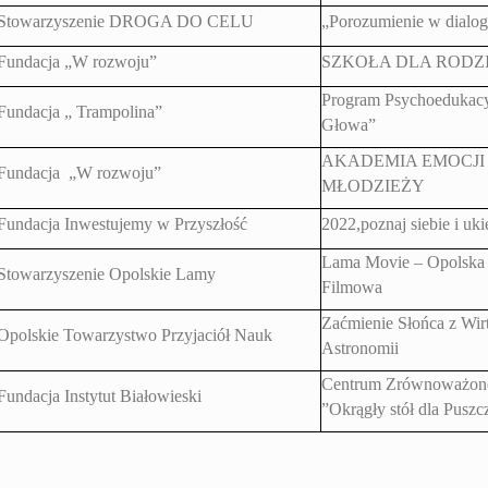
Stowarzyszenie DROGA DO CELU
„Porozumienie w dialog
Fundacja „W rozwoju”
SZKOŁA DLA RODZ
Program Psychoedukac
Fundacja „ Trampolina”
Głowa”
AKADEMIA EMOCJI
Fundacja „W rozwoju”
MŁODZIEŻY
Fundacja Inwestujemy w Przyszłość
2022,poznaj siebie i uki
Lama Movie – Opolska
Stowarzyszenie Opolskie Lamy
Filmowa
Zaćmienie Słońca z Wir
Opolskie Towarzystwo Przyjaciół Nauk
Astronomii
Centrum Zrównoważon
Fundacja Instytut Białowieski
”Okrągły stół dla Puszc