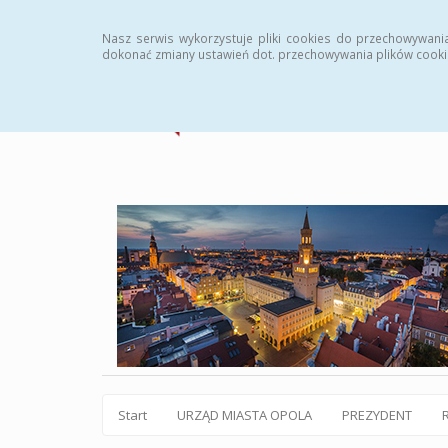
Statystyki
Instrukcja
Rejestr zmian
Archiw
Nasz serwis wykorzystuje pliki cookies do przechowywani
dokonać zmiany ustawień dot. przechowywania plików cooki
Start
URZĄD MIASTA OPOLA
PREZYDENT