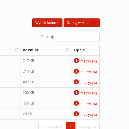
Wybór kolumn
Szukaj w kolumnie
Szukaj:
Rozmiar
Opcje
217 KB
metryczka
214 KB
metryczka
487 KB
metryczka
200 KB
metryczka
436 KB
metryczka
28 KB
metryczka
Poprzednia
1
Następna