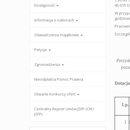
7.30 do 
Dostępność
45-015 O
W przypa
godzinac
Informacja o naborach
Pracowni
Szczegół
Oświadczenia majątkowe
Petycje
Prezyde
Zgromadzenia
poza
Nieodpłatna Pomoc Prawna
Dotacja
Otwarte konkursy ofert
Lp.
Centralny Rejestr Umów JSFP (CRU
JSFP)
1