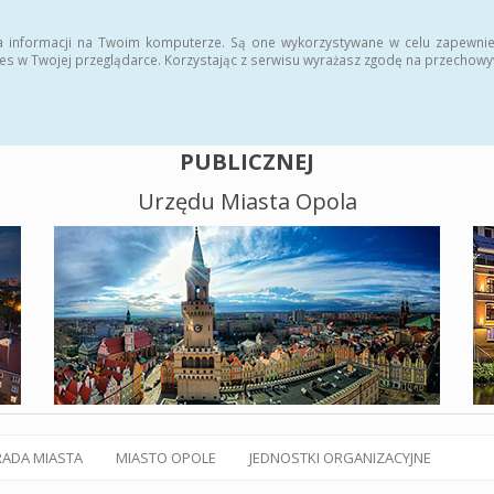
alny BIP
Polityka plików cookies
a informacji na Twoim komputerze. Są one wykorzystywane w celu zapewnie
es w Twojej przeglądarce. Korzystając z serwisu wyrażasz zgodę na przechow
BIULETYN INFORMACJI
PUBLICZNEJ
Urzędu Miasta Opola
RADA MIASTA
MIASTO OPOLE
JEDNOSTKI ORGANIZACYJNE