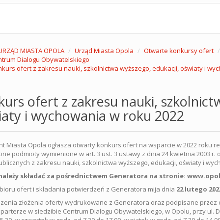
URZĄD MIASTA OPOLA
Urząd Miasta Opola
Otwarte konkursy ofert
trum Dialogu Obywatelskiego
kurs ofert z zakresu nauki, szkolnictwa wyższego, edukacji, oświaty i wy
urs ofert z zakresu nauki, szkolnict
aty i wychowania w roku 2022
t Miasta Opola ogłasza otwarty konkurs ofert na wsparcie w 2022 roku rea
ne podmioty wymienione w art. 3 ust. 3 ustawy z dnia 24 kwietnia 2003 r. o
blicznych z zakresu nauki, szkolnictwa wyższego, edukacji, oświaty i wyc
należy składać za pośrednictwem Generatora na stronie: www.opo
bioru ofert i składania potwierdzeń z Generatora mija dnia
22 lutego 202
zenia złożenia oferty wydrukowane z Generatora oraz podpisane przez o
 parterze w siedzibie Centrum Dialogu Obywatelskiego, w Opolu, przy ul. 