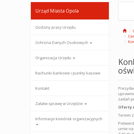
Urząd Miasta Opola
Godziny pracy Urzędu
Cen
Kon
Ochrona Danych Osobowych
Organizacja Urzędu
Konk
oświ
Rachunki bankowe i punkty kasowe
Kontakt
Prezyden
uprawnio
zadań pu
Załatw sprawę w Urzędzie
Oferty 
Termin z
Informacje komórek organizacyjnych
Potwierd
urnie na