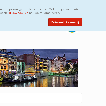
Szukaj
nia poprawnego działania serwisu. W każdej chwili możesz
ywanie
plików cookies
na Twoim komputerze.
Potwierdź i zamknij