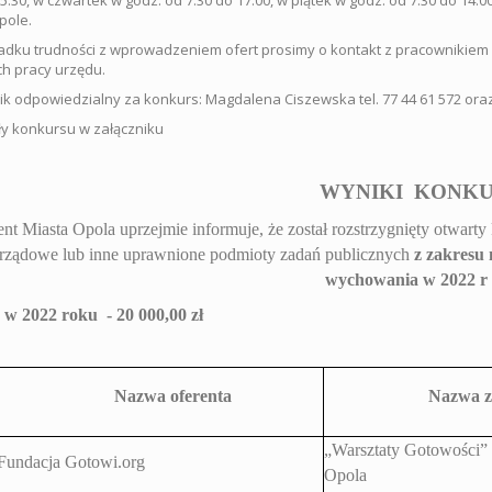
15.30, w czwartek w godz. od 7.30 do 17.00, w piątek w godz. od 7.30 do 14.0
pole.
dku trudności z wprowadzeniem ofert prosimy o kontakt z pracownikiem
h pracy urzędu.
k odpowiedzialny za konkurs: Magdalena Ciszewska tel. 77 44 61 572 oraz J
y konkursu w załączniku
WYNIKI KONK
nt Miasta Opola uprzejmie informuje, że został rozstrzygnięty otwarty 
rządowe lub inne uprawnione podmioty zadań publicznych
z zakresu 
wychowania w 2022 r
 w 2022 roku - 20 000,00 zł
Nazwa oferenta
Nazwa z
„Warsztaty Gotowości” 
Fundacja Gotowi.org
Opola