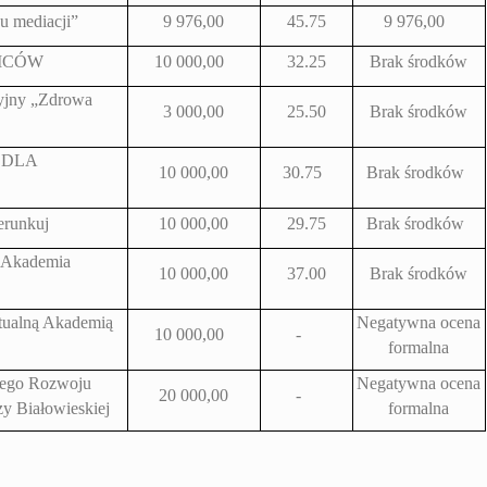
u mediacji”
9 976,00
45.75
9 976,00
ICÓW
10 000,00
32.25
Brak środków
yjny „Zdrowa
3 000,00
25.50
Brak środków
 DLA
10 000,00
30.75
Brak środków
erunkuj
10 000,00
29.75
Brak środków
 Akademia
10 000,00
37.00
Brak środków
tualną Akademią
Negatywna ocena
10 000,00
-
formalna
ego Rozwoju
Negatywna ocena
20 000,00
-
zy Białowieskiej
formalna