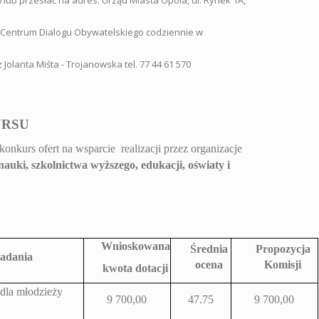
0 lub przesłać na adres: Urząd Miasta Opola, ul. Rynek 1A,
 Centrum Dialogu Obywatelskiego codziennie w
olanta Miśta - Trojanowska tel. 77 44 61 570
URSU
konkurs ofert na wsparcie realizacji przez organizacje
nauki, szkolnictwa wyższego, edukacji, oświaty i
Wnioskowana
Średnia
Propozycja
adania
ocena
Komisji
kwota dotacji
dla młodzieży
9 700,00
47.75
9 700,00