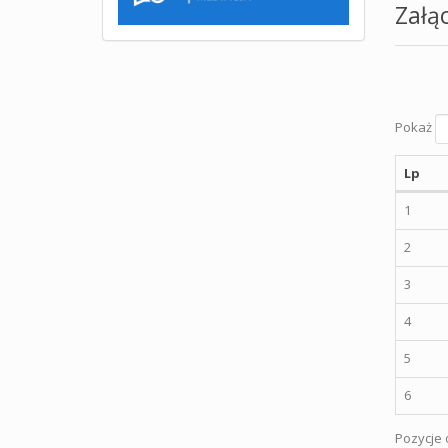
Załąc
Pokaż
Lp
1
2
3
4
5
6
Pozycje o