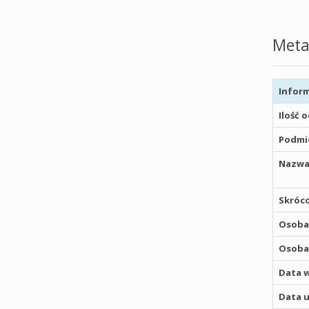
Meta
Inform
Ilość 
Podmio
Nazwa
Skróco
Osoba,
Osoba,
Data w
Data u