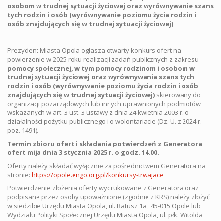
osobom w trudnej sytuacji życiowej oraz wyrównywanie szans
tych rodzin i osób (wyrównywanie poziomu życia rodzin i
osób znajdujących się w trudnej sytuacji życiowej)
Prezydent Miasta Opola ogłasza otwarty konkurs ofert na
powierzenie w 2025 roku realizacji zadań publicznych z zakresu
pomocy społecznej, w tym pomocy rodzinom i osobom w
trudnej sytuacji życiowej oraz wyrównywania szans tych
rodzin i osób (wyrównywanie poziomu życia rodzin i osób
znajdujących się w trudnej sytuacji życiowej)
skierowany do
organizacji pozarządowych lub innych uprawnionych podmiotów
wskazanych w art. 3 ust. 3 ustawy z dnia 24 kwietnia 2003 r. o
działalności pożytku publicznego i o wolontariacie (Dz. U. z 2024 r.
poz. 1491).
Termin zbioru ofert i składania potwierdzeń z Generatora
ofert mija dnia 3 stycznia 2025 r. o godz. 14.00.
Oferty należy składać wyłącznie za pośrednictwem Generatora na
stronie:
https://opole.engo.org.pl/konkursy-trwajace
Potwierdzenie złożenia oferty wydrukowane z Generatora oraz
podpisane przez osoby upoważnione (zgodnie z KRS) należy złożyć
w siedzibie Urzędu Miasta Opola, ul. Ratusz 1a, 45-015 Opole lub
Wydziału Polityki Społecznej Urzędu Miasta Opola, ul. płk. Witolda