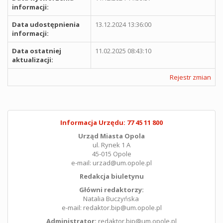
informacji:
Data udostępnienia
13.12.2024 13:36:00
informacji:
Data ostatniej
11.02.2025 08:43:10
aktualizacji:
Rejestr zmian
Informacja Urzędu: 77 45 11 800
Urząd Miasta Opola
ul. Rynek 1 A
45-015 Opole
e-mail: urzad@um.opole.pl
Redakcja biuletynu
Główni redaktorzy:
Natalia Buczyńska
e-mail: redaktor.bip@um.opole.pl
Administrator:
redaktor.bip@um.opole.pl