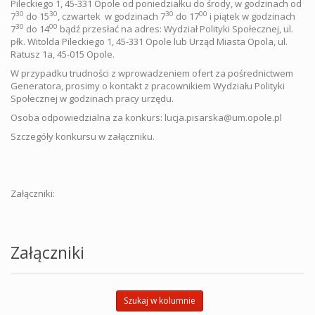
Pileckiego 1, 45-331 Opole od poniedziałku do środy, w godzinach od
30
30
30
00
7
do 15
, czwartek w godzinach 7
do 17
i piątek w godzinach
30
00
7
do 14
bądź przesłać na adres: Wydział Polityki Społecznej, ul.
płk. Witolda Pileckiego 1, 45-331 Opole lub Urząd Miasta Opola, ul.
Ratusz 1a, 45-015 Opole.
W przypadku trudności z wprowadzeniem ofert za pośrednictwem
Generatora, prosimy o kontakt z pracownikiem Wydziału Polityki
Społecznej w godzinach pracy urzędu.
Osoba odpowiedzialna za konkurs: lucja.pisarska@um.opole.pl
Szczegóły konkursu w załączniku.
Załączniki:
Załączniki
Szukaj w kolumnie