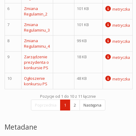
6
Zmiana
101 KB
metryczka
Regulamin_2
7
Zmiana
101 KB
metryczka
Regulaminu_3
8
Zmiana
99 KB
metryczka
Regulaminu_4
9
Zarządzenie
18 KB
metryczka
prezydenta o
konkursie PS
10
Ogłoszenie
48 KB
metryczka
konkursu PS
Pozycje od 1 do 10 z 11 łącznie
Poprzednia
1
2
Następna
Metadane