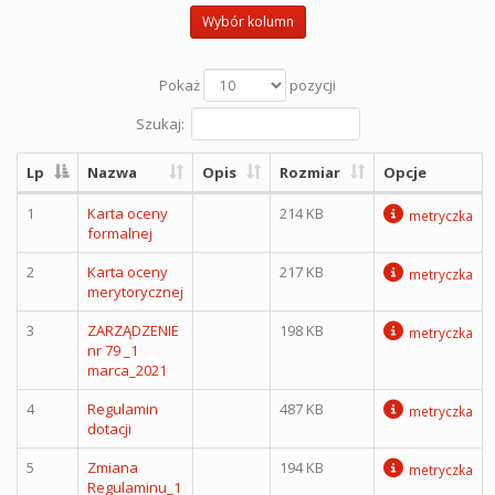
Wybór kolumn
Pokaż
pozycji
Szukaj:
Lp
Nazwa
Opis
Rozmiar
Opcje
1
Karta oceny
214 KB
metryczka
formalnej
2
Karta oceny
217 KB
metryczka
merytorycznej
3
ZARZĄDZENIE
198 KB
metryczka
nr 79 _1
marca_2021
4
Regulamin
487 KB
metryczka
dotacji
5
Zmiana
194 KB
metryczka
Regulaminu_1