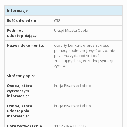
Informacje
Ilość odwiedzin:
658
Podmiot
Urząd Miasta Opola
udostępniający:
Nazwa dokumentu:
otwarty konkurs ofert z zakresu
pomocy społecznej: wyrównywanie
poziomu życia rodzin i osób
znajdujących się w trudnej sytuacji
życiowej
Skrócony opis:
Osoba, która
Łucja Pisarska Łabno
wytworzyła
informację:
Osoba, która
Łucja Pisarska Łabno
udostępnia
informację:
Data wytworzenia
11.12.2024 11:39:37