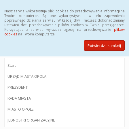
Menu
Nasz serwis wykorzystuje pliki cookies do przechowywania informacji na
Twoim komputerze. Są one wykorzystywane w celu zapewnienia
poprawnego działania serwisu. W każdej chwili możesz dokonać zmiany
ustawień dot. przechowywania plików cookies w Twojej przeglądarce.
Korzystając z serwisu wyrażasz zgodę na przechowywanie
plików
BIULETYN INFORMACJI PUBLICZNEJ
cookies
na Twoim komputerze.
Urzędu Miasta Opola
Potwierdź i zamknij
Start
URZĄD MIASTA OPOLA
PREZYDENT
RADA MIASTA
MIASTO OPOLE
JEDNOSTKI ORGANIZACYJNE