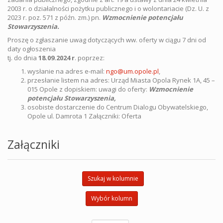
2003 r. o działalności pożytku publicznego i o wolontariacie (Dz. U. z
2023 r. poz. 571 z późn. zm.) pn.
Wzmocnienie potencjału
Stowarzyszenia.
Proszę o zgłaszanie uwag dotyczących ww. oferty w ciągu 7 dni od
daty ogłoszenia
tj. do dnia
18.
09.2024 r
. poprzez:
wysłanie na adres e-mail:
ngo@um.opole.pl
,
przesłanie listem na adres: Urząd Miasta Opola Rynek 1A, 45 –
015 Opole z dopiskiem: uwagi do oferty:
Wzmocnienie
potencjału Stowarzyszenia
,
osobiste dostarczenie do Centrum Dialogu Obywatelskiego,
Opole ul. Damrota 1 Załączniki: Oferta
Załączniki
Szukaj w kolumnie
Wybór kolumn