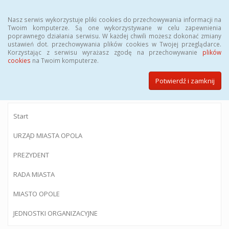
Menu
Nasz serwis wykorzystuje pliki cookies do przechowywania informacji na
Twoim komputerze. Są one wykorzystywane w celu zapewnienia
poprawnego działania serwisu. W każdej chwili możesz dokonać zmiany
ustawień dot. przechowywania plików cookies w Twojej przeglądarce.
Korzystając z serwisu wyrażasz zgodę na przechowywanie
plików
BIULETYN INFORMACJI PUBLICZNEJ
cookies
na Twoim komputerze.
Urzędu Miasta Opola
Potwierdź i zamknij
Start
URZĄD MIASTA OPOLA
PREZYDENT
RADA MIASTA
MIASTO OPOLE
JEDNOSTKI ORGANIZACYJNE