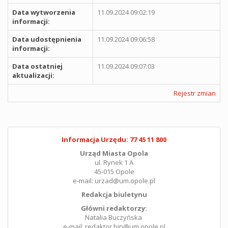
Data wytworzenia
11.09.2024 09:02:19
informacji:
Data udostępnienia
11.09.2024 09:06:58
informacji:
Data ostatniej
11.09.2024 09:07:03
aktualizacji:
Rejestr zmian
Informacja Urzędu: 77 45 11 800
Urząd Miasta Opola
ul. Rynek 1 A
45-015 Opole
e-mail: urzad@um.opole.pl
Redakcja biuletynu
Główni redaktorzy:
Natalia Buczyńska
e-mail: redaktor.bip@um.opole.pl