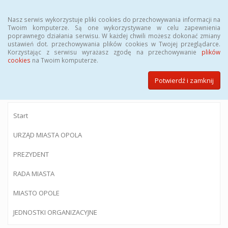
Menu
Nasz serwis wykorzystuje pliki cookies do przechowywania informacji na
Twoim komputerze. Są one wykorzystywane w celu zapewnienia
poprawnego działania serwisu. W każdej chwili możesz dokonać zmiany
ustawień dot. przechowywania plików cookies w Twojej przeglądarce.
Korzystając z serwisu wyrażasz zgodę na przechowywanie
plików
BIULETYN INFORMACJI PUBLICZNEJ
cookies
na Twoim komputerze.
Urzędu Miasta Opola
Potwierdź i zamknij
Start
URZĄD MIASTA OPOLA
PREZYDENT
RADA MIASTA
MIASTO OPOLE
JEDNOSTKI ORGANIZACYJNE