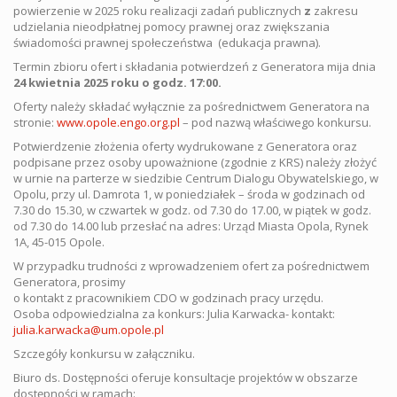
powierzenie w 2025 roku realizacji zadań publicznych
z
zakresu
udzielania nieodpłatnej pomocy prawnej oraz zwiększania
świadomości prawnej społeczeństwa (edukacja prawna).
Termin zbioru ofert i składania potwierdzeń z Generatora mija dnia
24 kwietnia 2025 roku o godz. 17:00.
Oferty należy składać wyłącznie za pośrednictwem Generatora na
stronie:
www.opole.engo.org.pl
– pod nazwą właściwego konkursu.
Potwierdzenie złożenia oferty wydrukowane z Generatora oraz
podpisane przez osoby upoważnione (zgodnie z KRS) należy złożyć
w urnie na parterze w siedzibie Centrum Dialogu Obywatelskiego, w
Opolu, przy ul. Damrota 1, w poniedziałek – środa w godzinach od
7.30 do 15.30, w czwartek w godz. od 7.30 do 17.00, w piątek w godz.
od 7.30 do 14.00 lub przesłać na adres: Urząd Miasta Opola, Rynek
1A, 45-015 Opole.
W przypadku trudności z wprowadzeniem ofert za pośrednictwem
Generatora, prosimy
o kontakt z pracownikiem CDO w godzinach pracy urzędu.
Osoba odpowiedzialna za konkurs: Julia Karwacka- kontakt:
julia.karwacka@um.opole.pl
Szczegóły konkursu w załączniku.
Biuro ds. Dostępności oferuje konsultacje projektów w obszarze
dostępności w ramach: