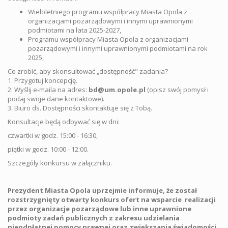
Wieloletniego programu współpracy Miasta Opola z
organizacjami pozarządowymi i innymi uprawnionymi
podmiotami na lata 2025-2027,
Programu współpracy Miasta Opola z organizacjami
pozarządowymi i innymi uprawnionymi podmiotami na rok
2025,
Co zrobić, aby skonsultować „dostępność" zadania?
1. Przygotuj koncepcję.
2. Wyślij e-maila na adres:
bd@um.opole.pl
(opisz swój pomysł i
podaj swoje dane kontaktowe).
3. Biuro ds. Dostępności skontaktuje się z Tobą.
Konsultacje będą odbywać się w dni:
czwartki w godz. 15:00 - 16:30,
piątki w godz. 10:00 - 12:00.
Szczegóły konkursu w załączniku.
Prezydent Miasta Opola uprzejmie informuje, że został
rozstrzygnięty otwarty konkurs ofert
na wsparcie realizacji
przez organizacje pozarządowe lub inne uprawnione
podmioty zadań publicznych z zakresu udzielania
nieodpłatnej pomocy prawnej oraz zwiększania świadomości