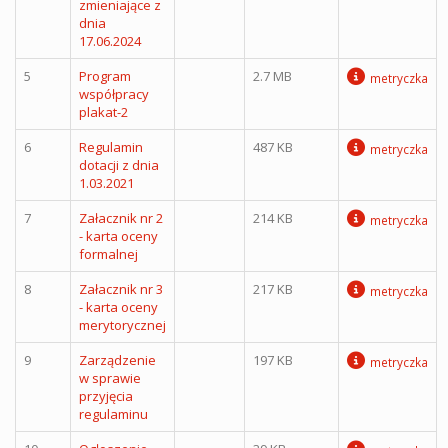
zmieniające z
dnia
17.06.2024
5
Program
2.7 MB
metryczka
współpracy
plakat-2
6
Regulamin
487 KB
metryczka
dotacji z dnia
1.03.2021
7
Załacznik nr 2
214 KB
metryczka
- karta oceny
formalnej
8
Załacznik nr 3
217 KB
metryczka
- karta oceny
merytorycznej
9
Zarządzenie
197 KB
metryczka
w sprawie
przyjęcia
regulaminu