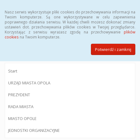
Menu
Nasz serwis wykorzystuje pliki cookies do przechowywania informacji na
Twoim komputerze. Są one wykorzystywane w celu zapewnienia
poprawnego działania serwisu. W każdej chwili możesz dokonać zmiany
ustawień dot. przechowywania plików cookies w Twojej przeglądarce.
Korzystając z serwisu wyrażasz zgodę na przechowywanie
plików
BIULETYN INFORMACJI PUBLICZNEJ
cookies
na Twoim komputerze.
Urzędu Miasta Opola
Potwierdź i zamknij
Start
URZĄD MIASTA OPOLA
PREZYDENT
RADA MIASTA
MIASTO OPOLE
JEDNOSTKI ORGANIZACYJNE