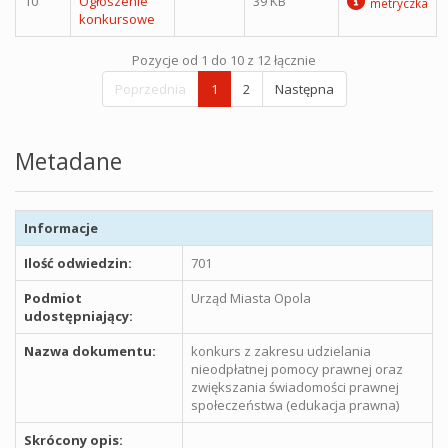
10
Ogłoszenie
39 KB
metryczka
konkursowe
Pozycje od 1 do 10 z 12 łącznie
Poprzednia
1
2
Następna
Metadane
Informacje
Ilość odwiedzin:
701
Podmiot
Urząd Miasta Opola
udostępniający:
Nazwa dokumentu:
konkurs z zakresu udzielania
nieodpłatnej pomocy prawnej oraz
zwiększania świadomości prawnej
społeczeństwa (edukacja prawna)
Skrócony opis: