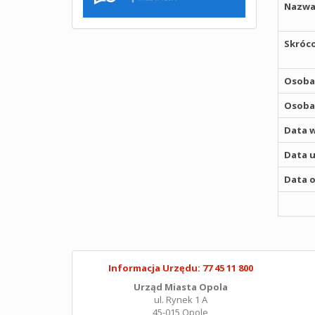
Nazwa
Skróco
Osoba,
Osoba,
Data w
Data u
Data o
Informacja Urzędu: 77 45 11 800
Urząd Miasta Opola
ul. Rynek 1 A
45-015 Opole