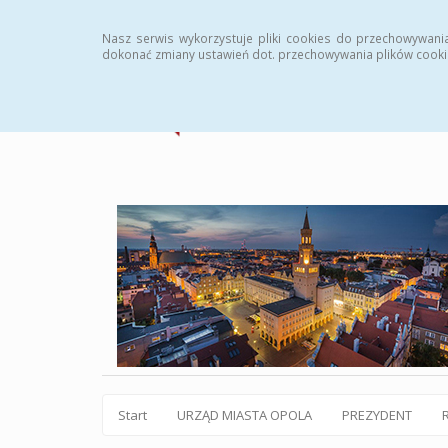
Statystyki
Instrukcja
Rejestr zmian
Archiw
Nasz serwis wykorzystuje pliki cookies do przechowywani
dokonać zmiany ustawień dot. przechowywania plików cooki
Start
URZĄD MIASTA OPOLA
PREZYDENT