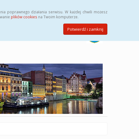
Szukaj
nia poprawnego działania serwisu. W każdej chwili możesz
ywanie
plików cookies
na Twoim komputerze.
Potwierdź i zamknij