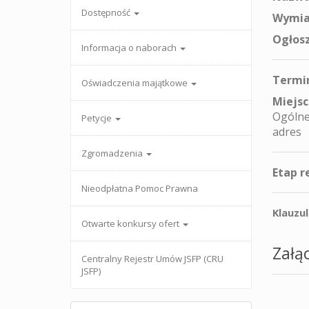
Dostępność
Wymia
Ogłosz
Informacja o naborach
Termin
Oświadczenia majątkowe
Miejsc
Ogólne
Petycje
adres
Zgromadzenia
Etap r
Nieodpłatna Pomoc Prawna
Klauzu
Otwarte konkursy ofert
Załąc
Centralny Rejestr Umów JSFP (CRU
JSFP)