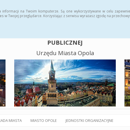
alny BIP
Polityka plików cookies
a informacji na Twoim komputerze. Są one wykorzystywane w celu zapewnie
es w Twojej przeglądarce. Korzystając z serwisu wyrażasz zgodę na przechow
BIULETYN INFORMACJI
PUBLICZNEJ
Urzędu Miasta Opola
RADA MIASTA
MIASTO OPOLE
JEDNOSTKI ORGANIZACYJNE