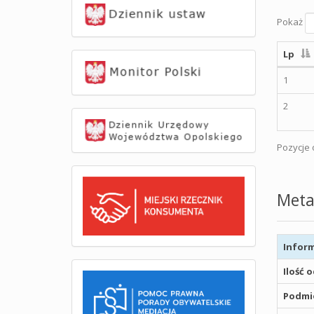
Pokaż
Lp
1
2
Pozycje o
Meta
Inform
Ilość 
Podmio