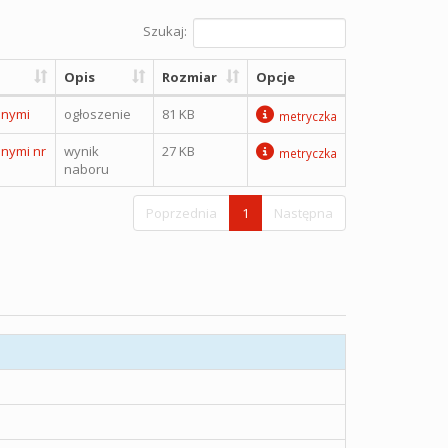
Szukaj:
Opis
Rozmiar
Opcje
lnymi
ogłoszenie
81 KB
metryczka
nymi nr
wynik
27 KB
metryczka
naboru
Poprzednia
1
Następna