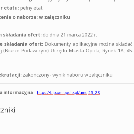
r etatu:
pełny etat
enie o naborze: w załączniku
 składania ofert:
do dnia 21 marca 2022 r.
e składania ofert:
Dokumenty aplikacyjne można skła
j (Biurze Podawczym) Urzędu Miasta Opola, Rynek 1A, 45
ekrutacji:
zakończony- wynik naboru w załączniku
la informacyjna
-
https://bip.um.opole.pl/umo,25_28
zniki