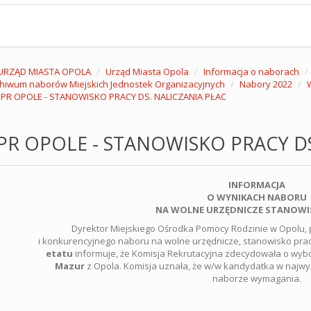
URZĄD MIASTA OPOLA
Urząd Miasta Opola
Informacja o naborach
hiwum naborów Miejskich Jednostek Organizacyjnych
Nabory 2022
PR OPOLE - STANOWISKO PRACY DS. NALICZANIA PŁAC
R OPOLE - STANOWISKO PRACY DS
INFORMACJA
O WYNIKACH NABORU
NA WOLNE URZĘDNICZE STANOWI
Dyrektor Miejskiego Ośrodka Pomocy Rodzinie w Opolu,
i konkurencyjnego naboru na wolne urzędnicze, stanowisko pra
etatu
informuje, że Komisja Rekrutacyjna zdecydowała o wyb
Mazur
z Opola. Komisja uznała, że w/w kandydatka w najwy
naborze wymagania.