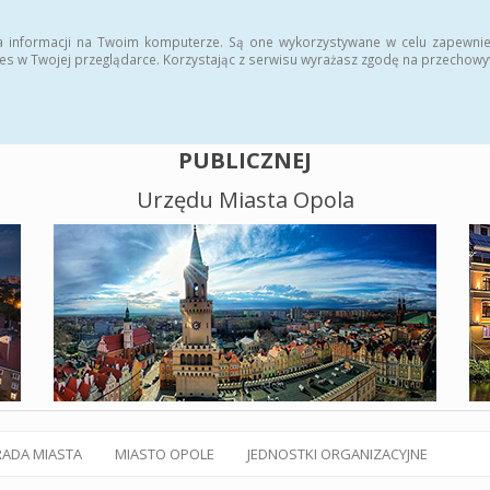
alny BIP
Polityka plików cookies
a informacji na Twoim komputerze. Są one wykorzystywane w celu zapewnie
es w Twojej przeglądarce. Korzystając z serwisu wyrażasz zgodę na przechow
BIULETYN INFORMACJI
PUBLICZNEJ
Urzędu Miasta Opola
RADA MIASTA
MIASTO OPOLE
JEDNOSTKI ORGANIZACYJNE