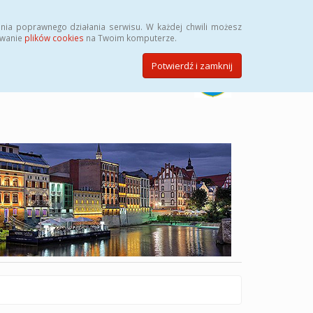
Szukaj
nia poprawnego działania serwisu. W każdej chwili możesz
ywanie
plików cookies
na Twoim komputerze.
Potwierdź i zamknij