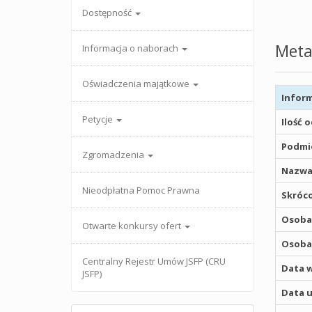
Dostępność
Meta
Informacja o naborach
Oświadczenia majątkowe
Inform
Petycje
Ilość 
Podmio
Zgromadzenia
Nazwa
Nieodpłatna Pomoc Prawna
Skróco
Osoba,
Otwarte konkursy ofert
Osoba,
Centralny Rejestr Umów JSFP (CRU
Data w
JSFP)
Data u