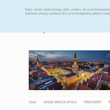
Statystyki
Instrukcja
Rejestr zmian
Archiw
Nasz serwis wykorzystuje pliki cookies do przechowywani
dokonać zmiany ustawień dot. przechowywania plików cooki
Start
URZĄD MIASTA OPOLA
PREZYDENT