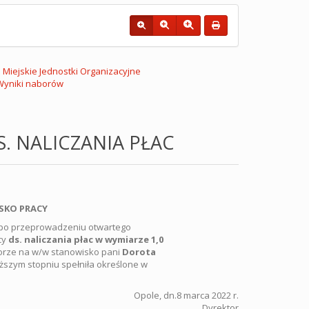
Miejskie Jednostki Organizacyjne
Wyniki naborów
. NALICZANIA PŁAC
SKO PRACY
 po przeprowadzeniu otwartego
cy
ds. naliczania płac w wymiarze 1,0
orze na w/w stanowisko pani
Dorota
ższym stopniu spełniła określone w
Opole, dn.8 marca 2022 r.
Dyrektor