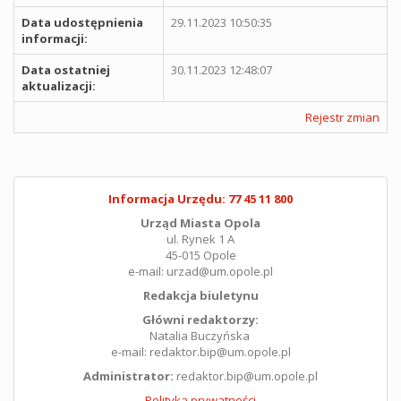
Data udostępnienia
29.11.2023 10:50:35
informacji:
Data ostatniej
30.11.2023 12:48:07
aktualizacji:
Rejestr zmian
Informacja Urzędu: 77 45 11 800
Urząd Miasta Opola
ul. Rynek 1 A
45-015 Opole
e-mail: urzad@um.opole.pl
Redakcja biuletynu
Główni redaktorzy:
Natalia Buczyńska
e-mail: redaktor.bip@um.opole.pl
Administrator:
redaktor.bip@um.opole.pl
Polityka prywatności