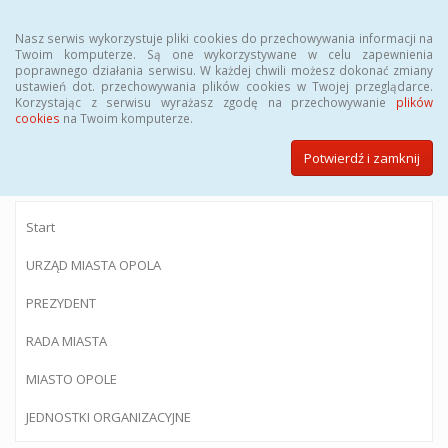
Menu
Nasz serwis wykorzystuje pliki cookies do przechowywania informacji na
Twoim komputerze. Są one wykorzystywane w celu zapewnienia
poprawnego działania serwisu. W każdej chwili możesz dokonać zmiany
ustawień dot. przechowywania plików cookies w Twojej przeglądarce.
Korzystając z serwisu wyrażasz zgodę na przechowywanie
plików
BIULETYN INFORMACJI PUBLICZNEJ
cookies
na Twoim komputerze.
Urzędu Miasta Opola
Potwierdź i zamknij
Start
URZĄD MIASTA OPOLA
PREZYDENT
RADA MIASTA
MIASTO OPOLE
JEDNOSTKI ORGANIZACYJNE