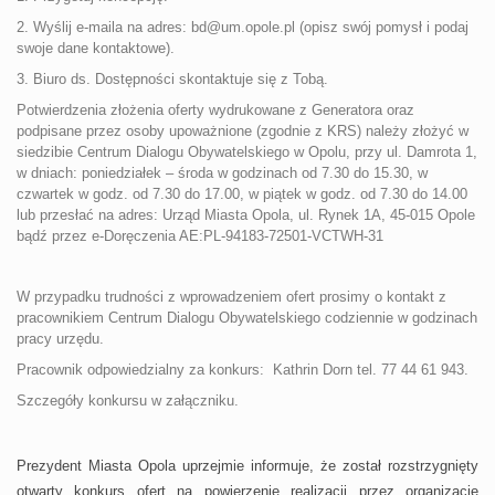
2. Wyślij e-maila na adres: bd@um.opole.pl (opisz swój pomysł i podaj
swoje dane kontaktowe).
3. Biuro ds. Dostępności skontaktuje się z Tobą.
Potwierdzenia złożenia oferty wydrukowane z Generatora oraz
podpisane przez osoby upoważnione (zgodnie z KRS) należy złożyć w
siedzibie Centrum Dialogu Obywatelskiego w Opolu, przy ul. Damrota 1,
w dniach: poniedziałek – środa w godzinach od 7.30 do 15.30, w
czwartek w godz. od 7.30 do 17.00, w piątek w godz. od 7.30 do 14.00
lub przesłać na adres: Urząd Miasta Opola, ul. Rynek 1A, 45-015 Opole
bądź przez e-Doręczenia AE:PL-94183-72501-VCTWH-31
W przypadku trudności z wprowadzeniem ofert prosimy o kontakt z
pracownikiem Centrum Dialogu Obywatelskiego codziennie w godzinach
pracy urzędu.
Pracownik odpowiedzialny za konkurs: Kathrin Dorn tel. 77 44 61 943.
Szczegóły konkursu w załączniku.
Prezydent Miasta Opola uprzejmie informuje, że został rozstrzygnięty
otwarty konkurs ofert na powierzenie realizacji przez organizacje