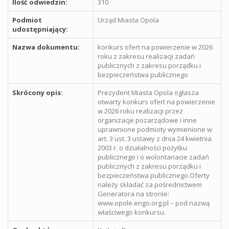
Ilość odwiedzin:
310
Podmiot
Urząd Miasta Opola
udostępniający:
Nazwa dokumentu:
konkurs ofert na powierzenie w 2026
roku z zakresu realizacji zadań
publicznych z zakresu porządku i
bezpieczeństwa publicznego
Skrócony opis:
Prezydent Miasta Opola ogłasza
otwarty konkurs ofert na powierzenie
w 2026 roku realizacji przez
organizacje pozarządowe i inne
uprawnione podmioty wymienione w
art. 3 ust. 3 ustawy z dnia 24 kwietnia
2003 r. o działalności pożytku
publicznego i o wolontariacie zadań
publicznych z zakresu porządku i
bezpieczeństwa publicznego.Oferty
należy składać za pośrednictwem
Generatora na stronie:
www.opole.engo.org.pl – pod nazwą
właściwego konkursu.