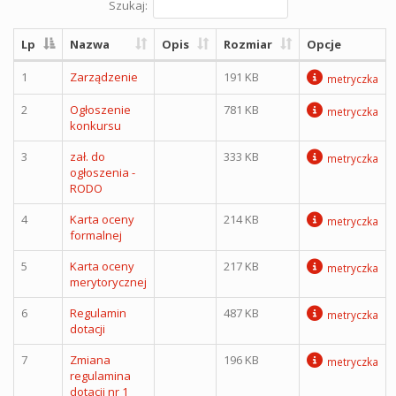
Szukaj:
Lp
Nazwa
Opis
Rozmiar
Opcje
1
Zarządzenie
191 KB
metryczka
2
Ogłoszenie
781 KB
metryczka
konkursu
3
zał. do
333 KB
metryczka
ogłoszenia -
RODO
4
Karta oceny
214 KB
metryczka
formalnej
5
Karta oceny
217 KB
metryczka
merytorycznej
6
Regulamin
487 KB
metryczka
dotacji
7
Zmiana
196 KB
metryczka
regulamina
dotacji nr 1