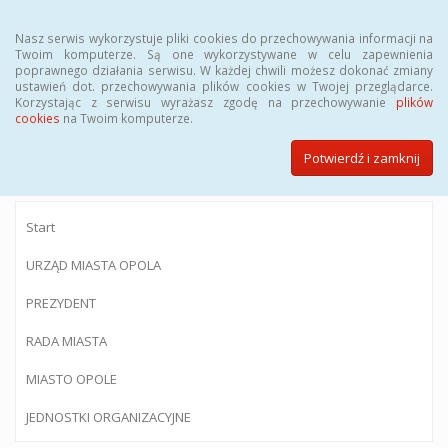
Menu
Nasz serwis wykorzystuje pliki cookies do przechowywania informacji na
Twoim komputerze. Są one wykorzystywane w celu zapewnienia
poprawnego działania serwisu. W każdej chwili możesz dokonać zmiany
ustawień dot. przechowywania plików cookies w Twojej przeglądarce.
Korzystając z serwisu wyrażasz zgodę na przechowywanie
plików
BIULETYN INFORMACJI PUBLICZNEJ
cookies
na Twoim komputerze.
Urzędu Miasta Opola
Potwierdź i zamknij
Start
URZĄD MIASTA OPOLA
PREZYDENT
RADA MIASTA
MIASTO OPOLE
JEDNOSTKI ORGANIZACYJNE