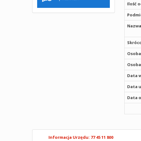
Ilość 
Podmio
Nazwa
Skróco
Osoba,
Osoba,
Data w
Data u
Data o
Informacja Urzędu: 77 45 11 800