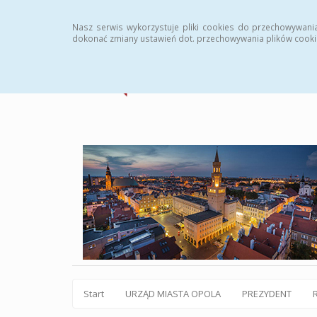
Statystyki
Instrukcja
Rejestr zmian
Archiw
Nasz serwis wykorzystuje pliki cookies do przechowywani
dokonać zmiany ustawień dot. przechowywania plików cooki
Start
URZĄD MIASTA OPOLA
PREZYDENT