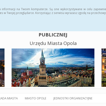
alny BIP
Polityka plików cookies
a informacji na Twoim komputerze. Są one wykorzystywane w celu zapewnie
es w Twojej przeglądarce. Korzystając z serwisu wyrażasz zgodę na przechow
BIULETYN INFORMACJI
PUBLICZNEJ
Urzędu Miasta Opola
RADA MIASTA
MIASTO OPOLE
JEDNOSTKI ORGANIZACYJNE