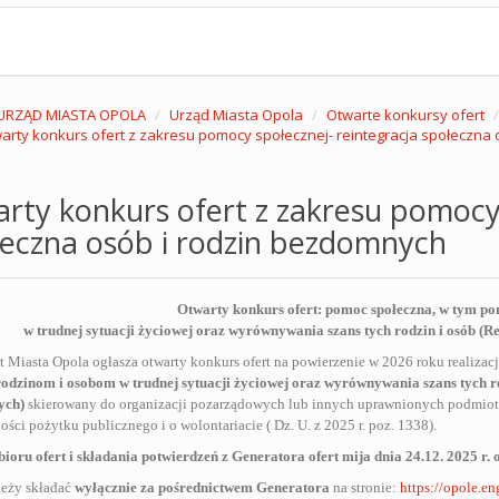
URZĄD MIASTA OPOLA
Urząd Miasta Opola
Otwarte konkursy ofert
arty konkurs ofert z zakresu pomocy społecznej- reintegracja społeczna
rty konkurs ofert z zakresu pomocy 
eczna osób i rodzin bezdomnych
Otwarty konkurs ofert: pomoc społeczna, w tym p
w trudnej sytuacji życiowej oraz wyrównywania szans tych rodzin i osób (R
t Miasta Opola ogłasza otwarty konkurs ofert na powierzenie w 2026 roku realizac
dzinom i osobom w trudnej sytuacji życiowej oraz wyrównywania szans tych rod
ych)
skierowany do organizacji pozarządowych lub innych uprawnionych podmiotó
ności pożytku publicznego i o wolontariacie ( Dz. U. z 2025 r. poz. 1338).
ioru ofert i składania potwierdzeń z Generatora ofert mija dnia 24.12.
2025 r. o
leży składać
wyłącznie za pośrednictwem Generatora
na stronie:
https://opole.en