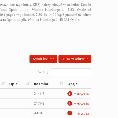
oważnione (zgodnie z KRS) należy złożyć w siedzibie Urzędu
asta Opola, ul. płk. Witolda Pileckiego 1, 45-331 Opole od
0 i piątek w godzinach 7.30 do 14.00 bądź przesłać na adres:
sta Opola, ul. płk. Witolda Pileckiego 1, 45-331 Opole.
Wybór kolumn
Szukaj w kolumnie
Szukaj:
Opis
Rozmiar
Opcje
214 KB
metryczka
217 KB
metryczka
487 KB
metryczka