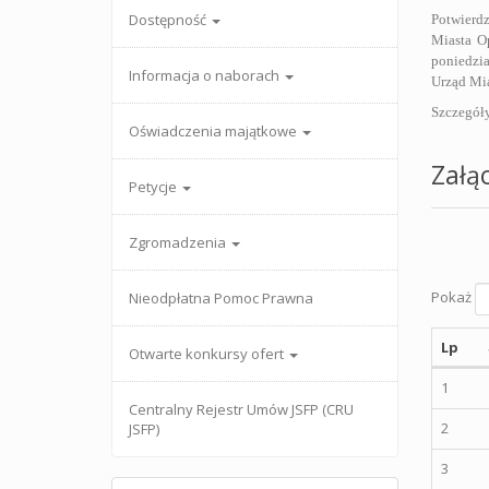
Dostępność
Potwierd
Miasta O
poniedzia
Informacja o naborach
Urząd Mia
Szczegóły
Oświadczenia majątkowe
Załąc
Petycje
Zgromadzenia
Pokaż
Nieodpłatna Pomoc Prawna
Lp
Otwarte konkursy ofert
1
Centralny Rejestr Umów JSFP (CRU
2
JSFP)
3