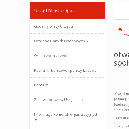
Urząd Miasta Opola
Godziny pracy Urzędu
otw
Ochrona Danych Osobowych
otwa
Organizacja Urzędu
społ
Rachunki bankowe i punkty kasowe
Kontakt
Prezyden
pomocy ro
Załatw sprawę w Urzędzie
bezdomn
o działal
Informacje komórek organizacyjnych
Termin zb
Oferty na