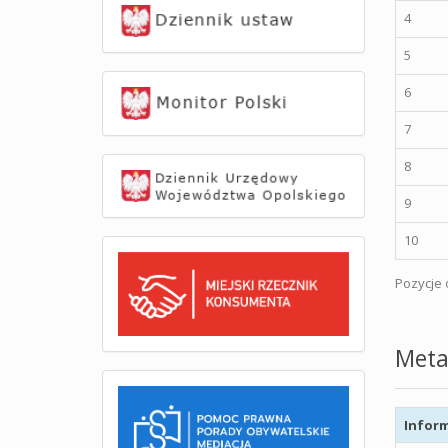
4
5
6
7
8
9
10
Pozycje o
Meta
Inform