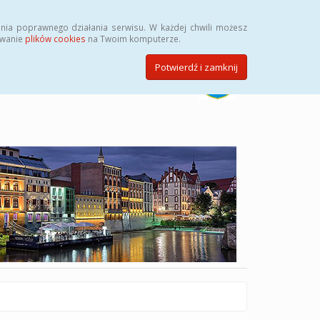
Szukaj
nia poprawnego działania serwisu. W każdej chwili możesz
ywanie
plików cookies
na Twoim komputerze.
Potwierdź i zamknij