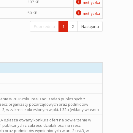
197 KB
metryczka
50 KB
metryczka
Poprzednia
1
2
Następna
enie w 2026 roku realizacji zadań publicznych z
 rzecz organizacji pozarządowych oraz podmiotów
. 3, w zakresie określonym w pkt.1-32a (wkłady własne)
ogłasza otwarty konkurs ofert na powierzenie w
ń publicznych z zakresu działalności na rzecz
h oraz podmiotów wymienionych w art. 3 ust.3, w