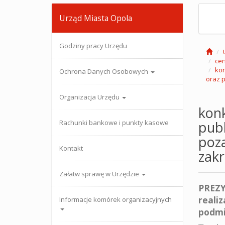
Urząd Miasta Opola
Godziny pracy Urzędu
cen
kon
Ochrona Danych Osobowych
oraz p
Organizacja Urzędu
konk
Rachunki bankowe i punkty kasowe
publ
poza
Kontakt
zakr
Załatw sprawę w Urzędzie
PREZ
reali
Informacje komórek organizacyjnych
podmi