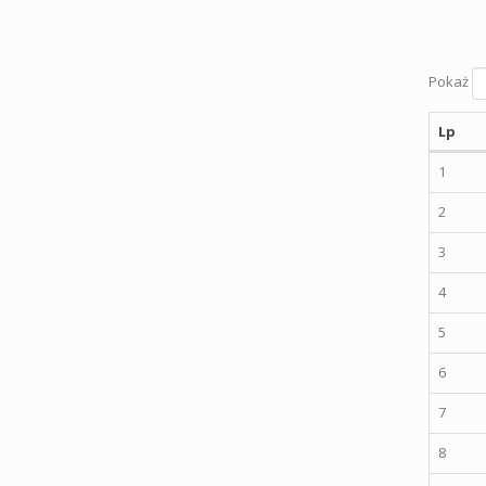
Pokaż
Lp
1
2
3
4
5
6
7
8