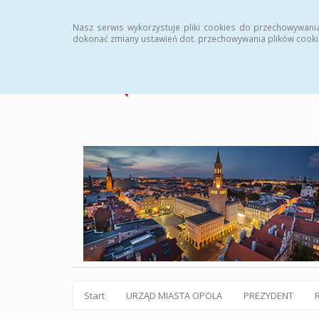
Statystyki
Instrukcja
Rejestr zmian
Archiw
Nasz serwis wykorzystuje pliki cookies do przechowywani
dokonać zmiany ustawień dot. przechowywania plików cooki
Start
URZĄD MIASTA OPOLA
PREZYDENT