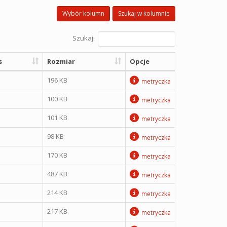
Wybór kolumn
Szukaj w kolumnie
Szukaj:
s
Rozmiar
Opcje
196 KB
metryczka
100 KB
metryczka
101 KB
metryczka
98 KB
metryczka
170 KB
metryczka
487 KB
metryczka
214 KB
metryczka
217 KB
metryczka