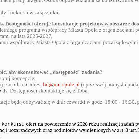
nach pracy urzędu. Osoba odpowiedzialna za konkurs: Julia W
óły konkursu w załączniku.
ds. Dostępności oferuje konsultacje projektów w obszarze do
oletniego programu współpracy Miasta Opola z organizacjami
tami na lata 2025-2027,
ramu współpracy Miasta Opola z organizacjami pozarządowymi
bić, aby skonsultować „dostępność" zadania?
gotuj koncepcję.
ij e-maila na adres:
bd@um.opole.pl
(opisz swój pomysł i poda
o ds. Dostępności skontaktuje się z Tobą.
acje będą odbywać się w dni: czwartki w godz. 15:00 - 16:30, p
i konkursu
ofert na powierzenie w 202
6
roku realizacji zadań p
acji pozarządowych oraz podmiotów wymienionych w art. 3 ust.3
)