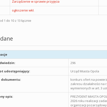
Zarządzenie w sprawie przyjęcia
ogłoszenie wkł.
d 1 do 10 z 13 łącznie
dane
acje
odwiedzin:
296
t udostępniający:
Urząd Miasta Opola
 dokumentu:
konkurs ofert na powierz
zakresu działalności na
wymienionych w art. 3 ust
ny opis:
PREZYDENT MIASTA OPOLA 
2026 roku realizacji zada
organizacji pozarządowyc