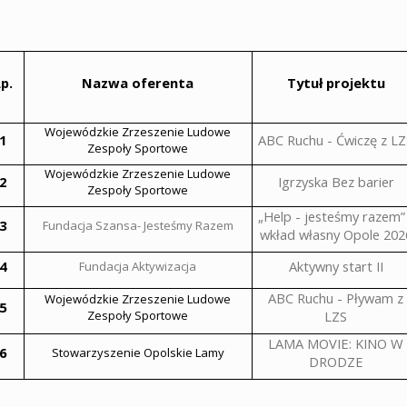
p.
Nazwa oferenta
Tytuł projektu
Wojewódzkie Zrzeszenie Ludowe
1
ABC Ruchu - Ćwiczę z LZ
Zespoły Sportowe
Wojewódzkie Zrzeszenie Ludowe
2
Igrzyska Bez barier
Zespoły Sportowe
„Help - jesteśmy razem”
3
Fundacja Szansa- Jesteśmy Razem
wkład własny Opole 202
4
Aktywny start II
Fundacja Aktywizacja
ABC Ruchu - Pływam z
Wojewódzkie Zrzeszenie Ludowe
5
Zespoły Sportowe
LZS
LAMA MOVIE: KINO W
6
Stowarzyszenie Opolskie Lamy
DRODZE