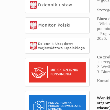
w godzi
Szczeg
Biuro 
- Wiel
podmio
- Prog
2026,
Co zro
1. Przy
2. Wyśl
3. Biur
Konsult
Wynik
organiz
własne