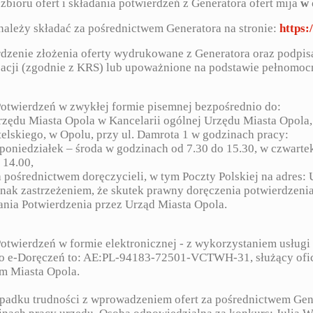
zbioru ofert i składania potwierdzeń z Generatora ofert mija
w 
należy składać za pośrednictwem Generatora na stronie:
https:
dzenie złożenia oferty wydrukowane z Generatora oraz podpis
acji (zgodnie z KRS) lub upoważnione na podstawie pełnomocn
Potwierdzeń w zwykłej formie pisemnej bezpośrednio do:
ędu Miasta Opola w Kancelarii ogólnej Urzędu Miasta Opola, 
lskiego, w Opolu, przy ul. Damrota 1 w godzinach pracy:
edziałek – środa w godzinach od 7.30 do 15.30, w czwartek w
 14.00,
ośrednictwem doręczycieli, w tym Poczty Polskiej na adres: 
nak zastrzeżeniem, że skutek prawny doręczenia potwierdzenia 
nia Potwierdzenia przez Urząd Miasta Opola.
Potwierdzeń w formie elektronicznej - z wykorzystaniem usługi
o e-Doręczeń to: AE:PL-94183-72501-VCTWH-31, służący oficj
m Miasta Opola.
padku trudności z wprowadzeniem ofert za pośrednictwem Gen