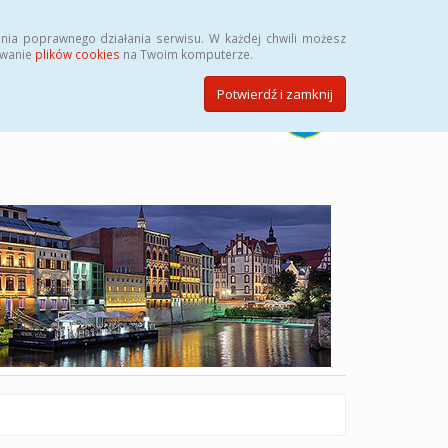
Szukaj
nia poprawnego działania serwisu. W każdej chwili możesz
ywanie
plików cookies
na Twoim komputerze.
Potwierdź i zamknij