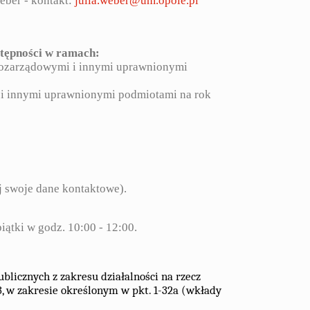
eber - kontakt:
julia.weber@um.opole.pl
stępności w ramach:
 pozarządowymi i innymi uprawnionymi
 i innymi uprawnionymi podmiotami na rok
j swoje dane kontaktowe).
iątki w godz. 10:00 - 12:00.
ublicznych z zakresu działalności na rzecz
, w zakresie określonym w pkt. 1-32a (wkłady