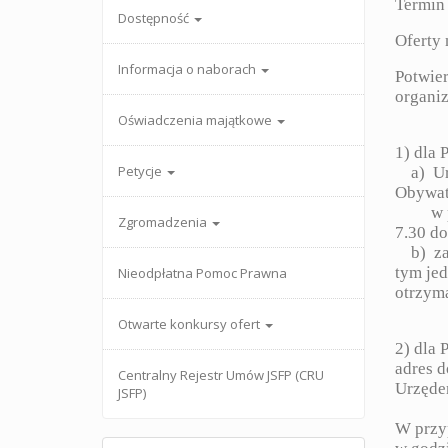
Termin 
Dostępność
Oferty 
Informacja o naborach
Potwier
organiz
Oświadczenia majątkowe
1) dla 
Petycje
a) Urz
Obywate
w poni
Zgromadzenia
7.30 do
b) za p
tym jed
Nieodpłatna Pomoc Prawna
otrzyma
Otwarte konkursy ofert
2) dla 
adres d
Centralny Rejestr Umów JSFP (CRU
Urzęde
JSFP)
W przy