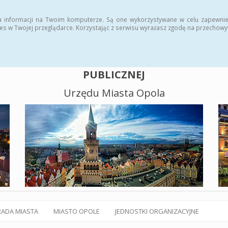
alny BIP
Polityka plików cookies
a informacji na Twoim komputerze. Są one wykorzystywane w celu zapewnie
es w Twojej przeglądarce. Korzystając z serwisu wyrażasz zgodę na przechow
BIULETYN INFORMACJI
PUBLICZNEJ
Urzędu Miasta Opola
RADA MIASTA
MIASTO OPOLE
JEDNOSTKI ORGANIZACYJNE