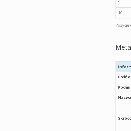
9
10
Pozycje o
Meta
Inform
Ilość 
Podmio
Nazwa
Skróco