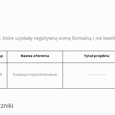
, które uzyskały negatywną ocenę formalną i nie kwalifik
Lp.
Nazwa oferenta
Tytuł projektu
1
Fundacja Instytut Białowieski
------------------
zniki