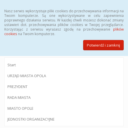
Menu
Nasz serwis wykorzystuje pliki cookies do przechowywania informacji na
Twoim komputerze. Są one wykorzystywane w celu zapewnienia
poprawnego działania serwisu. W każdej chwili możesz dokonać zmiany
ustawień dot. przechowywania plików cookies w Twojej przeglądarce.
Korzystając z serwisu wyrażasz zgodę na przechowywanie
plików
BIULETYN INFORMACJI PUBLICZNEJ
cookies
na Twoim komputerze.
Urzędu Miasta Opola
Potwierdź i zamknij
Start
URZĄD MIASTA OPOLA
PREZYDENT
RADA MIASTA
MIASTO OPOLE
JEDNOSTKI ORGANIZACYJNE