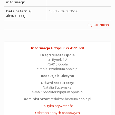
informacji:
Data ostatniej
15.01.2026 08:36:56
aktualizacji:
Rejestr zmian
Informacja Urzędu: 77 45 11 800
Urząd Miasta Opola
ul. Rynek 1 A
45-015 Opole
e-mail: urzad@um.opole.pl
Redakcja biuletynu
Główni redaktorzy:
Natalia Buczyńska
e-mail: redaktor.bip@um.opole.pl
Administrator:
redaktor.bip@um.opole.pl
Polityka prywatności
Ochrona danych osobowych