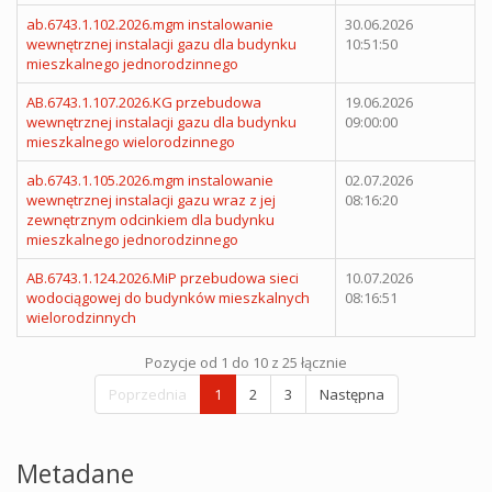
ab.6743.1.102.2026.mgm instalowanie
30.06.2026
wewnętrznej instalacji gazu dla budynku
10:51:50
mieszkalnego jednorodzinnego
AB.6743.1.107.2026.KG przebudowa
19.06.2026
wewnętrznej instalacji gazu dla budynku
09:00:00
mieszkalnego wielorodzinnego
ab.6743.1.105.2026.mgm instalowanie
02.07.2026
wewnętrznej instalacji gazu wraz z jej
08:16:20
zewnętrznym odcinkiem dla budynku
mieszkalnego jednorodzinnego
AB.6743.1.124.2026.MiP przebudowa sieci
10.07.2026
wodociągowej do budynków mieszkalnych
08:16:51
wielorodzinnych
Pozycje od 1 do 10 z 25 łącznie
Poprzednia
1
2
3
Następna
Metadane