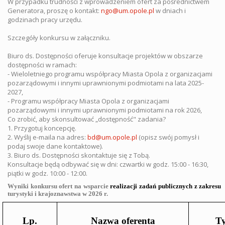
W przypadku trudności z wprowadzeniem ofert za pośrednictwem
Generatora, proszę o kontakt:
ngo@um.opole.pl
w dniach i
godzinach pracy urzędu.
Szczegóły konkursu w załączniku.
Biuro ds. Dostępności oferuje konsultacje projektów w obszarze
dostępności w ramach:
- Wieloletniego programu współpracy Miasta Opola z organizacjami
pozarządowymi i innymi uprawnionymi podmiotami na lata 2025-
2027,
- Programu współpracy Miasta Opola z organizacjami
pozarządowymi i innymi uprawnionymi podmiotami na rok 2026,
Co zrobić, aby skonsultować „dostępność" zadania?
1. Przygotuj koncepcję.
2. Wyślij e-maila na adres:
bd@um.opole.pl
(opisz swój pomysł i
podaj swoje dane kontaktowe).
3. Biuro ds. Dostępności skontaktuje się z Tobą.
Konsultacje będą odbywać się w dni: czwartki w godz. 15:00 - 16:30,
piątki w godz. 10:00 - 12:00.
Wyniki konkursu ofert na wsparcie
realizacji zadań publicznych z zakresu
turystyki i krajoznawstwa w 2026 r.
Lp.
Nazwa oferenta
Ty