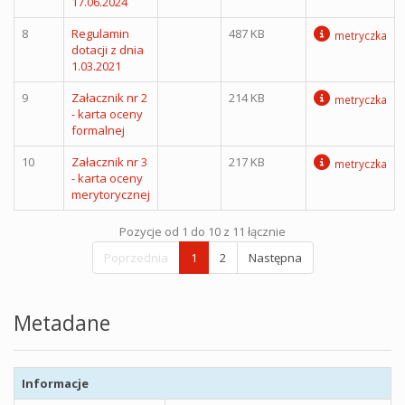
17.06.2024
8
Regulamin
487 KB
metryczka
dotacji z dnia
1.03.2021
9
Załacznik nr 2
214 KB
metryczka
- karta oceny
formalnej
10
Załacznik nr 3
217 KB
metryczka
- karta oceny
merytorycznej
Pozycje od 1 do 10 z 11 łącznie
Poprzednia
1
2
Następna
Metadane
Informacje