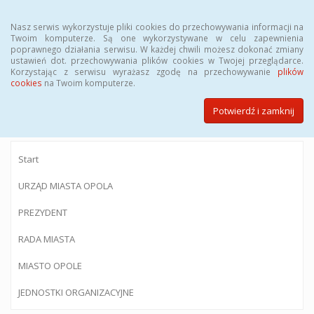
Menu
Nasz serwis wykorzystuje pliki cookies do przechowywania informacji na
Twoim komputerze. Są one wykorzystywane w celu zapewnienia
poprawnego działania serwisu. W każdej chwili możesz dokonać zmiany
ustawień dot. przechowywania plików cookies w Twojej przeglądarce.
Korzystając z serwisu wyrażasz zgodę na przechowywanie
plików
BIULETYN INFORMACJI PUBLICZNEJ
cookies
na Twoim komputerze.
Urzędu Miasta Opola
Potwierdź i zamknij
Start
URZĄD MIASTA OPOLA
PREZYDENT
RADA MIASTA
MIASTO OPOLE
JEDNOSTKI ORGANIZACYJNE