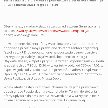
Termin zbioru ofert i składania potwierdzeń z Generatora ofert mija
dnia
: 18 marca 2026 r. o godz. 15:30
Oferty należy składać wyłącznie za pośrednictwem Generatora na
stronie:
Otworzy się w nowym oknie
www.opole.engo.org.pl
– pod
nazwą właściwego konkursu.
Potwierdzenie złożenia oferty wydrukowane z Generatora oraz
podpisane przez osoby uprawnione do reprezentacji organizacji
(zgodnie z KRS) lub upoważnione na podstawie pełnomocnictwa
szczególnego, należy złożyć w siedzibie Centrum Dialogu
Obywatelskiego, w Opolu, przy ul. Damrota 1, w poniedziałek – środa
w godzinach od 7.30 do 15.30, w czwartek w godz. od 7.30 do 17.00, w
piątek w godz. od 7.30 do 14.00 lub przesłać na adres: Urząd Miasta
Opola, Rynek 1A, 45-015 Opole bądź za pośrednictwem Platformy e-
Usług Publicznych Urzędu Miasta Opola.
Wpływ oferty następuje z dniem złożenia w Urzędzie prawidłowo
podpisanego Potwierdzenia złożonej oferty. Termin do złożenia
oferty upływa z dniem złożenia Potwierdzenia w Urzędzie, a nie z
dniem nadania go w placówce pocztowej lub kurierskiej.