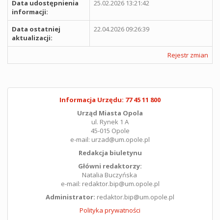
Data udostępnienia
25.02.2026 13:21:42
informacji:
Data ostatniej
22.04.2026 09:26:39
aktualizacji:
Rejestr zmian
Informacja Urzędu: 77 45 11 800
Urząd Miasta Opola
ul. Rynek 1 A
45-015 Opole
e-mail: urzad@um.opole.pl
Redakcja biuletynu
Główni redaktorzy:
Natalia Buczyńska
e-mail: redaktor.bip@um.opole.pl
Administrator:
redaktor.bip@um.opole.pl
Polityka prywatności