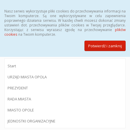
Menu
Nasz serwis wykorzystuje pliki cookies do przechowywania informacji na
Twoim komputerze. Są one wykorzystywane w celu zapewnienia
poprawnego działania serwisu. W każdej chwili możesz dokonać zmiany
ustawień dot. przechowywania plików cookies w Twojej przeglądarce.
Korzystając z serwisu wyrażasz zgodę na przechowywanie
plików
BIULETYN INFORMACJI PUBLICZNEJ
cookies
na Twoim komputerze.
Urzędu Miasta Opola
Potwierdź i zamknij
Start
URZĄD MIASTA OPOLA
PREZYDENT
RADA MIASTA
MIASTO OPOLE
JEDNOSTKI ORGANIZACYJNE