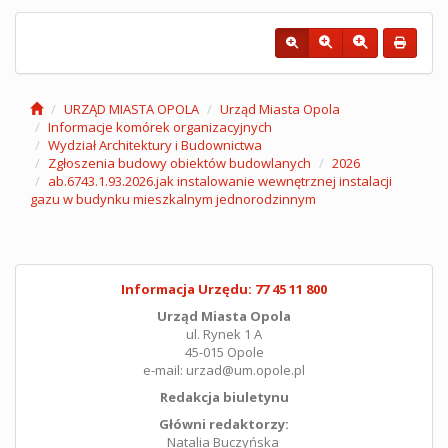
URZĄD MIASTA OPOLA
Urząd Miasta Opola
Informacje komórek organizacyjnych
Wydział Architektury i Budownictwa
Zgłoszenia budowy obiektów budowlanych
2026
ab.6743.1.93.2026.jak instalowanie wewnętrznej instalacji
gazu w budynku mieszkalnym jednorodzinnym
Informacja Urzędu: 77 45 11 800
Urząd Miasta Opola
ul. Rynek 1 A
45-015 Opole
e-mail: urzad@um.opole.pl
Redakcja biuletynu
Główni redaktorzy:
Natalia Buczyńska