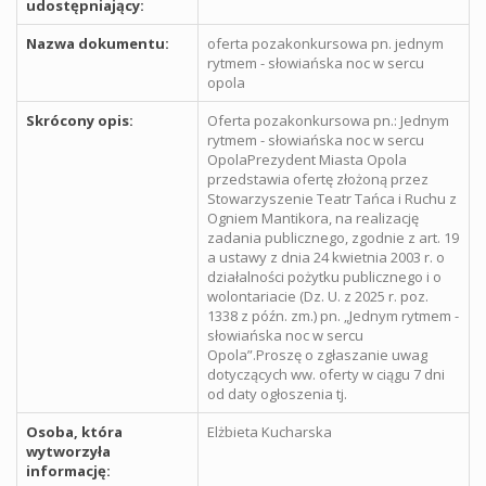
udostępniający:
Nazwa dokumentu:
oferta pozakonkursowa pn. jednym
rytmem - słowiańska noc w sercu
opola
Skrócony opis:
Oferta pozakonkursowa pn.: Jednym
rytmem - słowiańska noc w sercu
OpolaPrezydent Miasta Opola
przedstawia ofertę złożoną przez
Stowarzyszenie Teatr Tańca i Ruchu z
Ogniem Mantikora, na realizację
zadania publicznego, zgodnie z art. 19
a ustawy z dnia 24 kwietnia 2003 r. o
działalności pożytku publicznego i o
wolontariacie (Dz. U. z 2025 r. poz.
1338 z późn. zm.) pn. „Jednym rytmem -
słowiańska noc w sercu
Opola”.Proszę o zgłaszanie uwag
dotyczących ww. oferty w ciągu 7 dni
od daty ogłoszenia tj.
Osoba, która
Elżbieta Kucharska
wytworzyła
informację: