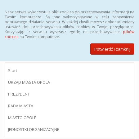
Menu
Nasz serwis wykorzystuje pliki cookies do przechowywania informacji na
Twoim komputerze. Są one wykorzystywane w celu zapewnienia
poprawnego działania serwisu. W każdej chwili możesz dokonać zmiany
ustawień dot. przechowywania plików cookies w Twojej przeglądarce.
Korzystając z serwisu wyrażasz zgodę na przechowywanie
plików
BIULETYN INFORMACJI PUBLICZNEJ
cookies
na Twoim komputerze.
Urzędu Miasta Opola
Potwierdź i zamknij
Start
URZĄD MIASTA OPOLA
PREZYDENT
RADA MIASTA
MIASTO OPOLE
JEDNOSTKI ORGANIZACYJNE