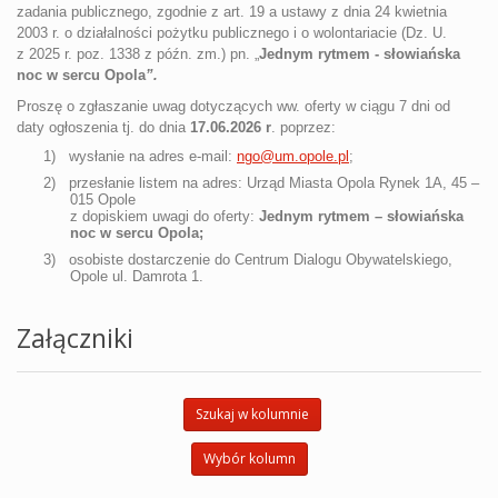
zadania publicznego, zgodnie z art. 19 a ustawy z dnia 24 kwietnia
2003 r. o działalności pożytku publicznego i o wolontariacie
(Dz. U.
z 2025 r. poz. 1338 z późn. zm.
) pn. „
Jednym rytmem - słowiańska
noc w sercu Opola
”.
Proszę o zgłaszanie uwag dotyczących ww. oferty w ciągu 7 dni od
daty ogłoszenia tj. do dnia
17.06.2026 r
. poprzez:
1)
wysłanie na adres e-mail:
ngo@um.opole.pl
;
2)
przesłanie listem na adres: Urząd Miasta Opola Rynek 1A, 45 –
015 Opole
z dopiskiem uwagi do oferty:
Jednym rytmem – słowiańska
noc w sercu Opola;
3)
osobiste dostarczenie do Centrum Dialogu Obywatelskiego,
Opole ul. Damrota 1.
Załączniki
Szukaj w kolumnie
Wybór kolumn