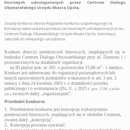
biurowych udostępnionych przez Centrum Dialogu
Obywatelskiego Urzędu Miasta Opola.
Z
asady konkursu określa Regulamin konkursu uzupełniającego
na
koncepcję wykorzystania pomieszczeń biurowych udostępnionych przez
Centrum Dialogu Obywatelskiego Urzędu Miasta Opola
, stanowiący
załącznik do niniejszego zarządzenia.
Konkurs dotyczy
pomieszczeń biurowych, znajdujących się w
budynku Centrum Dialogu Obywatelskiego przy ul. Damrota 1 i
przeznaczonych na działalność organizacji:
2
na III piętrze pok. nr 305
o powierzchni 15,88 m
- 1 miejsce,
Konkurs jest adresowany do organizacji pozarządowych lub
innych uprawnionych podmiotów wskazanych w art. 3 ust. 3
ustawy z dnia 24 kwietnia 2003 r. o działalności pożytku
publicznego i o wolontariacie (Dz. U. z 2025 r.
poz.
1338, z późn.
zwanych dalej: „organizacjami”.
zm.
)
Przedmiot konkursu
1. Przedmiotem konkursu jest koncepcja wykorzystania
pomieszczeń biurowych, znajdujących się w siedzibie Centrum,
zwanej dalej: „koncepcją”.
2. Koncepcja powinna zawierać: