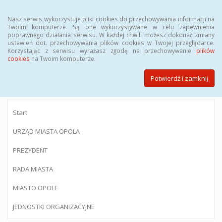
Menu
Nasz serwis wykorzystuje pliki cookies do przechowywania informacji na
Twoim komputerze. Są one wykorzystywane w celu zapewnienia
poprawnego działania serwisu. W każdej chwili możesz dokonać zmiany
ustawień dot. przechowywania plików cookies w Twojej przeglądarce.
Korzystając z serwisu wyrażasz zgodę na przechowywanie
plików
BIULETYN INFORMACJI PUBLICZNEJ
cookies
na Twoim komputerze.
Urzędu Miasta Opola
Potwierdź i zamknij
Start
URZĄD MIASTA OPOLA
PREZYDENT
RADA MIASTA
MIASTO OPOLE
JEDNOSTKI ORGANIZACYJNE