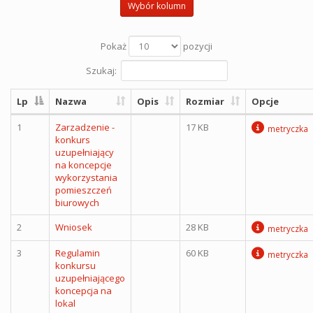
Wybór kolumn
Pokaż
pozycji
Szukaj:
Lp
Nazwa
Opis
Rozmiar
Opcje
1
Zarzadzenie -
17 KB
metryczka
konkurs
uzupełniający
na koncepcje
wykorzystania
pomieszczeń
biurowych
2
Wniosek
28 KB
metryczka
3
Regulamin
60 KB
metryczka
konkursu
uzupełniającego
koncepcja na
lokal