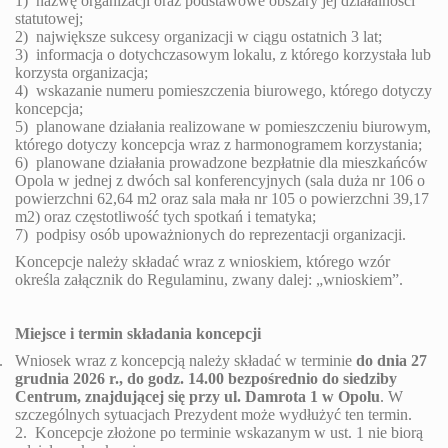
1) nazwę organizacji oraz podstawowe obszary jej działalności
statutowej;
2) największe sukcesy organizacji w ciągu ostatnich 3 lat;
3) informacja o dotychczasowym lokalu, z którego korzystała lub
korzysta organizacja;
4) wskazanie numeru pomieszczenia biurowego, którego dotyczy
koncepcja;
5) planowane działania realizowane w pomieszczeniu biurowym,
którego dotyczy koncepcja wraz z harmonogramem korzystania;
6) planowane działania prowadzone bezpłatnie dla mieszkańców
Opola w jednej z dwóch sal konferencyjnych (sala duża nr 106 o
powierzchni 62,64 m2 oraz sala mała nr 105 o powierzchni 39,17
m2) oraz częstotliwość tych spotkań i tematyka;
7) podpisy osób upoważnionych do reprezentacji organizacji.
Koncepcje należy składać wraz z wnioskiem, którego wzór
określa załącznik do Regulaminu, zwany dalej: „wnioskiem”.
Miejsce i termin składania koncepcji
.
Wniosek wraz z koncepcją należy składać w terminie
do dnia 27
grudnia 2026 r., do godz. 14.00 bezpośrednio do siedziby
Centrum, znajdującej się przy ul. Damrota 1 w Opolu
. W
szczególnych sytuacjach Prezydent może wydłużyć ten termin.
2. Koncepcje złożone po terminie wskazanym w ust. 1 nie biorą