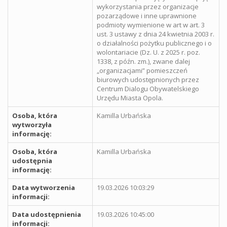
wykorzystania przez organizacje
pozarządowe i inne uprawnione
podmioty wymienione w art w art. 3
ust. 3 ustawy z dnia 24 kwietnia 2003 r.
o działalności pożytku publicznego i o
wolontariacie (Dz. U. z 2025 r. poz.
1338, z późn. zm.), zwane dalej
„organizacjami” pomieszczeń
biurowych udostępnionych przez
Centrum Dialogu Obywatelskiego
Urzędu Miasta Opola.
Osoba, która
Kamilla Urbańska
wytworzyła
informację:
Osoba, która
Kamilla Urbańska
udostępnia
informację:
Data wytworzenia
19.03.2026 10:03:29
informacji:
Data udostępnienia
19.03.2026 10:45:00
informacji: