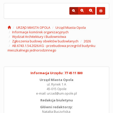
URZĄD MIASTA OPOLA
Urząd Miasta Opola
Informacje komórek organizacyjnych
Wydział Architektury i Budownictwa
Zgłoszenia budowy obiektów budowlanych
2026
AB.6743.1.54.2026.KG - przebudowa przegród budynku
mieszkalnego jednorodzinnego
Informacja Urzędu: 77 45 11 800
Urząd Miasta Opola
ul. Rynek 1 A
45-015 Opole
e-mail: urzad@um.opole.pl
Redakcja biuletynu
Główni redaktorzy:
Natalia Buczyńska