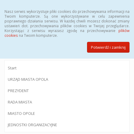
Menu
Nasz serwis wykorzystuje pliki cookies do przechowywania informacji na
Twoim komputerze. Są one wykorzystywane w celu zapewnienia
poprawnego działania serwisu. W każdej chwili możesz dokonać zmiany
ustawień dot. przechowywania plików cookies w Twojej przeglądarce.
Korzystając z serwisu wyrażasz zgodę na przechowywanie
plików
BIULETYN INFORMACJI PUBLICZNEJ
cookies
na Twoim komputerze.
Urzędu Miasta Opola
Potwierdź i zamknij
Start
URZĄD MIASTA OPOLA
PREZYDENT
RADA MIASTA
MIASTO OPOLE
JEDNOSTKI ORGANIZACYJNE