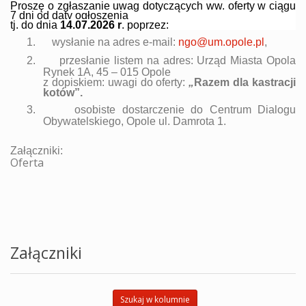
Proszę o zgłaszanie uwag dotyczących ww. oferty w ciągu
7 dni od daty ogłoszenia
tj. do dnia
14.07
.2026 r
. poprzez:
1.
wysłanie na adres e-mail:
ngo@um.opole.pl
,
2.
przesłanie listem na adres: Urząd Miasta Opola
Rynek 1A, 45 – 015 Opole
z dopiskiem: uwagi do oferty:
„
Razem dla kastracji
kotów
”.
3.
osobiste dostarczenie do Centrum Dialogu
Obywatelskiego, Opole ul. Damrota 1.
Załączniki:
Oferta
Załączniki
Szukaj w kolumnie