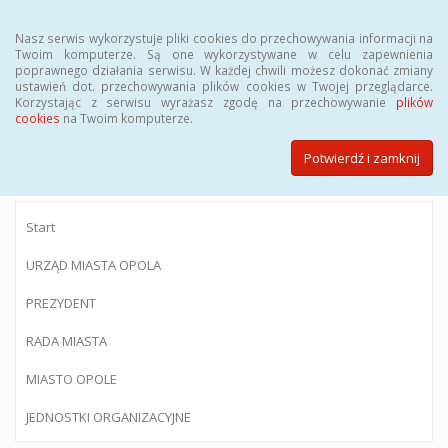
Menu
Nasz serwis wykorzystuje pliki cookies do przechowywania informacji na
Twoim komputerze. Są one wykorzystywane w celu zapewnienia
poprawnego działania serwisu. W każdej chwili możesz dokonać zmiany
ustawień dot. przechowywania plików cookies w Twojej przeglądarce.
Korzystając z serwisu wyrażasz zgodę na przechowywanie
plików
BIULETYN INFORMACJI PUBLICZNEJ
cookies
na Twoim komputerze.
Urzędu Miasta Opola
Potwierdź i zamknij
Start
URZĄD MIASTA OPOLA
PREZYDENT
RADA MIASTA
MIASTO OPOLE
JEDNOSTKI ORGANIZACYJNE