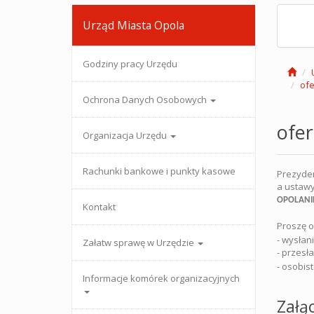
Urząd Miasta Opola
Godziny pracy Urzędu
of
Ochrona Danych Osobowych
ofe
Organizacja Urzędu
Rachunki bankowe i punkty kasowe
Prezyden
a ustawy
OPOLANI
Kontakt
Proszę o
- wysłan
Załatw sprawę w Urzędzie
- przesł
- osobis
Informacje komórek organizacyjnych
Załąc