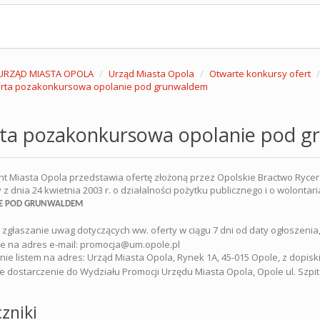
URZĄD MIASTA OPOLA
Urząd Miasta Opola
Otwarte konkursy ofert
erta pozakonkursowa opolanie pod grunwaldem
rta pozakonkursowa opolanie pod 
t Miasta Opola przedstawia ofertę złożoną przez Opolskie Bractwo Rycersk
 z dnia 24 kwietnia 2003 r. o działalności pożytku publicznego i o wolontar
E POD GRUNWALDEM
 zgłaszanie uwag dotyczących ww. oferty w ciągu 7 dni od daty ogłoszenia, 
ie na adres e-mail: promocja@um.opole.pl
anie listem na adres: Urząd Miasta Opola, Rynek 1A, 45-015 Opole, z dopis
te dostarczenie do Wydziału Promocji Urzędu Miasta Opola, Opole ul. Szpita
zniki