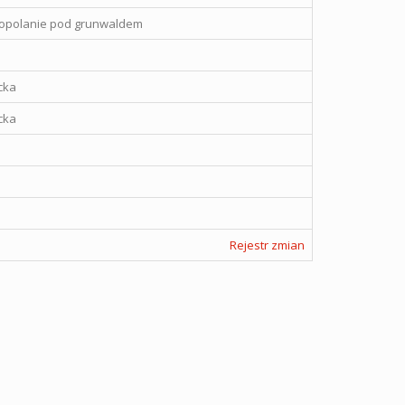
opolanie pod grunwaldem
cka
cka
Rejestr zmian