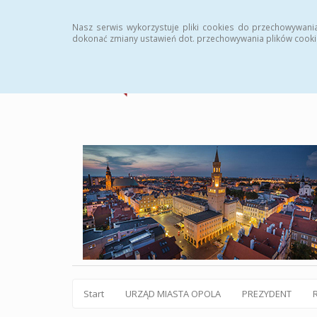
Statystyki
Instrukcja
Rejestr zmian
Archiw
Nasz serwis wykorzystuje pliki cookies do przechowywani
dokonać zmiany ustawień dot. przechowywania plików cooki
Start
URZĄD MIASTA OPOLA
PREZYDENT