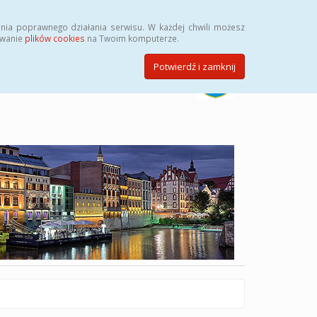
Szukaj
nia poprawnego działania serwisu. W każdej chwili możesz
ywanie
plików cookies
na Twoim komputerze.
Potwierdź i zamknij