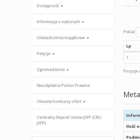
Dostępność
Informacja o naborach
Pokaż
Oświadczenia majątkowe
Lp
Petycje
1
Zgromadzenia
Pozycje o
Nieodpłatna Pomoc Prawna
Meta
Otwarte konkursy ofert
Inform
Centralny Rejestr Umów JSFP (CRU
JSFP)
Ilość 
Podmio