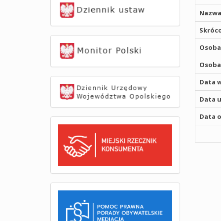
Nazwa
Skróco
Osoba,
Osoba,
Data w
Data u
Data o