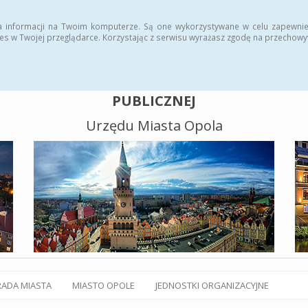
alny BIP
Polityka plików cookies
a informacji na Twoim komputerze. Są one wykorzystywane w celu zapewnie
es w Twojej przeglądarce. Korzystając z serwisu wyrażasz zgodę na przechow
BIULETYN INFORMACJI
PUBLICZNEJ
Urzędu Miasta Opola
RADA MIASTA
MIASTO OPOLE
JEDNOSTKI ORGANIZACYJNE