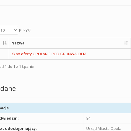
pozycji
Nazwa
skan oferty OPOLANIE POD GRUNWALDEM
d 1 do 1 z 1 łącznie
dane
acje
odwiedzin:
94
t udostępniający:
Urząd Miasta Opola