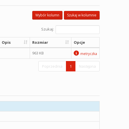
Wybór kolumn
Szukaj w kolumnie
Szukaj:
Opis
Rozmiar
Opcje
963 KB
metryczka
Poprzednia
1
Następna