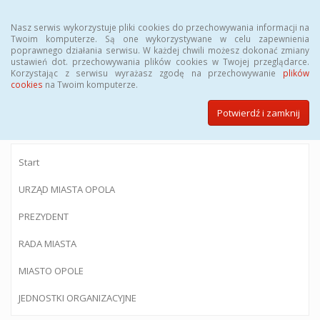
Menu
Nasz serwis wykorzystuje pliki cookies do przechowywania informacji na
Twoim komputerze. Są one wykorzystywane w celu zapewnienia
poprawnego działania serwisu. W każdej chwili możesz dokonać zmiany
ustawień dot. przechowywania plików cookies w Twojej przeglądarce.
Korzystając z serwisu wyrażasz zgodę na przechowywanie
plików
BIULETYN INFORMACJI PUBLICZNEJ
cookies
na Twoim komputerze.
Urzędu Miasta Opola
Potwierdź i zamknij
Start
URZĄD MIASTA OPOLA
PREZYDENT
RADA MIASTA
MIASTO OPOLE
JEDNOSTKI ORGANIZACYJNE