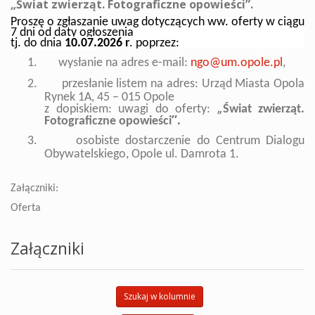
„
Świat zwierząt. Fotograficzne opowieści”.
Proszę o zgłaszanie uwag dotyczących ww. oferty w ciągu
7 dni od daty ogłoszenia
tj. do dnia
10.07
.2026 r
. poprzez:
1.
wysłanie na adres e-mail:
ngo@um.opole.pl
,
2.
przesłanie listem na adres: Urząd Miasta Opola
Rynek 1A, 45 – 015 Opole
z dopiskiem: uwagi do oferty:
„
Świat zwierząt.
”.
Fotograficzne opowieści
3.
osobiste dostarczenie do Centrum Dialogu
Obywatelskiego, Opole ul. Damrota 1.
Załączniki:
Oferta
Załączniki
Szukaj w kolumnie