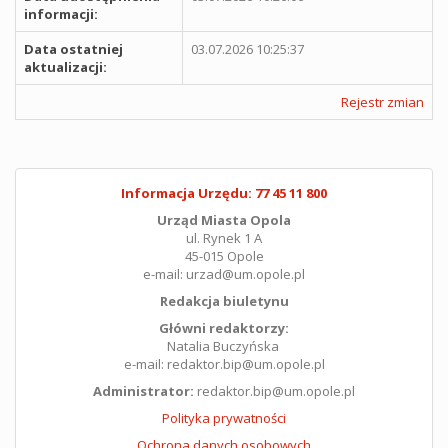
informacji:
Data ostatniej
03.07.2026 10:25:37
aktualizacji:
Rejestr zmian
Informacja Urzędu: 77 45 11 800
Urząd Miasta Opola
ul. Rynek 1 A
45-015 Opole
e-mail: urzad@um.opole.pl
Redakcja biuletynu
Główni redaktorzy:
Natalia Buczyńska
e-mail: redaktor.bip@um.opole.pl
Administrator:
redaktor.bip@um.opole.pl
Polityka prywatności
Ochrona danych osobowych