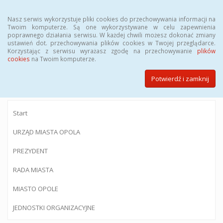
Menu
Nasz serwis wykorzystuje pliki cookies do przechowywania informacji na
Twoim komputerze. Są one wykorzystywane w celu zapewnienia
poprawnego działania serwisu. W każdej chwili możesz dokonać zmiany
ustawień dot. przechowywania plików cookies w Twojej przeglądarce.
Korzystając z serwisu wyrażasz zgodę na przechowywanie
plików
BIULETYN INFORMACJI PUBLICZNEJ
cookies
na Twoim komputerze.
Urzędu Miasta Opola
Potwierdź i zamknij
Start
URZĄD MIASTA OPOLA
PREZYDENT
RADA MIASTA
MIASTO OPOLE
JEDNOSTKI ORGANIZACYJNE