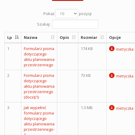
Pokaż
pozycji
Szukaj:
Lp
Nazwa
Opis
Rozmiar
Opcje
1
Formularz pisma
174 KB
metryczka
dotyczącego
aktu planowania
przestrzennego
2
Formularz pisma
73 KB
metryczka
dotyczącego
aktu planowania
przestrzennego
(docx)(1)
3
Jak wypełnić
1.3 MB
metryczka
formularz pisma
dotyczącego
aktu planowania
przestrzennego-
1