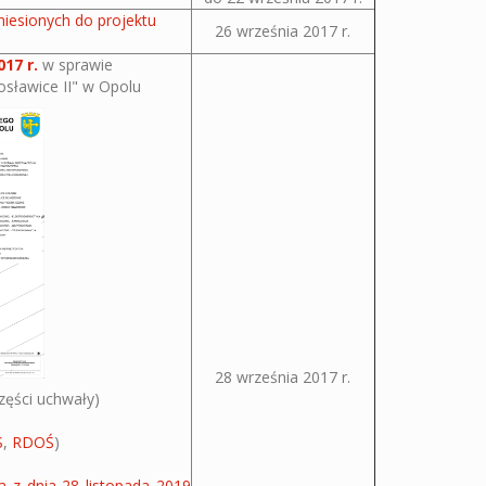
iesionych do projektu
26 września 2017 r.
017 r.
w sprawie
sławice II" w Opolu
28 września 2017 r.
zęści uchwały)
S
,
RDOŚ
)
a z dnia 28 listopada 2019