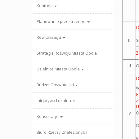
Kontrole
Planowanie przestrzenne
O
Rewitalizacja
II
S
Z
Strategia Rozwoju Miasta Opola
III
O
Dzielnice Miasta Opola
O
Budżet Obywatelski
W
P
Z
Inicjatywa Lokalna
U
O
IV
Konsultacje
D
Biuro Rzeczy Znalezionych
P