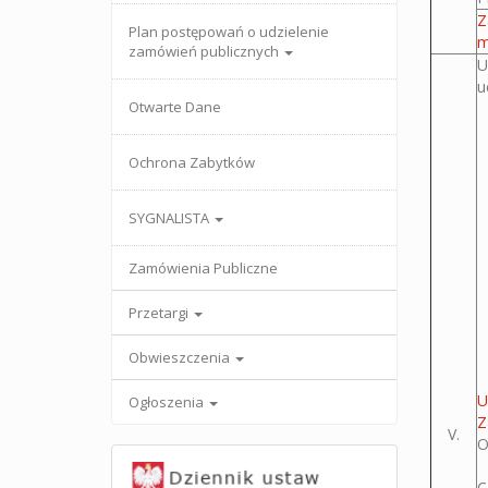
Z
Plan postępowań o udzielenie
m
zamówień publicznych
U
u
Otwarte Dane
Ochrona Zabytków
SYGNALISTA
Zamówienia Publiczne
Przetargi
Obwieszczenia
U
Ogłoszenia
Z
V.
O
C