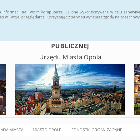
alny BIP
Polityka plików cookies
a informacji na Twoim komputerze. Są one wykorzystywane w celu zapewnie
es w Twojej przeglądarce. Korzystając z serwisu wyrażasz zgodę na przechow
BIULETYN INFORMACJI
PUBLICZNEJ
Urzędu Miasta Opola
RADA MIASTA
MIASTO OPOLE
JEDNOSTKI ORGANIZACYJNE