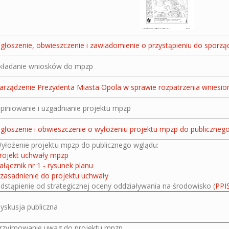
głoszenie, obwieszczenie i zawiadomienie o przystąpieniu do sporz
kładanie wniosków do mpzp
arządzenie Prezydenta Miasta Opola w sprawie rozpatrzenia wnies
piniowanie i uzgadnianie projektu mpzp
głoszenie i obwieszczenie o wyłożeniu projektu mpzp do publiczneg
yłożenie projektu mpzp do publicznego wglądu:
rojekt uchwały mpzp
ałącznik nr 1 - rysunek planu
zasadnienie do projektu uchwały
dstąpienie od strategicznej oceny oddziaływania na środowisko (
PPI
yskusja publiczna
rzyjmowanie uwag do projektu mpzp