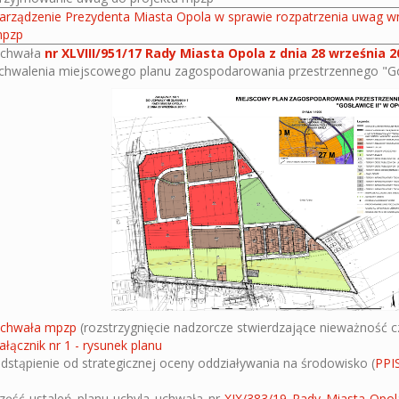
arządzenie Prezydenta Miasta Opola w sprawie rozpatrzenia uwag wn
pzp
chwała
nr XLVIII/951/17 Rady Miasta Opola z dnia 28 września 2
chwalenia miejscowego planu zagospodarowania przestrzennego "Go
chwała mpzp
(rozstrzygnięcie nadzorcze stwierdzające nieważność c
ałącznik nr 1 - rysunek planu
dstąpienie od strategicznej oceny oddziaływania na środowisko (
PPI
zęść ustaleń planu uchyla uchwała nr
XIX/383/19 Rady Miasta Opol