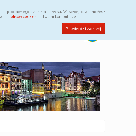
Szukaj
nia poprawnego działania serwisu. W każdej chwili możesz
ywanie
plików cookies
na Twoim komputerze.
Potwierdź i zamknij