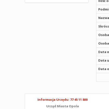
Ilość 
Podmio
Nazwa
Skróco
Osoba,
Osoba,
Data w
Data u
Data o
Informacja Urzędu: 77 45 11 800
Urząd Miasta Opola