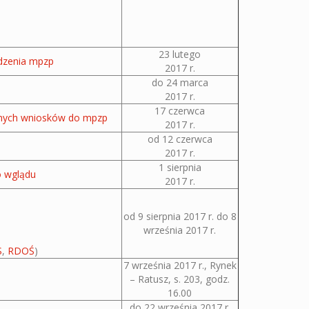
23 lutego
ądzenia mpzp
2017 r.
do 24 marca
2017 r.
17 czerwca
ionych wniosków do mpzp
2017 r.
od 12 czerwca
2017 r.
1 sierpnia
o wglądu
2017 r.
od 9 sierpnia 2017 r. do 8
września 2017 r.
S
,
RDOŚ
)
7 września 2017 r., Rynek
– Ratusz, s. 203, godz.
16.00
do 22 września 2017 r.