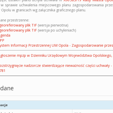
w sprawie uchwalenia miejscowego planu zagospodarowania przes
 Opolu w granicach wg załącznika graficznego planu.
ane przestrzenne:
georeferowany plik TIF
(wersja pierwotna)
georeferowany plik TIF
(wersja po uchyleniach)
egenda
PP
ystem Informacji Przestrzennej UM Opola - Zagospodarowanie prze
głoszenie mpzp w Dzienniku Urzędowym Województwa Opolskiego, 
ozstrzygnięcie nadzorcze stwierdzające nieważność części uchwały - 
781
dane
acje