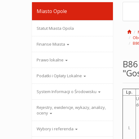
Miasto Opole
Statut Miasta Opola
Ob
B86
Finanse Miasta
Prawo lokalne
B86
"Gos
Podatki i Opłaty Lokalne
System Informacji o Środowisku
Lp.
U
d
Rejestry, ewidencje, wykazy, analizy,
oceny
I.
Wybory i referenda