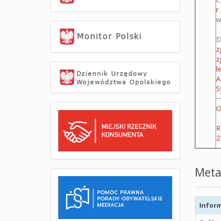
r.
w
D
z
z
l
A
S
O
R
2
Meta
Inform