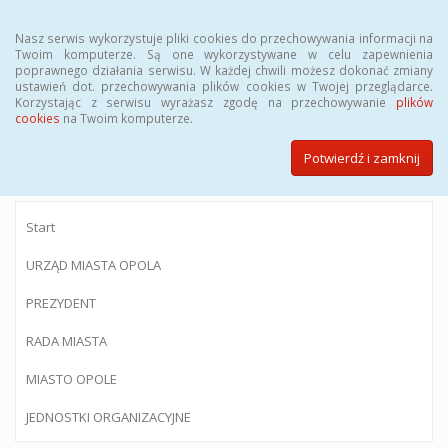
Menu
Nasz serwis wykorzystuje pliki cookies do przechowywania informacji na
Twoim komputerze. Są one wykorzystywane w celu zapewnienia
poprawnego działania serwisu. W każdej chwili możesz dokonać zmiany
ustawień dot. przechowywania plików cookies w Twojej przeglądarce.
Korzystając z serwisu wyrażasz zgodę na przechowywanie
plików
BIULETYN INFORMACJI PUBLICZNEJ
cookies
na Twoim komputerze.
Urzędu Miasta Opola
Potwierdź i zamknij
Start
URZĄD MIASTA OPOLA
PREZYDENT
RADA MIASTA
MIASTO OPOLE
JEDNOSTKI ORGANIZACYJNE