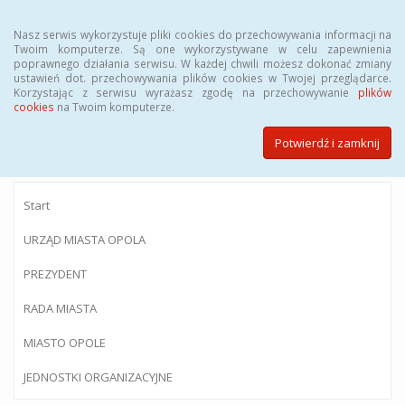
Menu
Nasz serwis wykorzystuje pliki cookies do przechowywania informacji na
Twoim komputerze. Są one wykorzystywane w celu zapewnienia
poprawnego działania serwisu. W każdej chwili możesz dokonać zmiany
ustawień dot. przechowywania plików cookies w Twojej przeglądarce.
Korzystając z serwisu wyrażasz zgodę na przechowywanie
plików
BIULETYN INFORMACJI PUBLICZNEJ
cookies
na Twoim komputerze.
Urzędu Miasta Opola
Potwierdź i zamknij
Start
URZĄD MIASTA OPOLA
PREZYDENT
RADA MIASTA
MIASTO OPOLE
JEDNOSTKI ORGANIZACYJNE