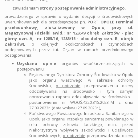
zawiadamiam
strony postępowania administracyjnego
,
prowadzonego w sprawie o wydanie decyzji o środowiskowych
uwarunkowaniach dla przedsięwzięcia pn.
PORT OPOLE terminal
przeładunkowy, zlokalizowany w Opolu, przy ul.
Magazynowej (działki ewid.: nr 1285/9 obręb Zakrzów - plac
górny ozn. A, nr 1285/16, 1285/15 - plac dolny ozn. B, obręb
Zakrzów
),
o kolejnych okolicznościach i czynnościach
podejmowanych przez tut. Organ w ramach przedmiotowego
postępowania:
Uzyskano opinie
organów współuczestniczących w
postępowaniu:
Regionalnego Dyrektora Ochrony Środowiska w Opolu
jako organu właściwego w zakresie ochrony
środowiska,
o potrzebie
przeprowadzenia oceny
oddziaływania na środowisko i tym samym
opracowania raportu oddziaływania na środowisko -
postanowienie nr WOOŚ.4220.315.2023.IM z dnia
27.09.2023r. (data wpływu 27.09.2023r.),
Państwowego Powiatowego Inspektora Sanitarnego w
Opolu jako organu inspekcji sanitarnej powołanego w
celu ochrony zdrowia ludzkiego, m.in. przed
niekorzystnym wpływem szkodliwości i uciążliwości
środowiskowych,
o potrzebie
przeprowadzenia oceny