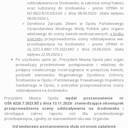
oddziaływania na środowisko, w zakresie emisji hałasu
oraz substancji do środowiska – pismo OPINIA nr
NZ.9022.8.59.2023.EK z dnia 08.09.2023r. (data wpływu
08.09.2023r.),
Dyrektora Zarządu Zlewni w Opolu Państwowego
Gospodarstwa Wodnego Wody Polskie jako organu
właściwego do oceny kwestii wodnoprawnych,
o braku
potrzeby
przeprowadzenia oceny oddziaływania ww.
przedsięwzięcia na środowisko – pismo OPINIA nr
GL.ZZO.3.4901.173.2023.MO z dnia 20.09.2023r. (data
wpływu 22.09.2023r.).
Po uzyskaniu opinii jw., Prezydent Miasta Opola jako organ
prowadzący przedmiotowe postępowanie i właściwy do
podjęcia ostatecznego rozstrzygnięcia w powyższej kwestii,
podzielił stanowisko Regionalnego Dyrektora Ochrony
Środowiska w Opolu i Państwowego Powiatowego Inspektora
Sanitarnego w Opolu, o potrzebie przeprowadzenia oceny
oddziaływania na środowisko.
Prezydent Miasta Opola
wydał postanowienie nr
OŚR.6220.7.2023.BŚ z dnia 13.11.2023r. stwierdzające obowiązek
przeprowadzenia oceny oddziaływania na środowisko
i
określające zakres raportu ooś dla przedmiotowego
przedsięwzięcia, zgodny ze stanowiskiem obu ww. Organów.
Od wydanego postanowienia służy stronom zażalenie