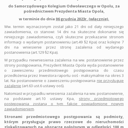
do Samorządowego Kolegium Odwoławczego w Opolu, za
pośrednictwem Prezydenta Miasta Opola,
w terminie do dnia
06 grudnia 2023r. (włącznie).
Ww. termin wyznaczonym został jako 21 dni od daty niniejszego
zawiadomienia, co stanowi: 14 dni na skuteczne dokonanie się
niniejszego zawiadomienia, czyli skuteczne przekazanie stronom
informacji o wydanym postanowieniu (art.49 §2 Kpa) oraz kolejne 7
dni na wniesienie przez stronę zażalenia od wydanego
postanowienia (art.129 §2 Kpa).
W przypadku niewniesienia zażalenia na ww. postanowienie przez
strony postępowania, Prezydent Miasta Opola wyda postanowienie
o zawieszeniu przedmiotowego postępowania do czasu
przedłożenia przez Inwestora raportu ooś - maksymalnie na okres 3
lat. Na postanowienie o zawieszeniu postępowania
nie przysługuje
zażalenie
(art.63 ust.6 ustawy ooś).
Natomiast w przypadku wniesienia zażalenia na ww. postanowienie,
na podstawie art.10 ustawy Kpa,
strony przedmiotowego
postępowania zostaną o tym fakcie powiadomione nowym
zawiadomieniem
.
Stronami przedmiotowego postępowania są podmioty,
którym przysługuje prawo rzeczowe do nieruchomości
zlokalizowanych na obszarze położonym w odległości 100 m