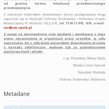
od granicy terenu lokalizacji przedmiotowego
przedsięwzięcia.
Z zebranym materiałem dowodowym, strony postępowania mogą
zapoznać się w Wydziale Ochrony Środowiska i Rolnictwa Urzędu
Miasta Opola, Pl. Wolności 7-8, p.318;
tel. 77 45 11 978, -876, e-mail:
osr@um.opole.pl
.
Z uwagi na wprowadzony stan epidemii i wynikające z tego
stanu ograniczenia w organizacji pracy urzędów, w celu
zapoznania się z zebranym materiałem dowodowym prosimy
o kontakt telefoniczny, mailowy lub za pośrednictwem
platformy PeUP i ePUAP.
z up. Prezydenta Miasta Opola
Monika Czech-Tańczuk
Naczelnik Wydziału
Ochrony Środowiska i Rolnictwa
Metadane