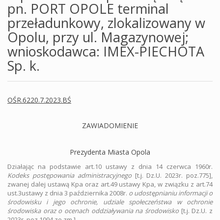
pn. PORT OPOLE terminal
przeładunkowy, zlokalizowany w
Opolu, przy ul. Magazynowej;
wnioskodawca: IMEX-PIECHOTA
Sp. k.
OŚR.6220.7.2023.BŚ
ZAWIADOMIENIE
Prezydenta Miasta Opola
Działając na podstawie art.10 ustawy z dnia 14 czerwca 1960r.
Kodeks postępowania administracyjnego
[t.j. Dz.U. 2023r. poz.775],
zwanej dalej ustawą Kpa oraz art.49 ustawy Kpa, w związku z art.74
ust.3ustawy z dnia 3 października 2008r.
o udostępnianiu informacji o
środowisku i jego ochronie, udziale społeczeństwa w ochronie
środowiska oraz o ocenach oddziaływania na środowisko
[t.j. Dz.U. z
2023r. poz.1094 ze zm.],