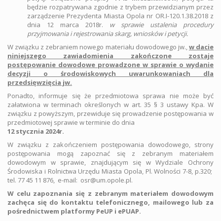
będzie rozpatrywana zgodnie z trybem przewidzianym przez
zarządzenie Prezydenta Miasta Opola nr OR.I-120.1.38.2018 z
dnia 12 marca 2018r.
w sprawie ustalenia procedury
przyjmowania i rejestrowania skarg, wniosków i petycji.
W związku z zebraniem nowego materiału dowodowego jw.,
w dacie
niniejszego zawiadomienia zakończone zostaje
postępowanie dowodowe prowadzone w sprawie o wydanie
decyzji o środowiskowych uwarunkowaniach dla
przedsięwzięcia jw.
Ponadto, informuje się że przedmiotowa sprawa nie może być
załatwiona w terminach określonych w art. 35 § 3 ustawy Kpa. W
związku z powyższym, przewiduje się prowadzenie postępowania w
przedmiotowej sprawie w terminie do dnia
12 stycznia 2024r.
W związku z zakończeniem postępowania dowodowego, strony
postępowania mogą zapoznać się z zebranym materiałem
dowodowym w sprawie, znajdującym się w Wydziale Ochrony
Środowiska i Rolnictwa Urzędu Miasta Opola, Pl. Wolności 7-8, p.320;
tel. 77 45 11 876, e-mail: osr@um.opole.pl.
W celu zapoznania się z zebranym materiałem dowodowym
zachęca się do kontaktu telefonicznego, mailowego lub za
pośrednictwem platformy PeUP i ePUAP.