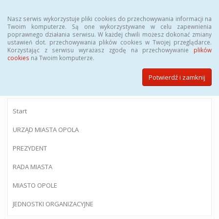
Menu
Nasz serwis wykorzystuje pliki cookies do przechowywania informacji na
Twoim komputerze. Są one wykorzystywane w celu zapewnienia
poprawnego działania serwisu. W każdej chwili możesz dokonać zmiany
ustawień dot. przechowywania plików cookies w Twojej przeglądarce.
Korzystając z serwisu wyrażasz zgodę na przechowywanie
plików
BIULETYN INFORMACJI PUBLICZNEJ
cookies
na Twoim komputerze.
Urzędu Miasta Opola
Potwierdź i zamknij
Start
URZĄD MIASTA OPOLA
PREZYDENT
RADA MIASTA
MIASTO OPOLE
JEDNOSTKI ORGANIZACYJNE