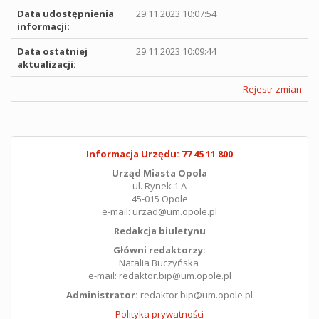
Data udostępnienia
29.11.2023 10:07:54
informacji:
Data ostatniej
29.11.2023 10:09:44
aktualizacji:
Rejestr zmian
Informacja Urzędu: 77 45 11 800
Urząd Miasta Opola
ul. Rynek 1 A
45-015 Opole
e-mail: urzad@um.opole.pl
Redakcja biuletynu
Główni redaktorzy:
Natalia Buczyńska
e-mail: redaktor.bip@um.opole.pl
Administrator:
redaktor.bip@um.opole.pl
Polityka prywatności