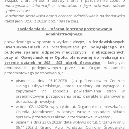
związku z art. 74 ust. 3 ustawy z dnia 3 października 2008r.
o
udostępnianiu informacji o środowisku i jego ochronie, udziale
społeczeństwa
w ochronie środowiska oraz o ocenach oddziaływania na środowisko
(tekst jedn. Dz.U. z 2023r. poz. 1094 ze zm.),
zawiadamia się i informuje strony postępowania
administracyjnego,
prowadzonego w sprawie o wydanie
decyzji o środowiskowych
uwarunkowaniach
dla przedsięwzięcia pn.
polegającego na
budowie spalarni odpadów medycznych i niebezpiecznych
przy ul. Oświęcimskiej w Opolu, planowanej do realizacji na
terenie działek nr 202 i 203, obręb Grotowice
, o kolejnych
czynnościach podejmowanych przez tut. Organ w ramach
przedmiotowego postępowania, tj.:
pismem z dnia 06.10.2023r. (za pośrednictwem Centrum
Dialogu Obywatelskiego) Rada Dzielnicy VII wystąpiła z
zapytaniem nt. sposobu powiadamiania stron w
przedmiotowym postępowaniu oraz charakteru planowanej
do realizacji inwestycji;
w dniu 02.11.2023r. wpłynął do tut. Organu e-mail mieszkańca
Osiedla „Metalchem”, w którym wraz z sąsiadami składa
sprzeciw przeciwko realizacji przedmiotowej inwestycji;
pismem z dnia 23.09.2023r (data wpływu do tut. Organu w dniu
06.11.2023r.) Grand Agro Fundacja Ochrony Środowiska