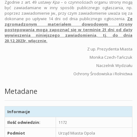
Zgodnie z art. 49
ustawy Kpa
– o czynnościach organu strony mogą
być zawiadamiane w inny sposób publicznego ogłaszania, np.
poprzez zawiadomienie jw., przy czym zawiadomienie uważa się za
dokonane po upływie 14 dni od dnia publicznego ogłoszenia.
Ze
zgromadzonym materiałem dowodowym strony
postępowania mogą zapoznać się w terminie 21 dni od daty
wywieszenia niniejszego zawiadomienia, tj. do dnia
20.12.2023r. włącznie.
Z up. Prezydenta Miasta
Monika Czech-Tańczuk
Naczelnik Wydziału
Ochrony Środowiska i Rolnictwa
Metadane
Informacje
Ilość odwiedzin:
1172
Podmiot
Urząd Miasta Opola