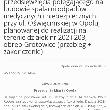
przedsięwzięcia polegającego na
budowie spalarni odpadów
medycznych i niebezpiecznych
przy ul. Oświęcimskiej w Opolu,
planowanej do realizacji na
terenie działek nr 202 i 203,
obręb Grotowice (przebieg +
zakończenie)
Opole, dnia 29 listopada 2023r.
OŚR.6220.5.2023.MKU
ZAWIADOMIENIE
Prezydenta Miasta Opola
Działając na podstawie art. 10 ustawy z dnia 14 czerwca 1960r.
Kodeks postępowania administracyjnego
(tekst jedn. Dz.U. z 2023r.
poz. 775 ze zm.), zwanej dalej ustawą
Kpa
oraz art. 49
ustawy Kpa
, w