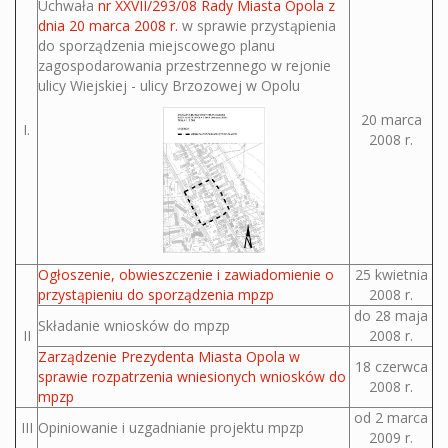
Uchwała
nr XXVII/293/08 Rady Miasta Opola z
dnia 20 marca 2008 r.
w sprawie przystąpienia
do sporządzenia miejscowego planu
zagospodarowania przestrzennego w rejonie
ulicy Wiejskiej - ulicy Brzozowej w Opolu
20 marca
I.
2008 r.
Ogłoszenie, obwieszczenie i zawiadomienie o
25 kwietnia
przystąpieniu do sporządzenia mpzp
2008 r.
do 28 maja
Składanie wniosków do mpzp
II
2008 r.
Zarządzenie Prezydenta Miasta Opola w
18 czerwca
sprawie rozpatrzenia wniesionych wniosków do
2008 r.
mpzp
od 2 marca
III
Opiniowanie i uzgadnianie projektu mpzp
2009 r.