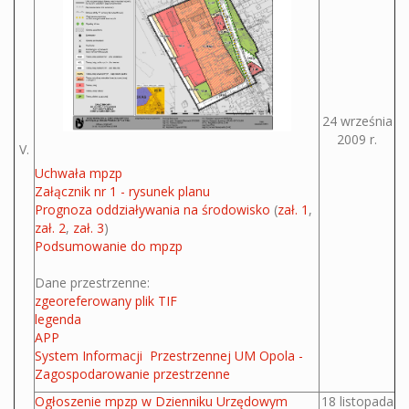
24 września
2009 r.
V.
Uchwała mpzp
Załącznik nr 1 - rysunek planu
Prognoza oddziaływania na środowisko
(
zał. 1
,
zał. 2
,
zał. 3
)
Podsumowanie do mpzp
Dane przestrzenne:
zgeoreferowany plik TIF
legenda
APP
System Informacji Przestrzennej UM Opola -
Zagospodarowanie przestrzenne
Ogłoszenie mpzp w Dzienniku Urzędowym
18 listopada