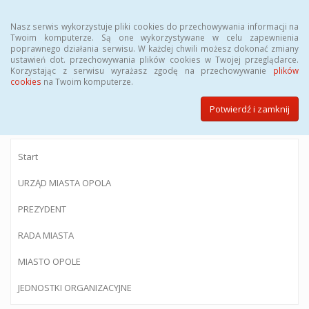
Menu
Nasz serwis wykorzystuje pliki cookies do przechowywania informacji na
Twoim komputerze. Są one wykorzystywane w celu zapewnienia
poprawnego działania serwisu. W każdej chwili możesz dokonać zmiany
ustawień dot. przechowywania plików cookies w Twojej przeglądarce.
Korzystając z serwisu wyrażasz zgodę na przechowywanie
plików
BIULETYN INFORMACJI PUBLICZNEJ
cookies
na Twoim komputerze.
Urzędu Miasta Opola
Potwierdź i zamknij
Start
URZĄD MIASTA OPOLA
PREZYDENT
RADA MIASTA
MIASTO OPOLE
JEDNOSTKI ORGANIZACYJNE