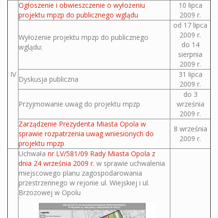
Ogłoszenie i obwieszczenie o wyłożeniu
10 lipca
projektu mpzp do publicznego wglądu
2009 r.
od 17 lipca
2009 r.
Wyłożenie projektu mpzp do publicznego
do 14
wglądu:
sierpnia
2009 r.
IV
31 lipca
Dyskusja publiczna
2009 r.
do 3
Przyjmowanie uwag do projektu mpzp
września
2009 r.
Zarządzenie Prezydenta Miasta Opola w
8 września
sprawie rozpatrzenia uwag wniesionych do
2009 r.
projektu mpzp
Uchwała
nr LV/581/09 Rady Miasta Opola z
dnia 24 września 2009 r.
w sprawie uchwalenia
miejscowego planu zagospodarowania
przestrzennego w rejonie ul. Wiejskiej i ul.
Brzozowej w Opolu