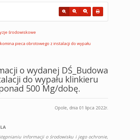
yzje środowiskowe
omina pieca obrotowego z instalacji do wypału
rmacji o wydanej DŚ_Budowa
lacji do wypału klinkieru
 ponad 500 Mg/dobę.
Opole, dnia 01 lipca 2022r.
CH
OLA
tępnianiu informacji o środowisku i jego ochronie,