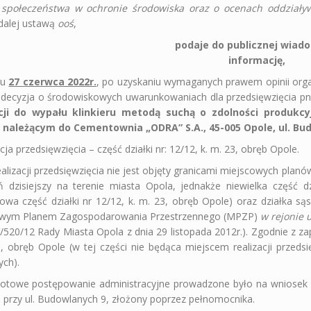
 społeczeństwa w ochronie środowiska oraz o ocenach oddziały
dalej ustawą
ooś
,
podaje do publicznej wiad
informację,
iu
27 czerwca 2022r.
, po uzyskaniu wymaganych prawem opinii org
decyzja o środowiskowych uwarunkowaniach dla przedsięwzięcia pn
acji do wypału klinkieru metodą suchą o zdolności produkc
 należącym do Cementownia „ODRA” S.A., 45-005 Opole, ul. Bu
cja przedsięwzięcia – część działki nr: 12/12, k. m. 23, obręb Opole.
ealizacji przedsięwzięcia nie jest objęty granicami miejscowych pl
ń dzisiejszy na terenie miasta Opola, jednakże niewielka część dz
iowa część działki nr 12/12, k. m. 23, obręb Opole) oraz działka s
owym Planem Zagospodarowania Przestrzennego (MPZP)
w rejonie 
/520/12 Rady Miasta Opola z dnia 29 listopada 2012r.). Zgodnie z za
3, obręb Opole (w tej części nie będąca miejscem realizacji przeds
ych).
otowe postępowanie administracyjne prowadzone było na wniosek 
) przy ul. Budowlanych 9, złożony poprzez pełnomocnika.