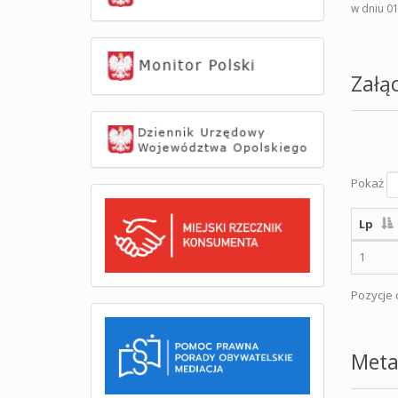
w dniu 01
Załąc
Pokaż
Lp
1
Pozycje o
Meta