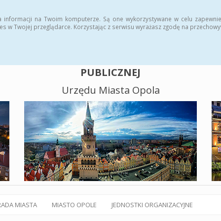
alny BIP
Polityka plików cookies
a informacji na Twoim komputerze. Są one wykorzystywane w celu zapewnie
es w Twojej przeglądarce. Korzystając z serwisu wyrażasz zgodę na przechow
BIULETYN INFORMACJI
PUBLICZNEJ
Urzędu Miasta Opola
RADA MIASTA
MIASTO OPOLE
JEDNOSTKI ORGANIZACYJNE