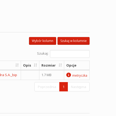
Wybór kolumn
Szukaj w kolumnie
Szukaj:
Opis
Rozmiar
Opcje
a S.A._bip
1.7 MB
metryczka
Poprzednia
1
Następna