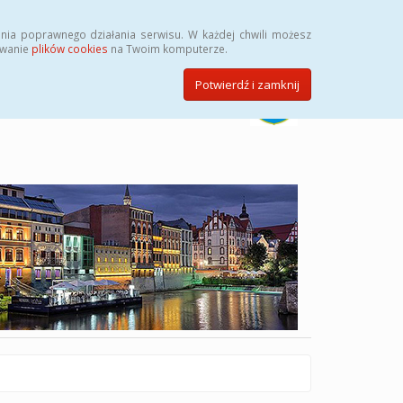
Szukaj
nia poprawnego działania serwisu. W każdej chwili możesz
ywanie
plików cookies
na Twoim komputerze.
Potwierdź i zamknij