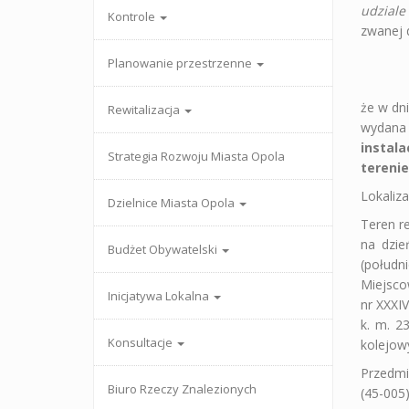
udziale
Kontrole
zwanej 
Planowanie przestrzenne
że w dn
Rewitalizacja
wydana 
instal
Strategia Rozwoju Miasta Opola
terenie
Lokaliza
Dzielnice Miasta Opola
Teren r
na dzie
Budżet Obywatelski
(połudn
Miejsc
Inicjatywa Lokalna
nr XXXIV
k. m. 2
Konsultacje
kolejow
Przedmi
Biuro Rzeczy Znalezionych
(45-005