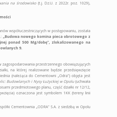
wania na środowisko
(
t.j. Dz.U. z 2022r. poz. 1029
),
omości
anów współuczestniczących w postępowaniu, została
.:
„Budowa nowego komina pieca obrotowego z
yjnej ponad 500 Mg/dobę”, zlokalizowanego na
dowlanych 9.
anów zagospodarowania przestrzennego obowiązujących
iałki, na której realizowane będzie przedsięwzięcie
ąsiednia (należąca do Cementowni „Odra”) objęta jest
ulic: Budowlanych i Nysy Łużyckiej w Opolu
(uchwała
pisami przedmiotowego planu, część działki nr 12/12,
ięwzięcia) oznaczona jest symbolem 1KK (tereny linii
spółki Cementownia „ODRA” S.A. z siedzibą w Opolu