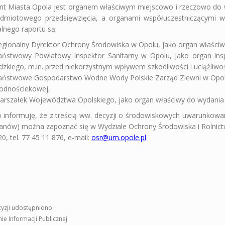
nt Miasta Opola jest organem właściwym miejscowo i rzeczowo do
edmiotowego przedsięwzięcia, a organami współuczestniczącymi w 
lnego raportu są:
egionalny Dyrektor Ochrony Środowiska w Opolu, jako organ właściw
aństwowy Powiatowy Inspektor Sanitarny w Opolu, jako organ insp
dzkiego, m.in. przed niekorzystnym wpływem szkodliwości i uciążliw
aństwowe Gospodarstwo Wodne Wody Polskie Zarząd Zlewni w Opolu, 
odnościekowej,
arszałek Województwa Opolskiego, jako organ właściwy do wydania
 informuję, że z treścią ww. decyzji o środowiskowych uwarunkowa
anów) można zapoznać się w Wydziale Ochrony Środowiska i Rolnictwa
0, tel. 77 45 11 876,
e-mail:
osr@um.opole.pl
.
cyzji udostępniono
nie Informacji Publicznej