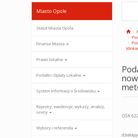
Miasto Opole
Statut Miasta Opola
Pod
Pod
Finanse Miasta
klinki
Prawo lokalne
Pod
Podatki i Opłaty Lokalne
nowe
met
System Informacji o Środowisku
Rejestry, ewidencje, wykazy, analizy,
oceny
O
Wybory i referenda
działają