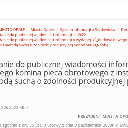
MIASTO OPOLE
Miasto Opole
System Informacji o Środowisku
Dec
anie do publicznej wiadomości informacji
2022
anie do publicznej wiadomości informacji o wydanej DŚ_Budowa nowego k
eru metodą suchą o zdolności produkcyjnej ponad 500 Mg/dobę.
anie do publicznej wiadomości info
go komina pieca obrotowego z insta
odą suchą o zdolności produkcyjnej
ŚR.6220.26.2022.M
PREZYDENT MIASTA OP
c zgodnie z art. 85 ust. 3 ustawy z dnia 3 października 2008r.
o udos