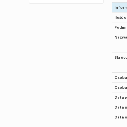
Inform
Ilość 
Podmio
Nazwa
Skróco
Osoba,
Osoba,
Data w
Data u
Data o