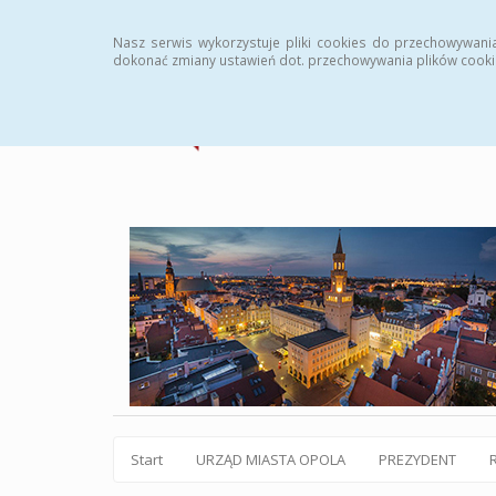
Statystyki
Instrukcja
Rejestr zmian
Archiw
Nasz serwis wykorzystuje pliki cookies do przechowywani
dokonać zmiany ustawień dot. przechowywania plików cooki
Start
URZĄD MIASTA OPOLA
PREZYDENT