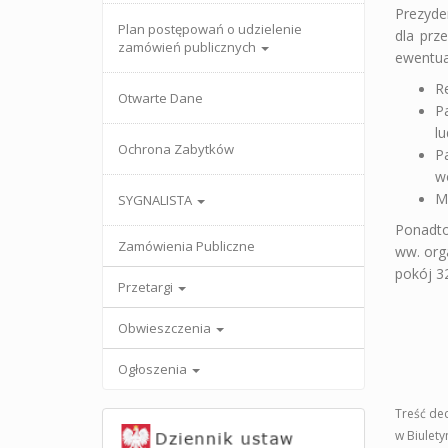
Prezyde
Plan postępowań o udzielenie
dla prz
zamówień publicznych
ewentua
R
Otwarte Dane
P
lu
Ochrona Zabytków
P
w
M
SYGNALISTA
Ponadto
Zamówienia Publiczne
ww. org
pokój 32
Przetargi
Obwieszczenia
Ogłoszenia
Treść de
w Biulety