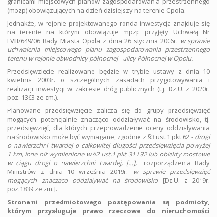
granicami miejscowych planów zagospodarowania przestrzennego
(mpzp) obowiązujących na dzień dzisiejszy na terenie Opola.
Jednakże, w rejonie projektowanego ronda inwestycja znajduje się
na terenie na którym obowiązuje mpzp przyjęty Uchwałą Nr
LVIII/649/06 Rady Miasta Opola z dnia 26 stycznia 2006r.
w sprawie
uchwalenia miejscowego planu zagospodarowania przestrzennego
terenu w rejonie obwodnicy północnej - ulicy Północnej w Opolu.
Przedsięwzięcie realizowane będzie w trybie ustawy z dnia 10
kwietnia 2003r. o szczególnych zasadach przygotowywania i
realizacji inwestycji w zakresie dróg publicznych (t.j. Dz.U. z 2020r.
poz. 1363 ze zm.).
Planowane przedsięwzięcie zalicza się do grupy przedsięwzięć
mogących potencjalnie znacząco oddziaływać na środowisko, tj.
przedsięwzięć, dla których przeprowadzenie oceny oddziaływania
na środowisko może być wymagane, zgodnie z §3 ust.1 pkt 62 -
drogi
o nawierzchni twardej o całkowitej długości przedsięwzięcia powyżej
1 km, inne niż wymienione w §2 ust.1 pkt 31 i 32 lub obiekty mostowe
w ciągu drogi o nawierzchni twardej, […],
rozporządzenia Rady
Ministrów z dnia 10 września 2019r.
w sprawie przedsięwzięć
mogących znacząco oddziaływać na środowisko
[Dz.U. z 2019r.
poz.1839 ze zm.].
Stronami przedmiotowego postępowania są podmioty,
którym przysługuje prawo rzeczowe do nieruchomości