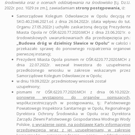
środowiska oraz o ocenach oddziaływania na środowisko
[t.j. Dz.U.
2022r. poz. 1029 ze zm.], zawiadamiam
strony postępowania,
iż:
Samorządowe Kolegium Odwoławcze w Opolu decyzją nr
SKO.40.2346.2021.oś z dnia 26.04.2022r. (data wpływu do tut.
Organu 27.05.2022r.) uchyliło zaskarżoną decyzję Prezydenta
Miasta Opola nr OŚR.6220.77.2020.MCH z dnia 23.06.2021r. o
środowiskowych uwarunkowaniach dla przedsięwzięcia pn.:
„Budowa dróg w dzielnicy Sławice w Opolu”
w całości i
przekazało sprawę do ponownego rozpatrzenia organowi
pierwszej instancji;
Prezydent Miasta Opola pismem nr OŚR.6220.77.2020.MCH z
dnia 22.07.2022r. wezwał Inwestora do uzupełnienia
przedłożonego wniosku w zakresie wskazanym przez
Samorządowe Kolegium Odwoławcze w Opolu;
w dniu 19.09.2022r. przedmiotowy wniosek został
uzupełniony;
pismami nr OŚR.6220.77.2020.MCH z dnia 06.10.2022r.
ponownie wystąpiono do organów opiniujących,
współuczestniczących w postępowaniu, tj.: Państwowego
Powiatowego Inspektora Sanitarnego w Opolu, Regionalnego
Dyrektora Ochrony Środowiska w Opolu oraz Dyrektora
Zarządu Zlewni Państwowego Gospodarstwa Wodnego Wody
Polskie,
o wyrażenie opinii, na podstawie Karty informacyjnej
przedsięwzięcia wraz z jej uzupełnieniami, w zakresie