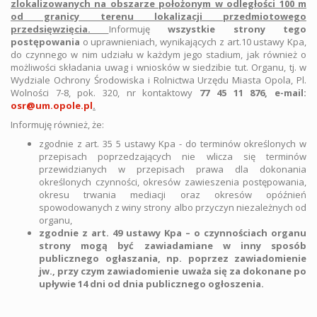
zlokalizowanych na obszarze położonym w odległości 100 m
od granicy terenu lokalizacji przedmiotowego
przedsięwzięcia.
Informuję
wszystkie strony tego
postępowania
o uprawnieniach, wynikających z art.10 ustawy Kpa,
do czynnego w nim udziału w każdym jego stadium, jak również o
możliwości składania uwag i wniosków w siedzibie tut. Organu, tj. w
Wydziale Ochrony Środowiska i Rolnictwa Urzędu Miasta Opola, Pl.
Wolności 7-8, pok. 320, nr kontaktowy
77 45 11 876, e-mail:
osr@um.opole.pl
.
Informuję również, że:
zgodnie z art. 35 5 ustawy Kpa - do terminów określonych w
przepisach poprzedzających nie wlicza się terminów
przewidzianych w przepisach prawa dla dokonania
określonych czynności, okresów zawieszenia postępowania,
okresu trwania mediacji oraz okresów opóźnień
spowodowanych z winy strony albo przyczyn niezależnych od
organu,
zgodnie z art. 49 ustawy Kpa – o czynnościach organu
strony mogą być zawiadamiane w inny sposób
publicznego ogłaszania, np. poprzez zawiadomienie
jw., przy czym zawiadomienie uważa się za dokonane po
upływie 14 dni od dnia publicznego ogłoszenia.