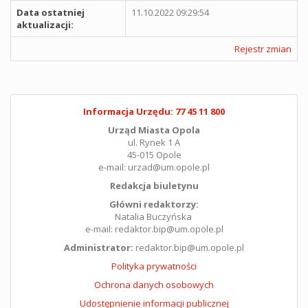
Data ostatniej
11.10.2022 09:29:54
aktualizacji:
Rejestr zmian
Informacja Urzędu: 77 45 11 800
Urząd Miasta Opola
ul. Rynek 1 A
45-015 Opole
e-mail: urzad@um.opole.pl
Redakcja biuletynu
Główni redaktorzy:
Natalia Buczyńska
e-mail: redaktor.bip@um.opole.pl
Administrator:
redaktor.bip@um.opole.pl
Polityka prywatności
Ochrona danych osobowych
Udostępnienie informacji publicznej