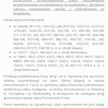
konieczności przeprowadzenia oceny oddziaływania
przedmiotowego przedsięwzięcia na środowisko i określenia
zakresu ewentualnego raportu o oddziaływaniu na
środowisko.
Lokalizacja przedsięwzięcia:
nr: 564/48, 951/135, 1101/123, 289, 872/124, 1323/133, 1327/133,
1273/287, 1326/133, 331/165, 325/165, 172, 406/189, 703/189,
211, 572/197, 264, 902/197, 900/197, 901/197, 903/197, 904/198,
906/198, 907/198, 894/197, 895/197, 893/197, 579/195, 290,
554/64, 1231/213, 1191/50, 1017/284, 1232/213, 652/195,
296/214, 297/215, 594/193, k. m. 4, obręb Sławice;
nr: 1347/1, 1352/1, 482/64, k. m. 2, obręb Bierkowice;
nr: 184/3, 185/3, 475/3, 473/3, 186/3, 497/3, 187/3, 945/3, 1342/1,
948/9, 495/123, 506/9, 1342/7, 1342/3, 1342/8, 1342/6, 1342/4,
1342/5, 1341/1, 1341/4, 525/51, 53, 54, 652/117, 474/3, k. m. 1,
obręb Bierkowice.
Przebieg projektowanej trasy dróg: od ul. Opolskiej (na wysokości
obiektu inżynierskiego na cieku Glinka (Ryjec)), w rejonie
nieruchomości nr 7 przy ul. Opolskiej, dalej w kierunku południowym
wzdłuż trasy cieku, następnie – w okolicy skrzyżowania z ul. Sławicką,
ul. Szczęśliwą i ul. Bierkowicką, w dowiązaniu do istniejącej drogi
gruntowej w rejonie cieku Prószkowski Potok.
Teren inwestycji na zasadniczej części opracowania nie jest objęty