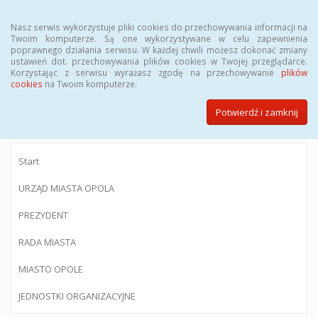
Menu
Nasz serwis wykorzystuje pliki cookies do przechowywania informacji na
Twoim komputerze. Są one wykorzystywane w celu zapewnienia
poprawnego działania serwisu. W każdej chwili możesz dokonać zmiany
ustawień dot. przechowywania plików cookies w Twojej przeglądarce.
Korzystając z serwisu wyrażasz zgodę na przechowywanie
plików
BIULETYN INFORMACJI PUBLICZNEJ
cookies
na Twoim komputerze.
Urzędu Miasta Opola
Potwierdź i zamknij
Start
URZĄD MIASTA OPOLA
PREZYDENT
RADA MIASTA
MIASTO OPOLE
JEDNOSTKI ORGANIZACYJNE