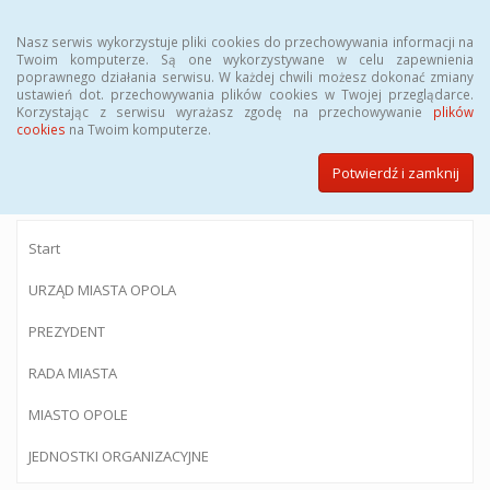
Menu
Nasz serwis wykorzystuje pliki cookies do przechowywania informacji na
Twoim komputerze. Są one wykorzystywane w celu zapewnienia
poprawnego działania serwisu. W każdej chwili możesz dokonać zmiany
ustawień dot. przechowywania plików cookies w Twojej przeglądarce.
Korzystając z serwisu wyrażasz zgodę na przechowywanie
plików
BIULETYN INFORMACJI PUBLICZNEJ
cookies
na Twoim komputerze.
Urzędu Miasta Opola
Potwierdź i zamknij
Start
URZĄD MIASTA OPOLA
PREZYDENT
RADA MIASTA
MIASTO OPOLE
JEDNOSTKI ORGANIZACYJNE