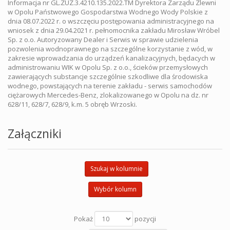
Informacja nr GL.ZUZ.3.4210.135.2022.TM Dyrektora Zarządu Zlewni
w Opolu Państwowego Gospodarstwa Wodnego Wody Polskie z
dnia 08.07.2022 r. o wszczęciu postępowania administracyjnego na
wniosek z dnia 29.04.2021 r. pełnomocnika zakładu Mirosław Wróbel
Sp. z o.o. Autoryzowany Dealer i Serwis w sprawie udzielenia
pozwolenia wodnoprawnego na szczególne korzystanie z wód, w
zakresie wprowadzania do urządzeń kanalizacyjnych, będacych w
administrowaniu WIK w Opolu Sp. z o.o., ścieków przemysłowych
zawierających substancje szczególnie szkodliwe dla środowiska
wodnego, powstających na terenie zakładu - serwis samochodów
ciężarowych Mercedes-Benz, zlokalizowanego w Opolu na dz. nr
628/11, 628/7, 628/9, k.m. 5 obręb Wrzoski.
Załączniki
Szukaj w kolumnie
Wybór kolumn
Pokaż
pozycji