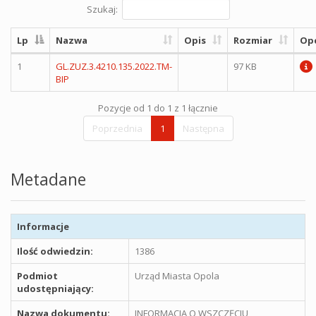
Szukaj:
Lp
Nazwa
Opis
Rozmiar
Op
1
GL.ZUZ.3.4210.135.2022.TM-
97 KB
BIP
Pozycje od 1 do 1 z 1 łącznie
Poprzednia
1
Następna
Metadane
Informacje
Ilość odwiedzin:
1386
Podmiot
Urząd Miasta Opola
udostępniający:
Nazwa dokumentu:
INFORMACJA O WSZCZĘCIU