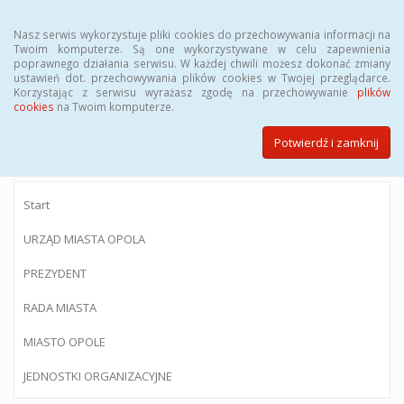
Menu
Nasz serwis wykorzystuje pliki cookies do przechowywania informacji na
Twoim komputerze. Są one wykorzystywane w celu zapewnienia
poprawnego działania serwisu. W każdej chwili możesz dokonać zmiany
ustawień dot. przechowywania plików cookies w Twojej przeglądarce.
Korzystając z serwisu wyrażasz zgodę na przechowywanie
plików
BIULETYN INFORMACJI PUBLICZNEJ
cookies
na Twoim komputerze.
Urzędu Miasta Opola
Potwierdź i zamknij
Start
URZĄD MIASTA OPOLA
PREZYDENT
RADA MIASTA
MIASTO OPOLE
JEDNOSTKI ORGANIZACYJNE