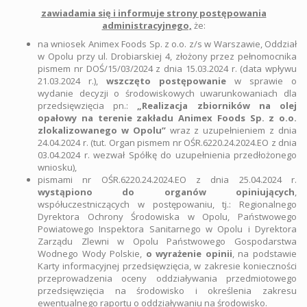
zawiadamia się i informuje strony postępowania
administracyjnego,
że:
na wniosek Animex Foods Sp. z o.o. z/s w Warszawie, Oddział
w Opolu przy ul. Drobiarskiej 4, złożony przez pełnomocnika
pismem nr DOŚ/15/03/2024 z dnia 15.03.2024 r. (data wpływu
21.03.2024 r.),
wszczęto postępowanie
w sprawie o
wydanie decyzji o środowiskowych uwarunkowaniach dla
przedsięwzięcia pn.:
„Realizacja zbiorników na olej
opałowy na terenie zakładu Animex Foods Sp. z o.o.
zlokalizowanego w Opolu”
wraz z uzupełnieniem z dnia
24.04.2024 r. (tut. Organ pismem nr OŚR.6220.24.2024.EO z dnia
03.04.2024 r. wezwał Spółkę do uzupełnienia przedłożonego
wniosku),
pismami nr OŚR.6220.24.2024.EO z dnia 25.04.2024 r.
wystąpiono do organów opiniujących
,
współuczestniczących w postępowaniu, tj.: Regionalnego
Dyrektora Ochrony Środowiska w Opolu, Państwowego
Powiatowego Inspektora Sanitarnego w Opolu i Dyrektora
Zarządu Zlewni w Opolu Państwowego Gospodarstwa
Wodnego Wody Polskie,
o wyrażenie opinii
, na podstawie
Karty informacyjnej przedsięwzięcia, w zakresie konieczności
przeprowadzenia oceny oddziaływania przedmiotowego
przedsięwzięcia na środowisko i określenia zakresu
ewentualnego raportu o oddziaływaniu na środowisko.