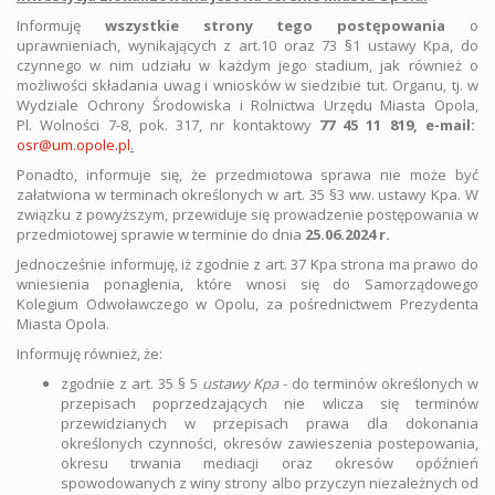
Informuję
wszystkie strony tego postępowania
o
uprawnieniach, wynikających z art.10 oraz 73 §1 ustawy Kpa, do
czynnego w nim udziału w każdym jego stadium, jak również o
możliwości składania uwag i wniosków w siedzibie tut. Organu, tj. w
Wydziale Ochrony Środowiska i Rolnictwa Urzędu Miasta Opola,
Pl. Wolności 7-8, pok. 317, nr kontaktowy
77 45 11 819, e-mail:
osr@um.opole.pl
.
Ponadto, informuje się, że przedmiotowa sprawa nie może być
załatwiona w terminach określonych w art. 35 §3 ww. ustawy Kpa. W
związku z powyższym, przewiduje się prowadzenie postępowania w
przedmiotowej sprawie w terminie do dnia
25.06.2024 r.
Jednocześnie informuję, iż zgodnie z art. 37 Kpa strona ma prawo do
wniesienia ponaglenia, które wnosi się do Samorządowego
Kolegium Odwoławczego w Opolu, za pośrednictwem Prezydenta
Miasta Opola.
Informuję również, że:
zgodnie z art. 35 § 5
ustawy Kpa
- do terminów określonych w
przepisach poprzedzających nie wlicza się terminów
przewidzianych w przepisach prawa dla dokonania
określonych czynności, okresów zawieszenia postepowania,
okresu trwania mediacji oraz okresów opóźnień
spowodowanych z winy strony albo przyczyn niezależnych od