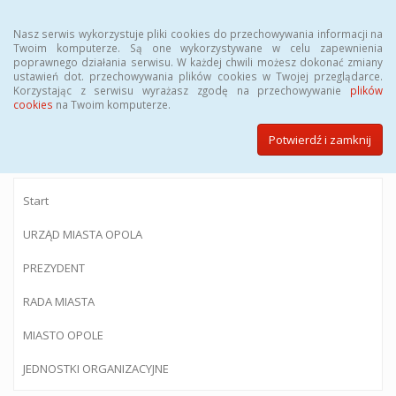
Menu
Nasz serwis wykorzystuje pliki cookies do przechowywania informacji na
Twoim komputerze. Są one wykorzystywane w celu zapewnienia
poprawnego działania serwisu. W każdej chwili możesz dokonać zmiany
ustawień dot. przechowywania plików cookies w Twojej przeglądarce.
Korzystając z serwisu wyrażasz zgodę na przechowywanie
plików
BIULETYN INFORMACJI PUBLICZNEJ
cookies
na Twoim komputerze.
Urzędu Miasta Opola
Potwierdź i zamknij
Start
URZĄD MIASTA OPOLA
PREZYDENT
RADA MIASTA
MIASTO OPOLE
JEDNOSTKI ORGANIZACYJNE