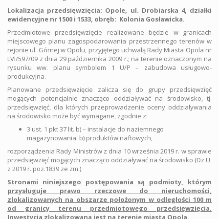
Lokalizacja przedsięwzięcia: Opole,
ul. Drobiarska 4, działki
ewidencyjne nr 1500 i 1533, obręb:
Kolonia Gosławicka.
Przedmiotowe przedsięwzięcie realizowane będzie w granicach
miejscowego planu zagospodarowania przestrzennego terenów w
rejonie ul. Górnej w Opolu, przyjętego uchwałą Rady Miasta Opola nr
LVI/597/09 z dnia 29 października 2009 r.; na terenie oznaczonym na
rysunku ww. planu symbolem 1 U/P – zabudowa usługowo-
produkcyjna.
Planowane przedsięwzięcie zalicza się do grupy przedsięwzięć
mogących potencjalnie znacząco oddziaływać na środowisko, tj.
przedsięwzięć, dla których przeprowadzenie oceny oddziaływania
na środowisko może być wymagane, zgodnie z:
3 ust. 1 pkt 37 lit. b) – instalacje do naziemnego
magazynowania: b) produktów naftowych,
rozporządzenia Rady Ministrów z dnia 10 września 2019 r. w sprawie
przedsięwzięć mogących znacząco oddziaływać na środowisko (Dz.U.
z 2019 r. poz.1839 ze zm.).
Stronami niniejszego postępowania są podmioty, którym
przysługuje prawo rzeczowe do nieruchomości,
zlokalizowanych na obszarze położonym w odległości 100 m
od granicy terenu przedmiotowego przedsięwzięcia.
Inwestycja zlokalizowana jest na terenie miasta Opola.