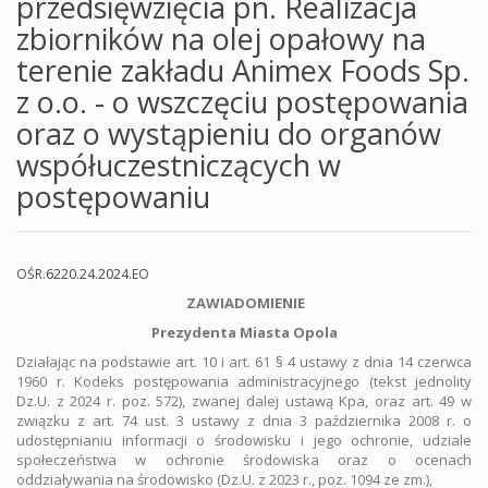
przedsięwzięcia pn. Realizacja
zbiorników na olej opałowy na
terenie zakładu Animex Foods Sp.
z o.o. - o wszczęciu postępowania
oraz o wystąpieniu do organów
współuczestniczących w
postępowaniu
OŚR.6220.24.2024.EO
ZAWIADOMIENIE
Prezydenta Miasta Opola
Działając na podstawie art. 10 i art. 61 § 4 ustawy z dnia 14 czerwca
1960 r. Kodeks postępowania administracyjnego (tekst jednolity
Dz.U. z 2024 r. poz. 572), zwanej dalej ustawą Kpa, oraz art. 49 w
związku z art. 74 ust. 3 ustawy z dnia 3 października 2008 r. o
udostępnianiu informacji o środowisku i jego ochronie, udziale
społeczeństwa w ochronie środowiska oraz o ocenach
oddziaływania na środowisko (Dz.U. z 2023 r., poz. 1094 ze zm.),