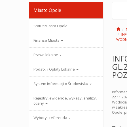
Miasto Opole
Statut Miasta Opola
IN
WODN
Finanse Miasta
Prawo lokalne
INF
GL.
Podatki i Opłaty Lokalne
PO
System Informacji o Środowisku
Informac
22.11.20
Rejestry, ewidencje, wykazy, analizy,
Wodociąg
oceny
w zakres
Opole, p
Wybory i referenda