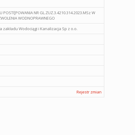
U POSTĘPOWANIA NR GL.ZUZ.3.4210.314.2023.MSz W
POZWOLENIA WODNOPRAWNEGO
zakładu Wodociągi i Kanalizacja Sp z o.o.
Rejestr zmian