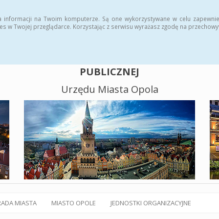
alny BIP
Polityka plików cookies
a informacji na Twoim komputerze. Są one wykorzystywane w celu zapewnie
es w Twojej przeglądarce. Korzystając z serwisu wyrażasz zgodę na przechow
BIULETYN INFORMACJI
PUBLICZNEJ
Urzędu Miasta Opola
RADA MIASTA
MIASTO OPOLE
JEDNOSTKI ORGANIZACYJNE