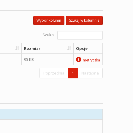
Wybór kolumn
Szukaj w kolumnie
Szukaj:
Rozmiar
Opcje
95 KB
metryczka
Poprzednia
1
Następna