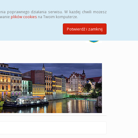
Szukaj
nia poprawnego działania serwisu. W każdej chwili możesz
ywanie
plików cookies
na Twoim komputerze.
Potwierdź i zamknij