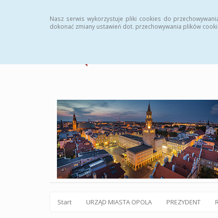
Statystyki
Instrukcja
Rejestr zmian
Archiw
Nasz serwis wykorzystuje pliki cookies do przechowywani
dokonać zmiany ustawień dot. przechowywania plików cooki
Start
URZĄD MIASTA OPOLA
PREZYDENT