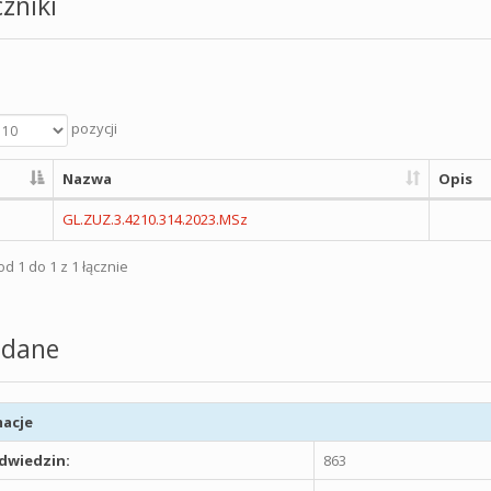
zniki
pozycji
Nazwa
Opis
GL.ZUZ.3.4210.314.2023.MSz
d 1 do 1 z 1 łącznie
dane
acje
odwiedzin:
863