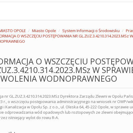
MIASTO OPOLE
Miasto Opole
System Informacji o Środowisku
Pra
FORMACJA O WSZCZĘCIU POSTĘPOWANIA NR GL.ZUZ.3.4210.314.2023.MSz 
OPRAWNEGO
ORMACJA O WSZCZĘCIU POSTĘPOW
ZUZ.3.4210.314.2023.MSz W SPRAWI
ZWOLENIA WODNOPRAWNEGO
ja nr GL.ZUZ.3.4210.314.2023.MSz Dyrektora Zarządu Zlewni w Opolu P
23 r., o wszczęciu postępowania administracyjnego na wniosek nr OWP/wik
i i Kanalizacja w Opolu Sp. z o.o., ul. Oleska 64, 45-222 Opole, w spra
ie odprowadzania wód opadowych lub roztopowych ze zlewni obejmujące
rzez istniejący wylot do rowu R-A.