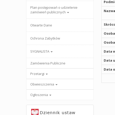
Podmio
Plan postępowań o udzielenie
Nazwa
zamówień publicznych
Skróco
Otwarte Dane
Osoba,
Ochrona Zabytków
Osoba,
SYGNALISTA
Data w
Data u
Zamówienia Publiczne
Data o
Przetargi
Obwieszczenia
Ogłoszenia