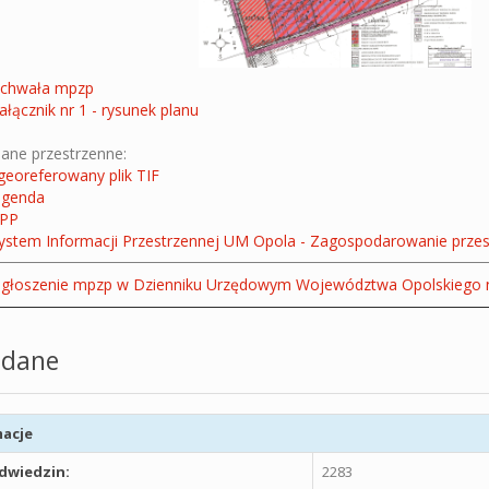
chwała mpzp
ałącznik nr 1 - rysunek planu
ane przestrzenne:
georeferowany plik TIF
egenda
PP
ystem Informacji Przestrzennej UM Opola - Zagospodarowanie prze
głoszenie mpzp w Dzienniku Urzędowym Województwa Opolskiego nr
dane
acje
odwiedzin:
2283