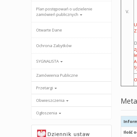
Plan postępowań o udzielenie
V.
zamówień publicznych
U
Otwarte Dane
Z
D
Ochrona Zabytków
z
l
SYGNALISTA
A
S
Zamówienia Publiczne
O
Przetargi
Meta
Obwieszczenia
Ogłoszenia
Inform
Ilość 