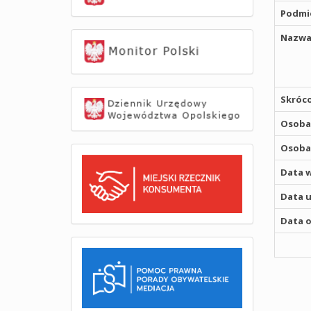
Podmio
Nazwa
Skróco
Osoba,
Osoba,
Data w
Data u
Data o