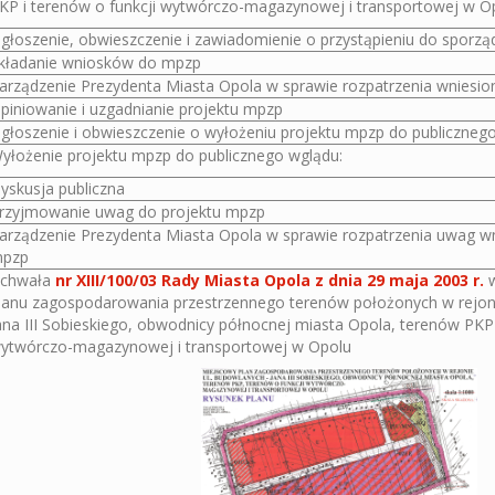
KP i terenów o funkcji wytwórczo-magazynowej i transportowej w O
głoszenie, obwieszczenie i zawiadomienie o przystąpieniu do sporz
kładanie wniosków do mpzp
arządzenie Prezydenta Miasta Opola w sprawie rozpatrzenia wnies
piniowanie i uzgadnianie projektu mpzp
głoszenie i obwieszczenie o wyłożeniu projektu mpzp do publiczneg
yłożenie projektu mpzp do publicznego wglądu:
yskusja publiczna
rzyjmowanie uwag do projektu mpzp
arządzenie Prezydenta Miasta Opola w sprawie rozpatrzenia uwag wn
pzp
chwała
nr XIII/100/03 Rady Miasta Opola z dnia 29 maja 2003 r.
w
lanu zagospodarowania przestrzennego terenów położonych w rejoni
ana III Sobieskiego, obwodnicy północnej miasta Opola, terenów PKP 
ytwórczo-magazynowej i transportowej w Opolu