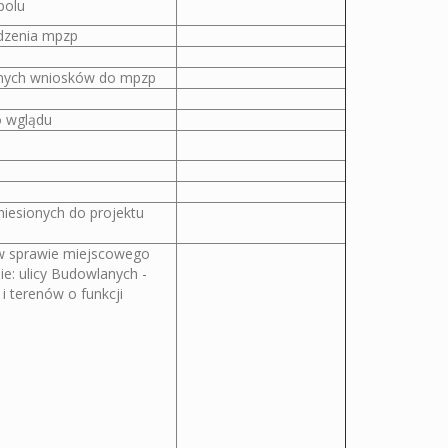
polu
ądzenia mpzp
ionych wniosków do mpzp
o wglądu
iesionych do projektu
 sprawie miejscowego
e: ulicy Budowlanych -
i terenów o funkcji