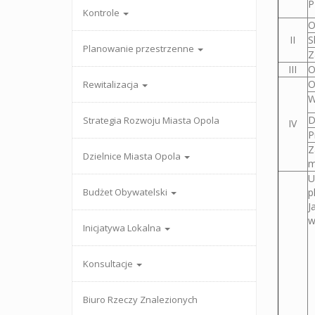
P
Kontrole
O
II
S
Planowanie przestrzenne
Z
III
O
O
Rewitalizacja
W
D
Strategia Rozwoju Miasta Opola
IV
P
Z
Dzielnice Miasta Opola
m
U
Budżet Obywatelski
p
J
w
Inicjatywa Lokalna
Konsultacje
Biuro Rzeczy Znalezionych