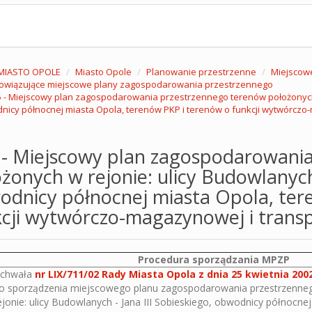
MIASTO OPOLE
Miasto Opole
Planowanie przestrzenne
Miejscow
owiązujące miejscowe plany zagospodarowania przestrzennego
 - Miejscowy plan zagospodarowania przestrzennego terenów położonych w 
nicy północnej miasta Opola, terenów PKP i terenów o funkcji wytwórczo
 - Miejscowy plan zagospodarowani
żonych w rejonie: ulicy Budowlanych 
odnicy północnej miasta Opola, ter
kcji wytwórczo-magazynowej i trans
Procedura sporządzania MPZP
chwała
nr LIX/711/02 Rady Miasta Opola z dnia 25 kwietnia 2002
o sporządzenia miejscowego planu zagospodarowania przestrzenne
ejonie: ulicy Budowlanych - Jana III Sobieskiego, obwodnicy północne