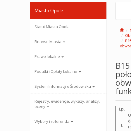
Miasto Opole
Statut Miasta Opola
Ob
B15
Finanse Miasta
obwod
Prawo lokalne
B15
Podatki i Opłaty Lokalne
poło
obw
System Informacji o Środowisku
fun
Rejestry, ewidencje, wykazy, analizy,
oceny
Lp.
U
d
Wybory i referenda
I.
r