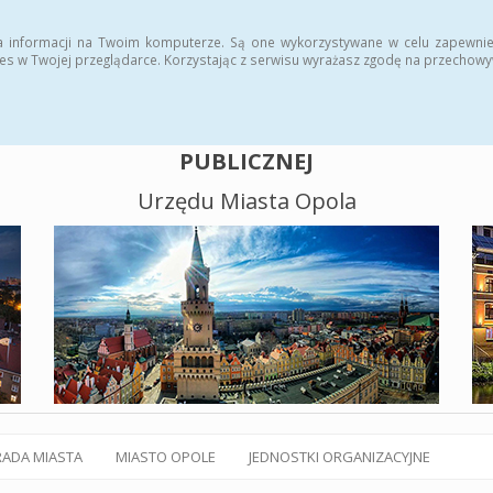
alny BIP
Polityka plików cookies
a informacji na Twoim komputerze. Są one wykorzystywane w celu zapewnie
es w Twojej przeglądarce. Korzystając z serwisu wyrażasz zgodę na przechow
BIULETYN INFORMACJI
PUBLICZNEJ
Urzędu Miasta Opola
RADA MIASTA
MIASTO OPOLE
JEDNOSTKI ORGANIZACYJNE