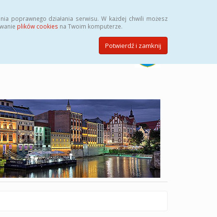
Szukaj
nia poprawnego działania serwisu. W każdej chwili możesz
ywanie
plików cookies
na Twoim komputerze.
Potwierdź i zamknij