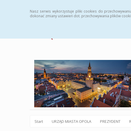
Statystyki
Instrukcja
Rejestr zmian
Archiw
Nasz serwis wykorzystuje pliki cookies do przechowywani
dokonać zmiany ustawień dot. przechowywania plików cooki
Start
URZĄD MIASTA OPOLA
PREZYDENT