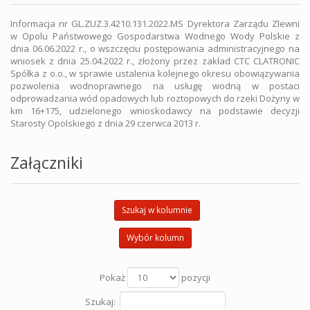
Informacja nr GL.ZUZ.3.4210.131.2022.MS Dyrektora Zarządu Zlewni
w Opolu Państwowego Gospodarstwa Wodnego Wody Polskie z
dnia 06.06.2022 r., o wszczęciu postępowania administracyjnego na
wniosek z dnia 25.04.2022 r., złożony przez zakład CTC CLATRONIC
Spółka z o.o., w sprawie ustalenia kolejnego okresu obowiązywania
pozwolenia wodnoprawnego na usługę wodną w postaci
odprowadzania wód opadowych lub roztopowych do rzeki Dożyny w
km 16+175, udzielonego wnioskodawcy na podstawie decyzji
Starosty Opolskiego z dnia 29 czerwca 2013 r.
Załączniki
Szukaj w kolumnie
Wybór kolumn
Pokaż
pozycji
Szukaj: