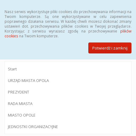
Menu
Nasz serwis wykorzystuje pliki cookies do przechowywania informacji na
Twoim komputerze. Są one wykorzystywane w celu zapewnienia
poprawnego działania serwisu. W każdej chwili możesz dokonać zmiany
ustawień dot. przechowywania plików cookies w Twojej przeglądarce.
Korzystając z serwisu wyrażasz zgodę na przechowywanie
plików
BIULETYN INFORMACJI PUBLICZNEJ
cookies
na Twoim komputerze.
Urzędu Miasta Opola
Potwierdź i zamknij
Start
URZĄD MIASTA OPOLA
PREZYDENT
RADA MIASTA
MIASTO OPOLE
JEDNOSTKI ORGANIZACYJNE