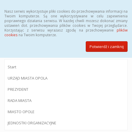
Menu
Nasz serwis wykorzystuje pliki cookies do przechowywania informacji na
Twoim komputerze. Są one wykorzystywane w celu zapewnienia
poprawnego działania serwisu. W każdej chwili możesz dokonać zmiany
ustawień dot. przechowywania plików cookies w Twojej przeglądarce.
Korzystając z serwisu wyrażasz zgodę na przechowywanie
plików
BIULETYN INFORMACJI PUBLICZNEJ
cookies
na Twoim komputerze.
Urzędu Miasta Opola
Potwierdź i zamknij
Start
URZĄD MIASTA OPOLA
PREZYDENT
RADA MIASTA
MIASTO OPOLE
JEDNOSTKI ORGANIZACYJNE