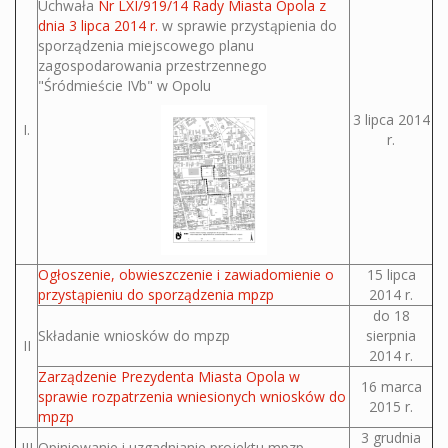
Uchwała
Nr LXI/919/14 Rady Miasta Opola z
dnia 3 lipca 2014 r.
w sprawie przystąpienia do
sporządzenia miejscowego planu
zagospodarowania przestrzennego
"Śródmieście IVb" w Opolu
3 lipca 2014
I.
r.
Ogłoszenie, obwieszczenie i zawiadomienie o
15 lipca
przystąpieniu do sporządzenia mpzp
2014 r.
do 18
Składanie wniosków do mpzp
sierpnia
II
2014 r.
Zarządzenie Prezydenta Miasta Opola w
16 marca
sprawie rozpatrzenia wniesionych wniosków do
2015 r.
mpzp
3 grudnia
III
Opiniowanie i uzgadnianie projektu mpzp