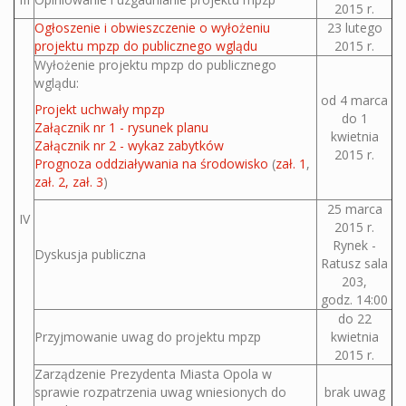
2015 r.
Ogłoszenie i obwieszczenie o wyłożeniu
23 lutego
projektu mpzp do publicznego wglądu
2015 r.
Wyłożenie projektu mpzp do publicznego
wglądu:
od 4 marca
Projekt uchwały mpzp
do 1
Załącznik nr 1 - rysunek planu
kwietnia
Załącznik nr 2 - wykaz zabytków
2015 r.
Prognoza oddziaływania na środowisko
(
zał. 1
,
zał. 2
,
zał. 3
)
25 marca
IV
2015 r.
Rynek -
Dyskusja publiczna
Ratusz sala
203,
godz. 14:00
do 22
Przyjmowanie uwag do projektu mpzp
kwietnia
2015 r.
Zarządzenie Prezydenta Miasta Opola w
sprawie rozpatrzenia uwag wniesionych do
brak uwag