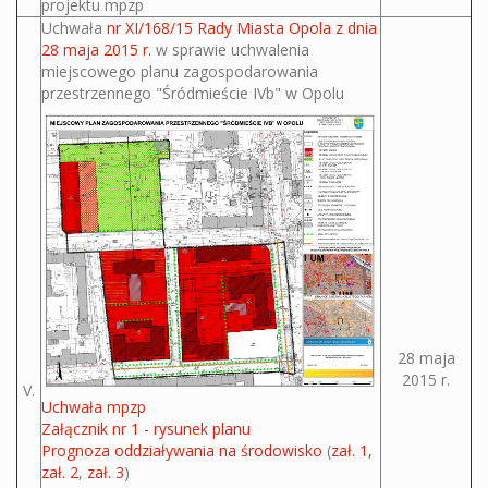
projektu mpzp
Uchwała
nr XI/168/15 Rady Miasta Opola z dnia
28 maja 2015 r.
w sprawie uchwalenia
miejscowego planu zagospodarowania
przestrzennego "Śródmieście IVb" w Opolu
28 maja
2015 r.
V.
Uchwała mpzp
Załącznik nr 1 - rysunek planu
Prognoza oddziaływania na środowisko
(
zał. 1
,
zał. 2
,
zał. 3
)