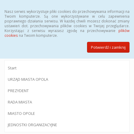
Menu
Nasz serwis wykorzystuje pliki cookies do przechowywania informacji na
Twoim komputerze. Są one wykorzystywane w celu zapewnienia
poprawnego działania serwisu. W każdej chwili możesz dokonać zmiany
ustawień dot. przechowywania plików cookies w Twojej przeglądarce.
Korzystając z serwisu wyrażasz zgodę na przechowywanie
plików
BIULETYN INFORMACJI PUBLICZNEJ
cookies
na Twoim komputerze.
Urzędu Miasta Opola
Potwierdź i zamknij
Start
URZĄD MIASTA OPOLA
PREZYDENT
RADA MIASTA
MIASTO OPOLE
JEDNOSTKI ORGANIZACYJNE