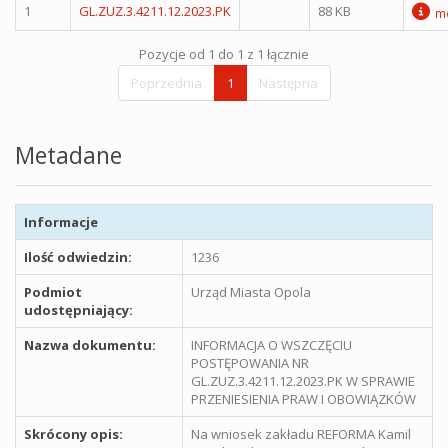
1
GL.ZUZ.3.4211.12.2023.PK
88 KB
me
Pozycje od 1 do 1 z 1 łącznie
Poprzednia
1
Następna
Metadane
Informacje
Ilość odwiedzin:
1236
Podmiot
Urząd Miasta Opola
udostępniający:
Nazwa dokumentu:
INFORMACJA O WSZCZĘCIU
POSTĘPOWANIA NR
GL.ZUZ.3.4211.12.2023.PK W SPRAWIE
PRZENIESIENIA PRAW I OBOWIĄZKÓW
Skrócony opis:
Na wniosek zakładu REFORMA Kamil