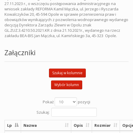
27.11.2023 r., o wszczęciu postępowania administracyjnego na
wniosek zakłady REFORMA Kamil Mączka, ul. Jerzego i Ryszarda
Kowalczyków 20, 45-594 Opole w sprawie przeniesienia praw i
obowiązków wynikających z pozwolenia wodnoprawnego wydanego
decyzją Dyrektora Zarządu Zlewni w Opolu znak
GL.ZUZ.3.4210.50.2021.KR z dnia 21.10.2021r., wydanego na rzecz
zakładu BEA-BIS Jan Mączka, ul. Kamińskiego 3a, 45-323 Opole.
Załączniki
Szukaj w kolumnie
Wybór kolumn
Pokaż
pozycji
Szukaj:
Lp
Nazwa
Opis
Rozmiar
Opcj