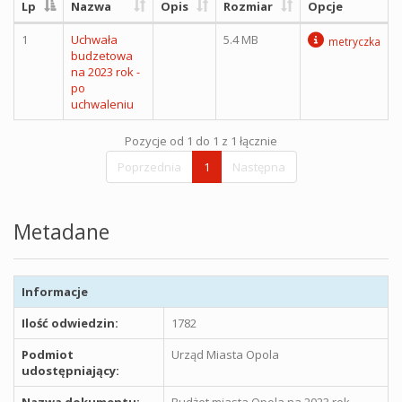
Lp
Nazwa
Opis
Rozmiar
Opcje
1
Uchwała
5.4 MB
metryczka
budzetowa
na 2023 rok -
po
uchwaleniu
Pozycje od 1 do 1 z 1 łącznie
Poprzednia
1
Następna
Metadane
Informacje
Ilość odwiedzin:
1782
Podmiot
Urząd Miasta Opola
udostępniający:
Nazwa dokumentu:
Budżet miasta Opola na 2023 rok