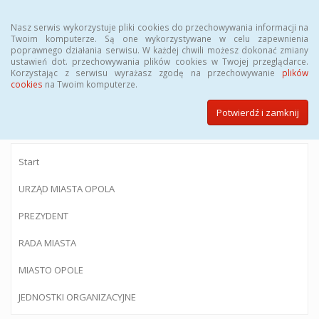
Menu
Nasz serwis wykorzystuje pliki cookies do przechowywania informacji na
Twoim komputerze. Są one wykorzystywane w celu zapewnienia
poprawnego działania serwisu. W każdej chwili możesz dokonać zmiany
ustawień dot. przechowywania plików cookies w Twojej przeglądarce.
Korzystając z serwisu wyrażasz zgodę na przechowywanie
plików
BIULETYN INFORMACJI PUBLICZNEJ
cookies
na Twoim komputerze.
Urzędu Miasta Opola
Potwierdź i zamknij
Start
URZĄD MIASTA OPOLA
PREZYDENT
RADA MIASTA
MIASTO OPOLE
JEDNOSTKI ORGANIZACYJNE