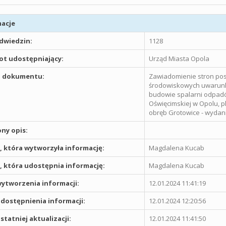
acje
odwiedzin:
1128
t udostępniający:
Urząd Miasta Opola
 dokumentu:
Zawiadomienie stron pos
środowiskowych uwarunk
budowie spalarni odpadó
Oświęcimskiej w Opolu, pl
obręb Grotowice - wydan
ny opis:
 która wytworzyła informację:
Magdalena Kucab
 która udostępnia informację:
Magdalena Kucab
ytworzenia informacji:
12.01.2024 11:41:19
dostępnienia informacji:
12.01.2024 12:20:56
statniej aktualizacji:
12.01.2024 11:41:50