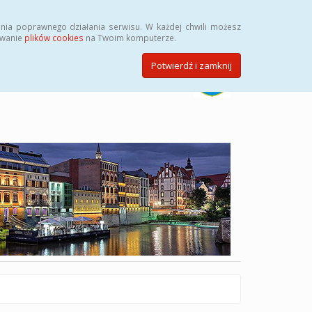
Szukaj
nia poprawnego działania serwisu. W każdej chwili możesz
ywanie
plików cookies
na Twoim komputerze.
Potwierdź i zamknij