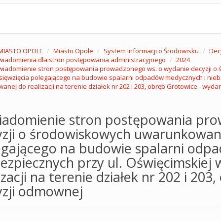
MIASTO OPOLE
Miasto Opole
System Informacji o Środowisku
Dec
iadomienia dla stron postępowania administracyjnego
2024
iadomienie stron postępowania prowadzonego ws. o wydanie decyzji o
sięwzięcia polegającego na budowie spalarni odpadów medycznych i niebe
anej do realizacji na terenie działek nr 202 i 203, obręb Grotowice - wyd
iadomienie stron postępowania pro
zji o środowiskowych uwarunkowani
egającego na budowie spalarni odp
ezpiecznych przy ul. Oświęcimskiej
izacji na terenie działek nr 202 i 20
yzji odmownej