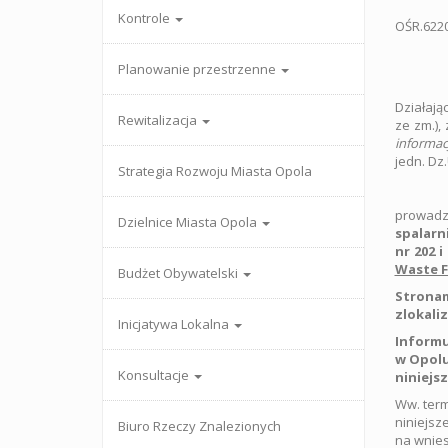
Kontrole
OŚR.622
Planowanie przestrzenne
Działają
Rewitalizacja
ze zm.),
informac
jedn. Dz.
Strategia Rozwoju Miasta Opola
prowadz
Dzielnice Miasta Opola
spalarn
nr 202 
Waste F
Budżet Obywatelski
Strona
zlokali
Inicjatywa Lokalna
Informu
w Opolu
Konsultacje
niniejs
Ww. term
niniejsz
Biuro Rzeczy Znalezionych
na wnies