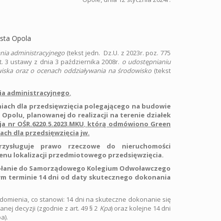
sta Opola
ia administracyjnego
(tekst jedn. Dz.U. z 2023r. poz. 775
t. 3 ustawy z dnia 3 października 2008r.
o udostępnianiu
owiska oraz o ocenach oddziaływania na środowisko
(tekst
a administracyjnego
,
iach dla przedsięwzięcia polegającego na budowie
Opolu, planowanej do realizacji na terenie działek
ja nr OŚR.6220.5.2023.MKU
,
którą odmówiono Green
ch dla przedsięwzięcia jw.
zysługuje prawo rzeczowe do nieruchomości
enu lokalizacji przedmiotowego przedsięwzięcia.
odwołanie do Samorządowego Kolegium Odwoławczego
m terminie 14 dni od daty skutecznego dokonania
domienia, co stanowi: 14 dni na skuteczne dokonanie się
ej decyzji (zgodnie z art. 49 § 2
Kpa
) oraz kolejne 14 dni
a).