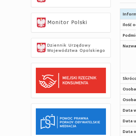
Inform
Ilość 
Podmio
Nazwa
Skróco
Osoba,
Osoba,
Data w
Data u
Data o