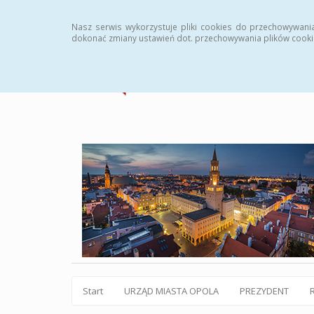
Statystyki
Instrukcja
Rejestr zmian
Archiw
Nasz serwis wykorzystuje pliki cookies do przechowywani
dokonać zmiany ustawień dot. przechowywania plików cooki
Start
URZĄD MIASTA OPOLA
PREZYDENT