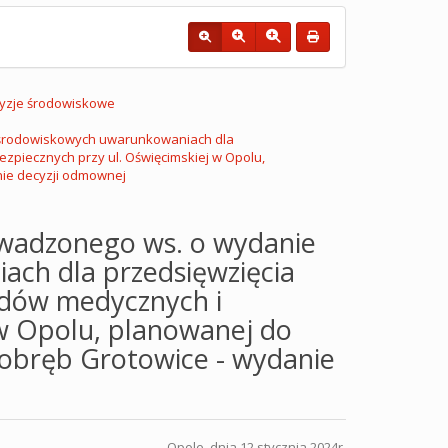
yzje środowiskowe
 środowiskowych uwarunkowaniach dla
zpiecznych przy ul. Oświęcimskiej w Opolu,
anie decyzji odmownej
wadzonego ws. o wydanie
ach dla przedsięwzięcia
adów medycznych i
 w Opolu, planowanej do
3, obręb Grotowice - wydanie
Opole, dnia 12 stycznia 2024r.