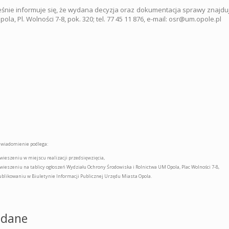
śnie informuje się, że wydana decyzja oraz dokumentacja sprawy znajduj
ola, Pl. Wolności 7-8, pok. 320; tel. 77 45 11 876, e-mail: osr@um.opole.pl
awiadomienie podlega:
ieszeniu w miejscu realizacji przedsięwzięcia,
ieszeniu na tablicy ogłoszeń Wydziału Ochrony Środowiska i Rolnictwa UM Opola, Plac Wolności 7-8,
blikowaniu w Biuletynie Informacji Publicznej Urzędu Miasta Opola.
dane