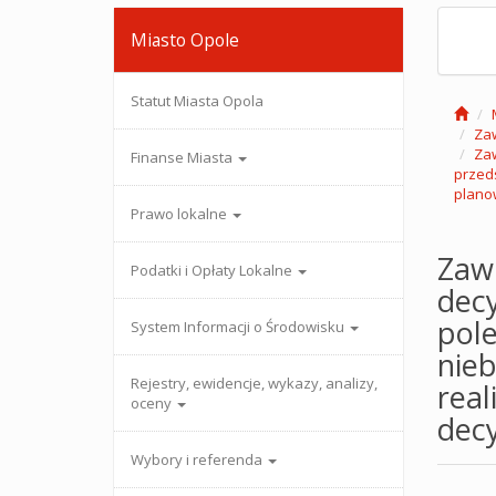
Miasto Opole
Statut Miasta Opola
Zaw
Zaw
Finanse Miasta
przed
planow
Prawo lokalne
Zaw
Podatki i Opłaty Lokalne
decy
pol
System Informacji o Środowisku
nieb
Rejestry, ewidencje, wykazy, analizy,
real
oceny
dec
Wybory i referenda