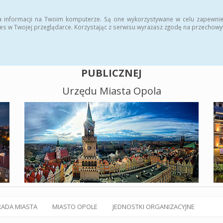
alny BIP
Polityka plików cookies
a informacji na Twoim komputerze. Są one wykorzystywane w celu zapewnie
es w Twojej przeglądarce. Korzystając z serwisu wyrażasz zgodę na przechow
BIULETYN INFORMACJI
PUBLICZNEJ
Urzędu Miasta Opola
RADA MIASTA
MIASTO OPOLE
JEDNOSTKI ORGANIZACYJNE