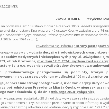
0.5.2023.MKU
ZAWIADOMIENIE
Prezydenta Mia
c na podstawie art. 10 ustawy z dnia 14 czerwca 1960r.
Kodeks postępowan
 zwanej dalej ustawą Kpa oraz art. 49 ustawy Kpa, w związku z art. 74 us
ji o środowisku i jego ochronie, udziale społeczeństwa w ochronie środ
U. 2023r. poz.1094 ze zm.),
zawiadamia się i informuje
strony postępowani
onego w sprawie o wydanie
decyzji o środowiskowych uwarunkowan
i odpadów medycznych i niebezpiecznych przy ul. Oświęcimskiej w 
i 203, obręb Grotowice,
iż w dniu 12.01.2024r. wydana została decyz
actory Sp. z o.o. wydania decyzji o środowiskowych uwarunkowania
mi przedmiotowego postępowania są podmioty, którym pr
zowanych na obszarze położonym w odległości 100 m od granicy ter
ję jednocześnie strony postępowania, iż od ww. decyzji służy 
 za pośrednictwem Prezydenta Miasta Opola, w nieprzekraczalny
zego zawiadomienia, tj. do dnia
09 lutego 2024r. (włącznie).
in wyznaczony został jako 28 dni od daty wywieszenia niniejszego zawia
ego zawiadomienia, czyli skuteczne przekazanie stronom informacji o wydan
ienie przez stronę odwołania od wydanej decyzji (zgodnie z art. 129 § 2 Kp