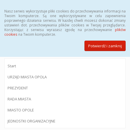
Menu
Nasz serwis wykorzystuje pliki cookies do przechowywania informacji na
Twoim komputerze. Są one wykorzystywane w celu zapewnienia
poprawnego działania serwisu. W każdej chwili możesz dokonać zmiany
ustawień dot. przechowywania plików cookies w Twojej przeglądarce.
Korzystając z serwisu wyrażasz zgodę na przechowywanie
plików
BIULETYN INFORMACJI PUBLICZNEJ
cookies
na Twoim komputerze.
Urzędu Miasta Opola
Potwierdź i zamknij
Start
URZĄD MIASTA OPOLA
PREZYDENT
RADA MIASTA
MIASTO OPOLE
JEDNOSTKI ORGANIZACYJNE