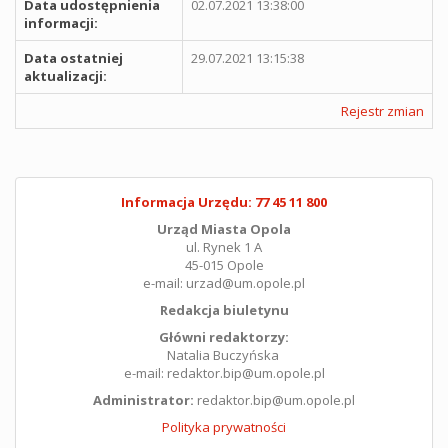
Data udostępnienia
02.07.2021 13:38:00
informacji:
Data ostatniej
29.07.2021 13:15:38
aktualizacji:
Rejestr zmian
Informacja Urzędu: 77 45 11 800
Urząd Miasta Opola
ul. Rynek 1 A
45-015 Opole
e-mail: urzad@um.opole.pl
Redakcja biuletynu
Główni redaktorzy:
Natalia Buczyńska
e-mail: redaktor.bip@um.opole.pl
Administrator:
redaktor.bip@um.opole.pl
Polityka prywatności