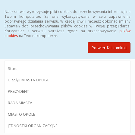
Menu
Nasz serwis wykorzystuje pliki cookies do przechowywania informacji na
Twoim komputerze. Są one wykorzystywane w celu zapewnienia
poprawnego działania serwisu. W każdej chwili możesz dokonać zmiany
ustawień dot. przechowywania plików cookies w Twojej przeglądarce.
Korzystając z serwisu wyrażasz zgodę na przechowywanie
plików
BIULETYN INFORMACJI PUBLICZNEJ
cookies
na Twoim komputerze.
Urzędu Miasta Opola
Potwierdź i zamknij
Start
URZĄD MIASTA OPOLA
PREZYDENT
RADA MIASTA
MIASTO OPOLE
JEDNOSTKI ORGANIZACYJNE