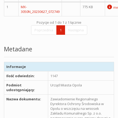
1
MX-
775 KB
me
3050N_20230627_072749
Pozycje od 1 do 1 z 1 łącznie
Poprzednia
1
Następna
Metadane
Informacje
Ilość odwiedzin:
1147
Podmiot
Urząd Miasta Opola
udostępniający:
Nazwa dokumentu:
Zawiadomienie Regionalnego
Dyrektora Ochrony Środowiska w
Opolu o wszczęciu na wniosek
Zakładu Komunalnego Sp. z o.o.
postępowania w spr. zmiany decyzji o