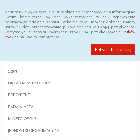
Menu
Nasz serwis wykorzystuje pliki cookies do przechowywania informacji na
Twoim komputerze. Są one wykorzystywane w celu zapewnienia
poprawnego działania serwisu. W każdej chwili możesz dokonać zmiany
ustawień dot. przechowywania plików cookies w Twojej przeglądarce.
Korzystając z serwisu wyrażasz zgodę na przechowywanie
plików
BIULETYN INFORMACJI PUBLICZNEJ
cookies
na Twoim komputerze.
Urzędu Miasta Opola
Potwierdź i zamknij
Start
URZĄD MIASTA OPOLA
PREZYDENT
RADA MIASTA
MIASTO OPOLE
JEDNOSTKI ORGANIZACYJNE