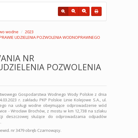
wo wodne
2023
W SPRAWIE UDZIELENIA POZWOLENIA WODNOPRAWNEGO
ANIA NR
E UDZIELENIA POZWOLENIA
aństwowego Gospodarstwa Wodnego Wody Polskie z dnia
03.2023 r. zakładu PKP Polskie Linie Kolejowe S.A., ul.
nego na usługi wodne obejmujące odprowadzenie wód
owice - Wrocław Brochów, z mostu w km 12,738 na szlaku
acji deszczowej służące do odprowadzania odpadów
.
 ewid. nr 3479 obręb Czarnowąsy.