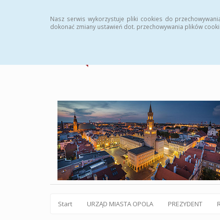
Statystyki
Instrukcja
Rejestr zmian
Archiw
Nasz serwis wykorzystuje pliki cookies do przechowywani
dokonać zmiany ustawień dot. przechowywania plików cooki
Start
URZĄD MIASTA OPOLA
PREZYDENT