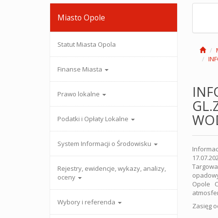
Miasto Opole
Statut Miasta Opola
IN
Finanse Miasta
INF
Prawo lokalne
GL.
WO
Podatki i Opłaty Lokalne
System Informacji o Środowisku
Informa
17.07.20
Targowa
Rejestry, ewidencje, wykazy, analizy,
opadowyc
oceny
Opole C
atmosfer
Wybory i referenda
Zasięg o