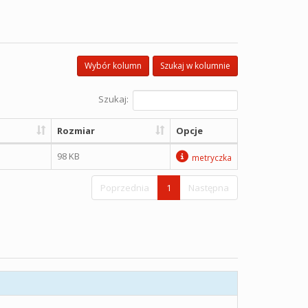
Wybór kolumn
Szukaj w kolumnie
Szukaj:
Rozmiar
Opcje
98 KB
metryczka
Poprzednia
1
Następna