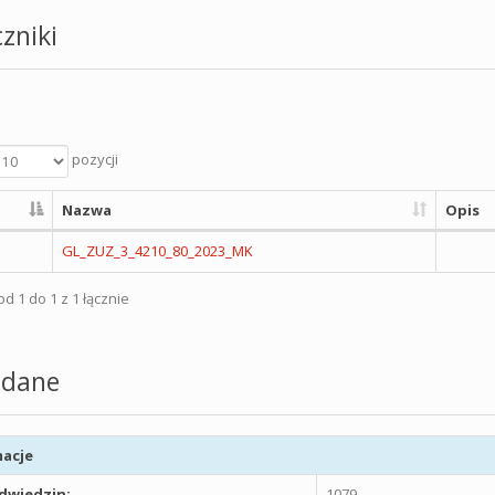
zniki
pozycji
Nazwa
Opis
GL_ZUZ_3_4210_80_2023_MK
d 1 do 1 z 1 łącznie
dane
acje
odwiedzin:
1079