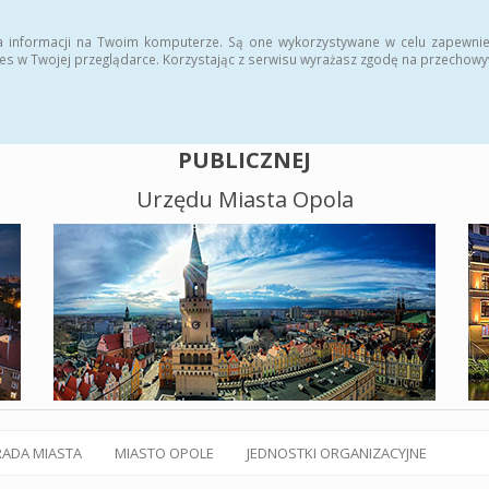
alny BIP
Polityka plików cookies
a informacji na Twoim komputerze. Są one wykorzystywane w celu zapewnie
es w Twojej przeglądarce. Korzystając z serwisu wyrażasz zgodę na przechow
BIULETYN INFORMACJI
PUBLICZNEJ
Urzędu Miasta Opola
RADA MIASTA
MIASTO OPOLE
JEDNOSTKI ORGANIZACYJNE