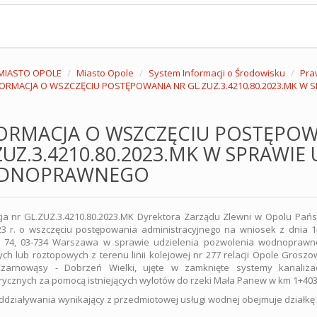
MIASTO OPOLE
Miasto Opole
System Informacji o Środowisku
Pra
FORMACJA O WSZCZĘCIU POSTĘPOWANIA NR GL.ZUZ.3.4210.80.2023.MK 
ORMACJA O WSZCZĘCIU POSTĘPOW
ZUZ.3.4210.80.2023.MK W SPRAWI
DNOPRAWNEGO
cja nr GL.ZUZ.3.4210.80.2023.MK Dyrektora Zarządu Zlewni w Opolu P
23 r. o wszczęciu postępowania administracyjnego na wniosek z dnia 14.
 74, 03-734 Warszawa w sprawie udzielenia pozwolenia wodnopraw
h lub roztopowych z terenu linii kolejowej nr 277 relacji Opole Grosz
zarnowąsy - Dobrzeń Wielki, ujęte w zamknięte systemy kanaliz
ycznych za pomocą istniejących wylotów do rzeki Mała Panew w km 1+403
ddziaływania wynikający z przedmiotowej usługi wodnej obejmuje działkę