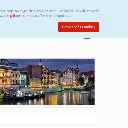
Szukaj
nia poprawnego działania serwisu. W każdej chwili możesz
ywanie
plików cookies
na Twoim komputerze.
Potwierdź i zamknij