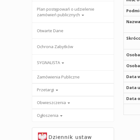
Plan postępowań o udzielenie
Podmio
zamówień publicznych
Nazwa
Otwarte Dane
Skróco
Ochrona Zabytków
Osoba,
SYGNALISTA
Osoba,
Data w
Zamówienia Publiczne
Data u
Przetargi
Data o
Obwieszczenia
Ogłoszenia