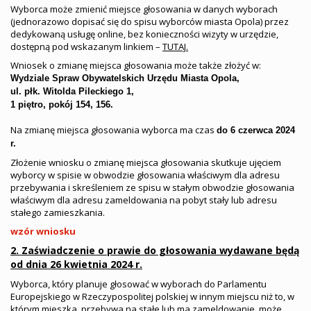
Wyborca może zmienić miejsce głosowania w danych wyborach
(jednorazowo dopisać się do spisu wyborców miasta Opola) przez
dedykowaną usługę online, bez konieczności wizyty w urzędzie,
dostę
pn
ą pod wskazanym linkiem –
TUTAJ.
Wniosek o zmianę miejsca głosowania może także złożyć w:
Wydziale Spraw Obywatelskich Urzędu Miasta Opola,
ul. płk. Witolda Pileckiego 1,
1 piętro, pokój 154, 156.
Na zmianę miejsca głosowania wyborca ma czas
do
6 czerwca 2024
r.
Złożenie wniosku o zmianę miejsca głosowania skutkuje ujęciem
wyborcy w spisie w obwodzie głosowania właściwym dla adresu
przebywania i skreśleniem ze spisu w stałym obwodzie głosowania
właściwym dla adresu zameldowania na pobyt stały lub adresu
stałego zamieszkania.
wzór wniosku
2.
Zaświadczenie o prawie do głosowania wydawane będą
od dnia
26 kwietnia 2024
r.
Wyborca, który planuje głosować w wyborach do Parlamentu
Europejskiego w Rzeczypospolitej polskiej w innym miejscu niż to, w
którym mieszka, przebywa na stałe lub ma zameldowanie, może