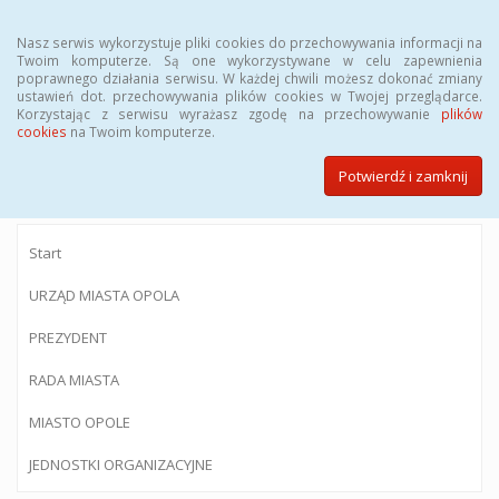
Menu
Nasz serwis wykorzystuje pliki cookies do przechowywania informacji na
Twoim komputerze. Są one wykorzystywane w celu zapewnienia
poprawnego działania serwisu. W każdej chwili możesz dokonać zmiany
ustawień dot. przechowywania plików cookies w Twojej przeglądarce.
Korzystając z serwisu wyrażasz zgodę na przechowywanie
plików
BIULETYN INFORMACJI PUBLICZNEJ
cookies
na Twoim komputerze.
Urzędu Miasta Opola
Potwierdź i zamknij
Start
URZĄD MIASTA OPOLA
PREZYDENT
RADA MIASTA
MIASTO OPOLE
JEDNOSTKI ORGANIZACYJNE