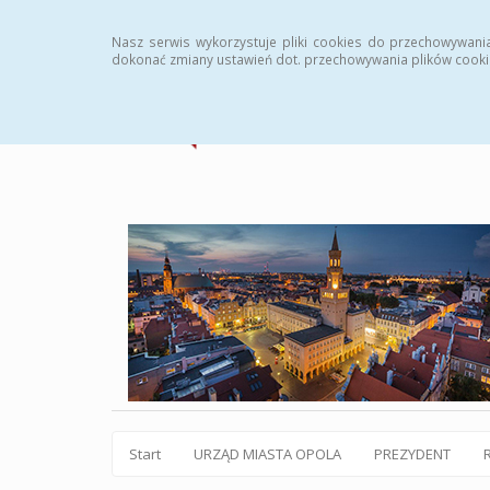
Statystyki
Instrukcja
Rejestr zmian
Archiw
Nasz serwis wykorzystuje pliki cookies do przechowywani
dokonać zmiany ustawień dot. przechowywania plików cooki
Start
URZĄD MIASTA OPOLA
PREZYDENT