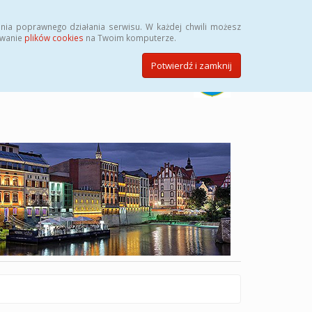
Szukaj
nia poprawnego działania serwisu. W każdej chwili możesz
ywanie
plików cookies
na Twoim komputerze.
Potwierdź i zamknij