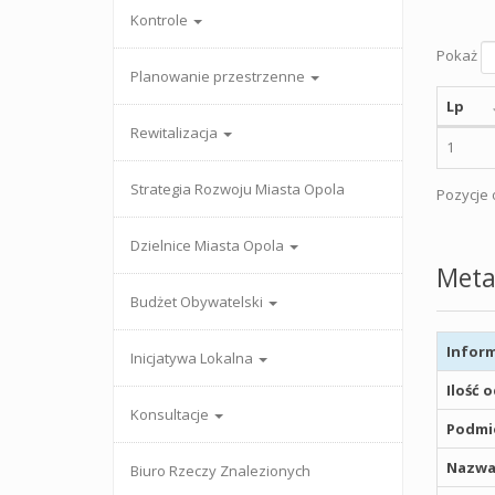
Kontrole
Pokaż
Planowanie przestrzenne
Lp
Rewitalizacja
1
Strategia Rozwoju Miasta Opola
Pozycje o
Dzielnice Miasta Opola
Meta
Budżet Obywatelski
Inform
Inicjatywa Lokalna
Ilość 
Konsultacje
Podmio
Nazwa
Biuro Rzeczy Znalezionych