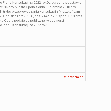
 Planu Konsultacji za 2022 rokDziałając na podstawie
7/18 Rady Miasta Opola z dnia 30 sierpnia 2018 r. w
 i trybu przeprowadzania konsultacji z Mieszkańcami
j. Opolskiego z 2018 r., poz. 2442, z 2019 poz. 1618 oraz
sta Opola podaje do publicznej wiadomości
Planu Konsultacji za 2022 rok.
Rejestr zmian