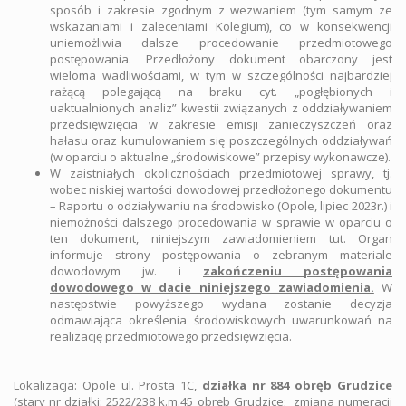
sposób i zakresie zgodnym z wezwaniem (tym samym ze
wskazaniami i zaleceniami Kolegium), co w konsekwencji
uniemożliwia dalsze procedowanie przedmiotowego
postępowania. Przedłożony dokument obarczony jest
wieloma wadliwościami, w tym w szczególności najbardziej
rażącą polegającą na braku cyt. „pogłębionych i
uaktualnionych analiz” kwestii związanych z oddziaływaniem
przedsięwzięcia w zakresie emisji zanieczyszczeń oraz
hałasu oraz kumulowaniem się poszczególnych oddziaływań
(w oparciu o aktualne „środowiskowe” przepisy wykonawcze).
W zaistniałych okolicznościach przedmiotowej sprawy, tj.
wobec niskiej wartości dowodowej przedłożonego dokumentu
– Raportu o odziaływaniu na środowisko (Opole, lipiec 2023r.) i
niemożności dalszego procedowania w sprawie w oparciu o
ten dokument, niniejszym zawiadomieniem tut. Organ
informuje strony postępowania o zebranym materiale
dowodowym jw. i
zakończeniu postępowania
dowodowego w dacie niniejszego zawiadomienia.
W
następstwie powyższego wydana zostanie decyzja
odmawiająca określenia środowiskowych uwarunkowań na
realizację przedmiotowego przedsięwzięcia.
Lokalizacja: Opole ul. Prosta 1C,
działka nr 884 obręb Grudzice
(stary nr działki: 2522/238 k.m.45 obręb Grudzice; zmiana numeracji