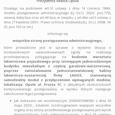
Prezydenta Miasta Opola
Działając na podstawie art.10 ustawy z dnia 14 czerwca 1960r.
Kodeks postępowania administracyjnego
[t.j. Dz.U. 2023r. poz.775],
zwanej dalej Kpa oraz art.49 Kpa, w związku z art.46a ust.5 ustawy z
dnia 27 kwietnia 2001r.
Prawo ochrony środowiska
[t.j. Dz.U. 2008r. Nr
25, poz.150 ze zm.]
informuje się
wszystkie strony postępowania administracyjnego,
które prowadzone jest w sprawie o wydanie decyzji o
środowiskowych uwarunkowaniach zgody na realizację
przedsięwzięcia, polegającego na
budowie warsztatu
lakiernictwa pojazdowego przy istniejącym jednorodzinnym
budynku mieszkalnym z częścią garażowo-warsztatową,
poprzez zainstalowanie jednostanowiskowej kabiny
lakierniczo-suszarniczej firmy LAGOS, stanowiącej
samodzielny moduł z przyłączeniem wymaganych mediów,
lokalizacja: Opole ul. Prosta 1C
, o aktualnych okolicznościach
kontynuowanego postępowania, w wyniku których następuje
zakończenie tegoż postępowania:
Jak wskazano we wcześniejszym ZAWIADOMIENIU z dnia 30
maja 2023r., ostatnim rozstrzygnięciem wiążącym wszystkie
organy oraz strony przedmiotowego postępowania jest wyrok
Wojewódzkiego Sądu Administracyjnego z dnia 25 sierpnia