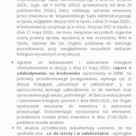
2022r., sygn. akt II SA/Op 205/22 (prawomocny od dnia 29
października 2022r.), który oddalając sprzeciw wniesiony
przez Inwestora do Wojewódzkiego Sądu Administracyjnego
w Opolu, względem decyzji SKO w Opolu z dnia 31 maja 2022r.,
w konsekwencji utrzymuje ją w mocy. Decyzja SKO w Opolu z
dnia 31 maja 2022r., na mocy związania wszystkich organów
oceną prawną sprawy wyrażoną w ww. orzeczeniu WSA w
Opolu, stanowi dla tut. Organu podstawę do dalszego
procedowania, przy uwzględnieniu wszystkich wskazań
Kolegium wyrażonych w tej decyzji.
Zgodnie ze wskazaniami i zaleceniami Kolegium
sformułowanymi w decyzji z dnia 31 maja 2022r.,
raport o
oddziaływaniu na środowisko
opracowany w 2008r. na
potrzeby przedmiotowego postępowania, wymaga cyt. (z
decyzji Kolegium) „
aktualizacji w całokształcie
”, tj. (w
uproszczeniu) wymaga uaktualnienia co do meritum oraz
opracowania jego tekstu „jednolitego”. W ślad za wskazaniami
i zaleceniami Kolegium, pismem z dnia 08.02.2023r., tut. Organ
wystosował wezwanie do Inwestora o wykonanie
powyższego. Dokumentacja opracowana na wezwanie,
przedłożona została przez Inwestora w dniu 27.03.2023r. i
poddana została analizie.
Po analizie przedłożonej dokumentacji oceniono, że nie
spełniała ona -
co do istoty i w całokształcie
- wymogów