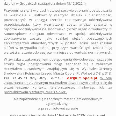
działek w Grudzicach nastąpiła z dniem 15.12.2022r.).
Przypomina się, iż w przedmiotowej sprawie stronami postępowania
są właściciele / użytkownicy wieczyści działek / nieruchomości,
pozostających w zasięgu szeroko rozumianego oddziaływania
przedsięwzięcia, który wyznaczony został analizą zawartą w
raporcie oddziaływania na środowisko (przez organ odwoławczy, tj.
Samorządowe Kolegium odwoławcze w Opolu). Oddziaływania
zobrazowane zostały jako rozkład stężeń poszczególnych
zanieczyszczeń atmosferycznych w postaci izolinii oraz rozkład
izofon w przypadku hałasu, przy czym wartości tych izolinii mają
wartości znacznie odbiegające - mniejsze od wartości normatywnych.
W związku z zakończeniem postępowania dowodowego, wszystkie
strony tegoż postępowania mogą zapoznać się z zebranym
materiałem dowodowym znajdującym się w Wydziale Ochrony
Środowiska i Rolnictwa Urzędu Miasta Opola, Pl. Wolności 7-8, p.318;
tel. 77 45 11 978, -876, e-mail:
osr@um.opole.pl
.
W celu
zapoznania się z zebranym materiałem dowodowym zachęca się do
wcześniejszego kontaktu telefonicznego, mailowego lub za
pośrednictwem platformy PeUP i ePUAP.
Na zapoznanie się z zebranym materiałem dowodowym
zgromadzonym
w przedmiotowej sprawie
wskazuje się termin do dnia
10 listopada 2023r. (włącznie).