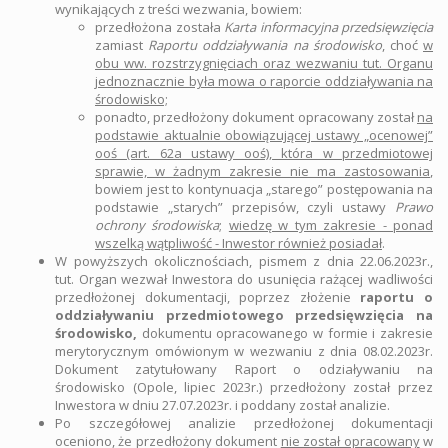
wynikających z treści wezwania, bowiem:
przedłożona została
Karta informacyjna przedsięwzięcia
zamiast
Raportu oddziaływania na środowisko
, choć
w
obu ww. rozstrzygnięciach oraz wezwaniu tut. Organu
jednoznacznie była mowa o raporcie oddziaływania na
środowisko;
ponadto, przedłożony dokument opracowany został
na
podstawie aktualnie obowiązującej ustawy „ocenowej”
ooś (art. 62a ustawy ooś), która w przedmiotowej
sprawie, w żadnym zakresie nie ma zastosowania
,
bowiem jest to kontynuacja „starego” postępowania na
podstawie „starych” przepisów, czyli ustawy
Prawo
ochrony środowiska
;
wiedzę w tym zakresie - ponad
wszelką wątpliwość - Inwestor również posiadał
.
W powyższych okolicznościach, pismem z dnia 22.06.2023r.,
tut. Organ wezwał Inwestora do usunięcia rażącej wadliwości
przedłożonej dokumentacji, poprzez złożenie
raportu o
oddziaływaniu przedmiotowego przedsięwzięcia na
środowisko,
dokumentu opracowanego w formie i zakresie
merytorycznym omówionym w wezwaniu z dnia 08.02.2023r.
Dokument zatytułowany Raport o odziaływaniu na
środowisko (Opole, lipiec 2023r.) przedłożony został przez
Inwestora w dniu 27.07.2023r. i poddany został analizie.
Po szczegółowej analizie przedłożonej dokumentacji
oceniono, że przedłożony dokument
nie został opracowany
w