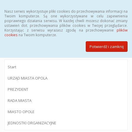
Menu
Nasz serwis wykorzystuje pliki cookies do przechowywania informacji na
Twoim komputerze. Są one wykorzystywane w celu zapewnienia
poprawnego działania serwisu. W każdej chwili możesz dokonać zmiany
ustawień dot. przechowywania plików cookies w Twojej przeglądarce.
Korzystając z serwisu wyrażasz zgodę na przechowywanie
plików
BIULETYN INFORMACJI PUBLICZNEJ
cookies
na Twoim komputerze.
Urzędu Miasta Opola
Potwierdź i zamknij
Start
URZĄD MIASTA OPOLA
PREZYDENT
RADA MIASTA
MIASTO OPOLE
JEDNOSTKI ORGANIZACYJNE