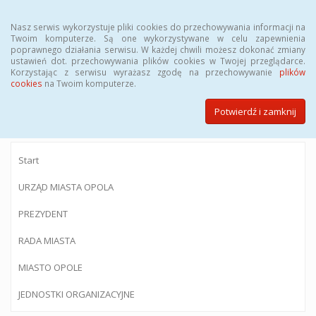
Menu
Nasz serwis wykorzystuje pliki cookies do przechowywania informacji na
Twoim komputerze. Są one wykorzystywane w celu zapewnienia
poprawnego działania serwisu. W każdej chwili możesz dokonać zmiany
ustawień dot. przechowywania plików cookies w Twojej przeglądarce.
Korzystając z serwisu wyrażasz zgodę na przechowywanie
plików
BIULETYN INFORMACJI PUBLICZNEJ
cookies
na Twoim komputerze.
Urzędu Miasta Opola
Potwierdź i zamknij
Start
URZĄD MIASTA OPOLA
PREZYDENT
RADA MIASTA
MIASTO OPOLE
JEDNOSTKI ORGANIZACYJNE