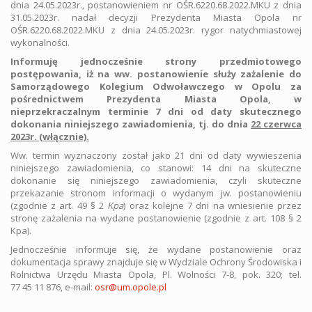
dnia 24.05.2023r., postanowieniem nr OŚR.6220.68.2022.MKU z dnia
31.05.2023r. nadał decyzji Prezydenta Miasta Opola nr
OŚR.6220.68.2022.MKU z dnia 24.05.2023r. rygor natychmiastowej
wykonalności.
Informuję jednocześnie strony przedmiotowego
postępowania, iż na ww. postanowienie służy zażalenie do
Samorządowego Kolegium Odwoławczego w Opolu za
pośrednictwem Prezydenta Miasta Opola, w
nieprzekraczalnym terminie 7 dni od daty skutecznego
dokonania niniejszego zawiadomienia, tj. do dnia
22 czerwca
2023r. (włącznie).
Ww. termin wyznaczony został jako 21 dni od daty wywieszenia
niniejszego zawiadomienia, co stanowi: 14 dni na skuteczne
dokonanie się niniejszego zawiadomienia, czyli skuteczne
przekazanie stronom informacji o wydanym jw. postanowieniu
(zgodnie z art. 49 § 2
Kpa
) oraz kolejne 7 dni na wniesienie przez
stronę zażalenia na wydane postanowienie (zgodnie z art. 108 § 2
Kpa).
Jednocześnie informuje się, że wydane postanowienie oraz
dokumentacja sprawy znajduje się w Wydziale Ochrony Środowiska i
Rolnictwa Urzędu Miasta Opola, Pl. Wolności 7-8, pok. 320; tel.
77 45 11 876, e-mail:
osr@um.opole.pl