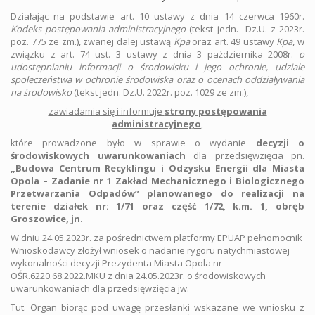
Działając na podstawie art. 10 ustawy z dnia 14 czerwca 1960r.
Kodeks postępowania administracyjnego
(tekst jedn. Dz.U. z 2023r.
poz. 775 ze zm.), zwanej dalej ustawą
Kpa
oraz art. 49 ustawy
Kpa
, w
związku z art. 74 ust. 3 ustawy z dnia 3 października 2008r.
o
udostępnianiu informacji o środowisku i jego ochronie, udziale
społeczeństwa w ochronie środowiska oraz o ocenach oddziaływania
na środowisko
(tekst jedn. Dz.U. 2022r. poz. 1029 ze zm.),
zawiadamia się i informuje
strony postępowania
administracyjnego
,
które prowadzone było w sprawie o wydanie
decyzji o
środowiskowych uwarunkowaniach
dla przedsięwzięcia pn.
„Budowa Centrum Recyklingu i Odzysku Energii dla Miasta
Opola – Zadanie nr 1 Zakład Mechanicznego i Biologicznego
Przetwarzania Odpadów”
planowanego do realizacji na
terenie działek nr: 1/71 oraz część 1/72, k.m. 1, obręb
Groszowice, jn.
W dniu 24.05.2023r. za pośrednictwem platformy EPUAP pełnomocnik
Wnioskodawcy złożył wniosek o nadanie rygoru natychmiastowej
wykonalności decyzji Prezydenta Miasta Opola nr
OŚR.6220.68.2022.MKU z dnia 24.05.2023r. o środowiskowych
uwarunkowaniach dla przedsięwzięcia jw.
Tut. Organ biorąc pod uwagę przesłanki wskazane we wniosku z