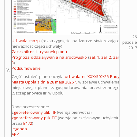
26
Uchwała mpzp
(rozstrzygnięcie nadzorcze stwierdzające
paździe
nieważność części uchwały)
2017 
Załącznik nr 1 - rysunek planu
Prognoza oddziaływania na środowisko
(
zał. 1
,
zał. 2
,
zał.
3
)
Podsumowanie
V.
Część ustaleń planu uchyla
uchwała nr XXX/502/26 Rady
Miasta Opola z dnia 28 maja 2026 r.
w sprawie uchwalenia
miejscowego planu zagospodarowania przestrzennego
„Szczepanowice III” w Opolu
Dane przestrzenne:
z
georeferowany plik TIF
(wersja pierwotna)
zgeoreferowany plik TIF
(wersja po częściowym uchyleniu
przez
B172
)
legenda
APP