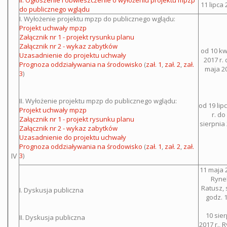
II. Ogłoszenie i obwieszczenie o wyłożeniu projektu mpzp
11 lipca 
do publicznego wglądu
I. Wyłożenie projektu mpzp do publicznego wglądu:
Projekt uchwały mpzp
Załącznik nr 1 - projekt rysunku planu
Załącznik nr 2 - wykaz zabytków
od 10 kw
Uzasadnienie do projektu uchwały
2017 r.
Prognoza oddziaływania na środowisko
(
zał. 1
,
zał. 2
,
zał.
maja 20
3
)
II. Wyłożenie projektu mpzp do publicznego wglądu:
od 19 lip
Projekt uchwały mpzp
r. do
Załącznik nr 1 - projekt rysunku planu
sierpnia 
Załącznik nr 2 - wykaz zabytków
Uzasadnienie do projektu uchwały
Prognoza oddziaływania na środowisko
(
zał. 1
,
zał. 2
,
zał.
IV
3
)
11 maja 2
Ryne
Ratusz, s
I. Dyskusja publiczna
godz. 
10 sie
II. Dyskusja publiczna
2017 r., 