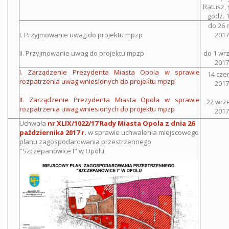
Ratusz, s
godz. 
do 26 
I. Przyjmowanie uwag do projektu mpzp
2017 
II. Przyjmowanie uwag do projektu mpzp
do 1 wr
2017 
I. Zarządzenie Prezydenta Miasta Opola w sprawie
14 cze
rozpatrzenia uwag wniesionych do projektu mpzp
2017 
II. Zarządzenie Prezydenta Miasta Opola w sprawie
22 wrz
rozpatrzenia uwag wniesionych do projektu mpzp
2017 
Uchwała
nr XLIX/1022/17 Rady Miasta Opola z dnia 26
października 2017 r.
w sprawie uchwalenia miejscowego
planu zagospodarowania przestrzennego
"Szczepanowice I" w Opolu