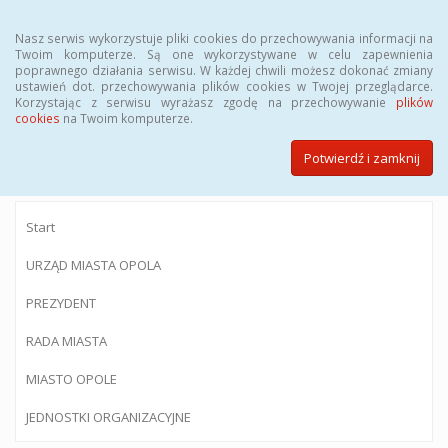
Menu
Nasz serwis wykorzystuje pliki cookies do przechowywania informacji na
Twoim komputerze. Są one wykorzystywane w celu zapewnienia
poprawnego działania serwisu. W każdej chwili możesz dokonać zmiany
ustawień dot. przechowywania plików cookies w Twojej przeglądarce.
Korzystając z serwisu wyrażasz zgodę na przechowywanie
plików
BIULETYN INFORMACJI PUBLICZNEJ
cookies
na Twoim komputerze.
Urzędu Miasta Opola
Potwierdź i zamknij
Start
URZĄD MIASTA OPOLA
PREZYDENT
RADA MIASTA
MIASTO OPOLE
JEDNOSTKI ORGANIZACYJNE