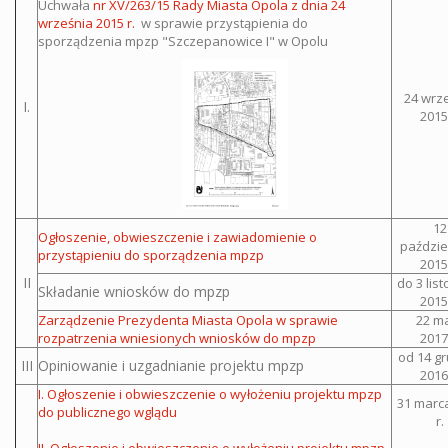
Uchwała
nr XV/263/15 Rady Miasta Opola z dnia 24
września 2015 r.
w sprawie przystąpienia do
sporządzenia mpzp "Szczepanowice I" w Opolu
24 wrz
I.
2015 
12
Ogłoszenie, obwieszczenie i zawiadomienie o
paździe
przystąpieniu do sporządzenia mpzp
2015 
II
do 3 lis
Składanie wniosków do mpzp
2015 
Zarządzenie Prezydenta Miasta Opola w sprawie
22 m
rozpatrzenia wniesionych wniosków do mpzp
2017 
od 14 g
III
Opiniowanie i uzgadnianie projektu mpzp
2016 
I. Ogłoszenie i obwieszczenie o wyłożeniu projektu mpzp
31 marc
do publicznego wglądu
r.