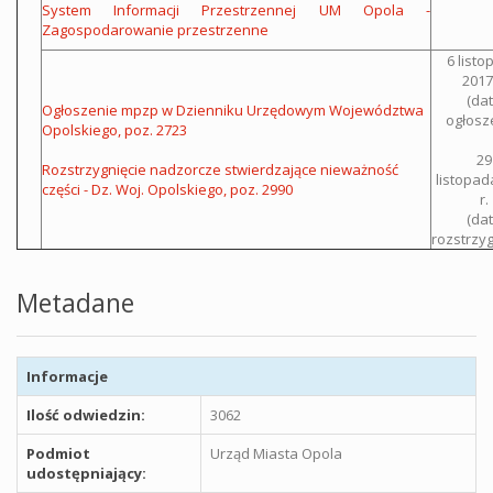
System Informacji Przestrzennej UM Opola -
Zagospodarowanie przestrzenne
6 list
2017 
(da
Ogłoszenie mpzp w Dzienniku Urzędowym Województwa
ogłosz
Opolskiego, poz. 2723
29
Rozstrzygnięcie nadzorcze stwierdzające nieważność
listopad
części - Dz. Woj. Opolskiego, poz. 2990
r.
(da
rozstrzyg
Metadane
Informacje
Ilość odwiedzin:
3062
Podmiot
Urząd Miasta Opola
udostępniający: