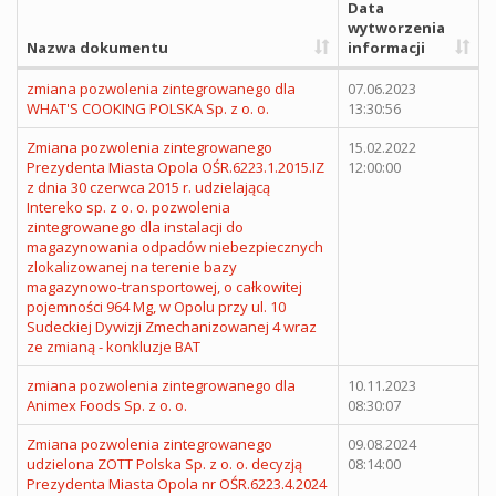
Data
wytworzenia
Nazwa dokumentu
informacji
zmiana pozwolenia zintegrowanego dla
07.06.2023
WHAT'S COOKING POLSKA Sp. z o. o.
13:30:56
Zmiana pozwolenia zintegrowanego
15.02.2022
Prezydenta Miasta Opola OŚR.6223.1.2015.IZ
12:00:00
z dnia 30 czerwca 2015 r. udzielającą
Intereko sp. z o. o. pozwolenia
zintegrowanego dla instalacji do
magazynowania odpadów niebezpiecznych
zlokalizowanej na terenie bazy
magazynowo-transportowej, o całkowitej
pojemności 964 Mg, w Opolu przy ul. 10
Sudeckiej Dywizji Zmechanizowanej 4 wraz
ze zmianą - konkluzje BAT
zmiana pozwolenia zintegrowanego dla
10.11.2023
Animex Foods Sp. z o. o.
08:30:07
Zmiana pozwolenia zintegrowanego
09.08.2024
udzielona ZOTT Polska Sp. z o. o. decyzją
08:14:00
Prezydenta Miasta Opola nr OŚR.6223.4.2024