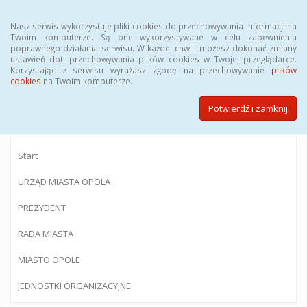
Menu
Nasz serwis wykorzystuje pliki cookies do przechowywania informacji na
Twoim komputerze. Są one wykorzystywane w celu zapewnienia
poprawnego działania serwisu. W każdej chwili możesz dokonać zmiany
ustawień dot. przechowywania plików cookies w Twojej przeglądarce.
Korzystając z serwisu wyrażasz zgodę na przechowywanie
plików
BIULETYN INFORMACJI PUBLICZNEJ
cookies
na Twoim komputerze.
Urzędu Miasta Opola
Potwierdź i zamknij
Start
URZĄD MIASTA OPOLA
PREZYDENT
RADA MIASTA
MIASTO OPOLE
JEDNOSTKI ORGANIZACYJNE