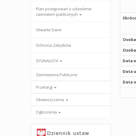
Plan postępowań o udzielenie
zamówień publicznych
Skróco
Otwarte Dane
Osoba,
Ochrona Zabytków
Osoba,
SYGNALISTA
Data w
Data u
Zamówienia Publiczne
Data o
Przetargi
Obwieszczenia
Ogłoszenia