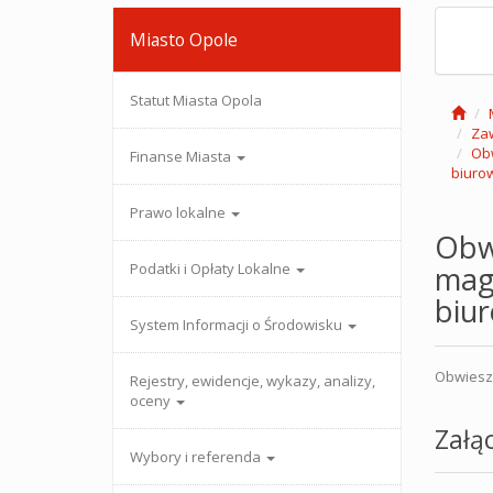
Miasto Opole
Statut Miasta Opola
Zaw
Obw
Finanse Miasta
biurow
Prawo lokalne
Obw
Podatki i Opłaty Lokalne
maga
biur
System Informacji o Środowisku
Obwieszc
Rejestry, ewidencje, wykazy, analizy,
oceny
Załąc
Wybory i referenda