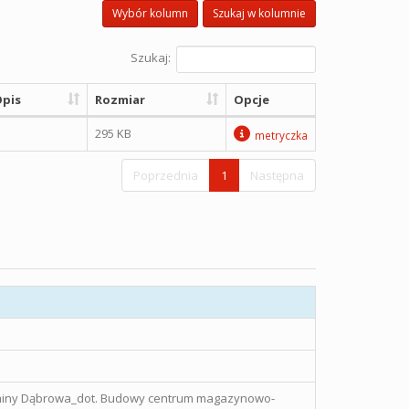
Wybór kolumn
Szukaj w kolumnie
Szukaj:
pis
Rozmiar
Opcje
295 KB
metryczka
Poprzednia
1
Następna
miny Dąbrowa_dot. Budowy centrum magazynowo-