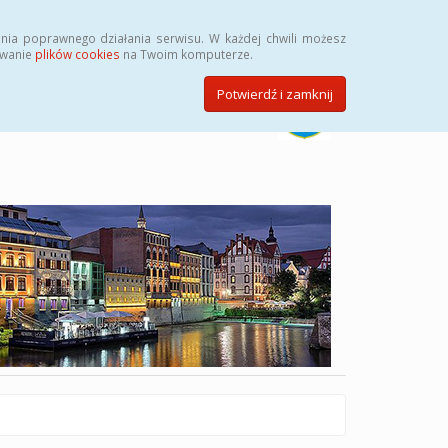
Szukaj
nia poprawnego działania serwisu. W każdej chwili możesz
ywanie
plików cookies
na Twoim komputerze.
Potwierdź i zamknij