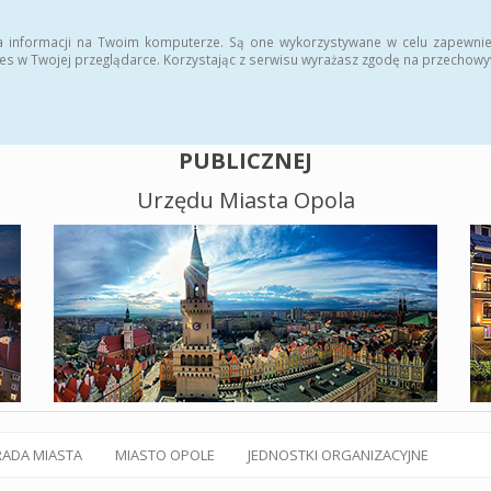
alny BIP
Polityka plików cookies
a informacji na Twoim komputerze. Są one wykorzystywane w celu zapewnie
es w Twojej przeglądarce. Korzystając z serwisu wyrażasz zgodę na przechow
BIULETYN INFORMACJI
PUBLICZNEJ
Urzędu Miasta Opola
RADA MIASTA
MIASTO OPOLE
JEDNOSTKI ORGANIZACYJNE