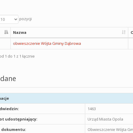
pozycji
Nazwa
O
obwieszczenie Wójta Gminy Dąbrowa
d 1 do 1 z 1 łącznie
dane
acje
odwiedzin:
1463
t udostępniający:
Urząd Miasta Opola
 dokumentu:
Obwieszczenie Wójta G