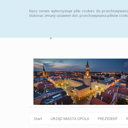
Statystyki
Instrukcja
Rejestr zmian
Archiw
Nasz serwis wykorzystuje pliki cookies do przechowywani
dokonać zmiany ustawień dot. przechowywania plików cooki
Start
URZĄD MIASTA OPOLA
PREZYDENT