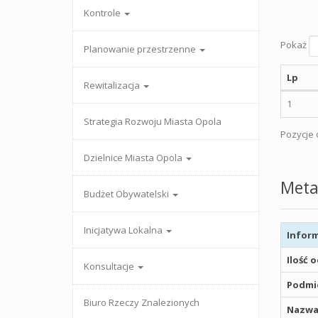
Kontrole
Pokaż
Planowanie przestrzenne
Lp
Rewitalizacja
1
Strategia Rozwoju Miasta Opola
Pozycje o
Dzielnice Miasta Opola
Meta
Budżet Obywatelski
Inicjatywa Lokalna
Inform
Ilość 
Konsultacje
Podmio
Biuro Rzeczy Znalezionych
Nazwa